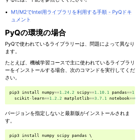
M1/M2でIntel用ライブラリを利用する手順 - PyQドキ
ュメント
PyQの環境の場合
PyQで使われているライブラリーは、問題によって異なり
ます。
たとえば、機械学習コースで主に使われているライブラリ
ーをインストールする場合、次のコマンドを実行してくだ
さい。
pip3
install
numpy
==
1.24.2
scipy
==
1.10.1
pandas
==
1.5
scikit
-
learn
==
1.2.2
matplotlib
==
3.7.1
notebook
==
6.
バージョンを指定しないと最新版がインストールされま
す。
pip3
install
numpy
scipy
pandas
 \
