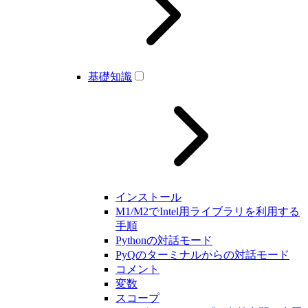
基礎知識
インストール
M1/M2でIntel用ライブラリを利用する
手順
Pythonの対話モード
PyQのターミナルからの対話モード
コメント
変数
スコープ