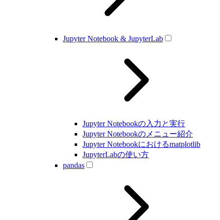
Jupyter Notebook & JupyterLab
Jupyter Notebookの入力と実行
Jupyter Notebookのメニュー紹介
Jupyter Notebookにおけるmatplotlib
JupyterLabの使い方
pandas