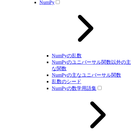
NumPy
NumPyの乱数
NumPyのユニバーサル関数以外の主
な関数
NumPyの主なユニバーサル関数
乱数のシード
NumPyの数学用語集