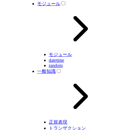
モジュール
モジュール
datetime
random
一般知識
正規表現
トランザクション