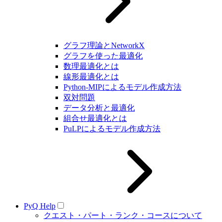
グラフ理論とNetworkX
グラフを使った最適化
数理最適化とは
線形最適化とは
Python-MIPによるモデル作成方法
双対問題
データ分析と最適化
組合せ最適化とは
PuLPによるモデル作成方法
PyQ Help
クエスト・パート・ランク・コースについて