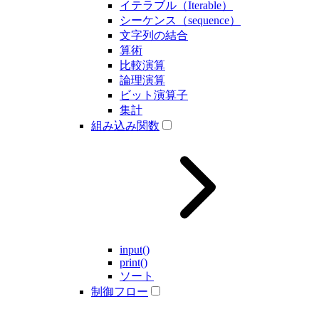
イテラブル（Iterable）
シーケンス（sequence）
文字列の結合
算術
比較演算
論理演算
ビット演算子
集計
組み込み関数
input()
print()
ソート
制御フロー