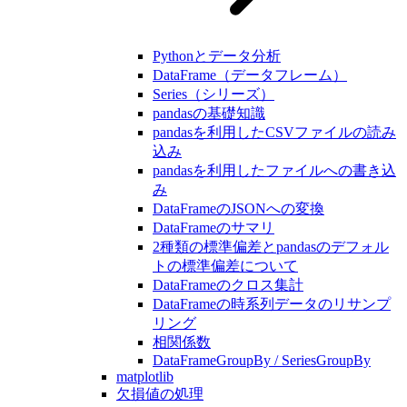
Pythonとデータ分析
DataFrame（データフレーム）
Series（シリーズ）
pandasの基礎知識
pandasを利用したCSVファイルの読み
込み
pandasを利用したファイルへの書き込
み
DataFrameのJSONへの変換
DataFrameのサマリ
2種類の標準偏差とpandasのデフォル
トの標準偏差について
DataFrameのクロス集計
DataFrameの時系列データのリサンプ
リング
相関係数
DataFrameGroupBy / SeriesGroupBy
matplotlib
欠損値の処理