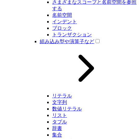
さまざまなスコープと名前空間を参照
する
名前空間
インデント
ブロック
トランザクション
組み込み型や演算子など
リテラル
文字列
数値リテラル
リスト
タプル
辞書
集合