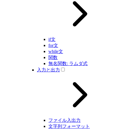
if文
for文
while文
関数
無名関数: ラムダ式
入力と出力
ファイル入出力
文字列フォーマット