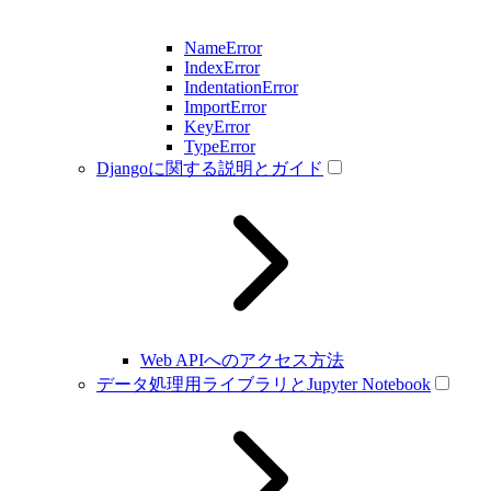
NameError
IndexError
IndentationError
ImportError
KeyError
TypeError
Djangoに関する説明とガイド
Web APIへのアクセス方法
データ処理用ライブラリとJupyter Notebook