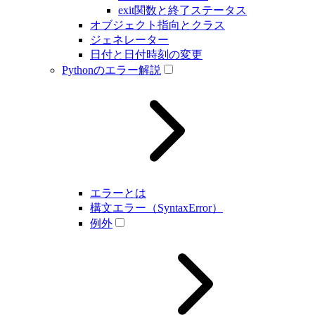
exit関数と終了ステータス
オブジェクト指向とクラス
ジェネレーター
日付と日付時刻の変更
Pythonのエラー解説
エラーとは
構文エラー（SyntaxError）
例外