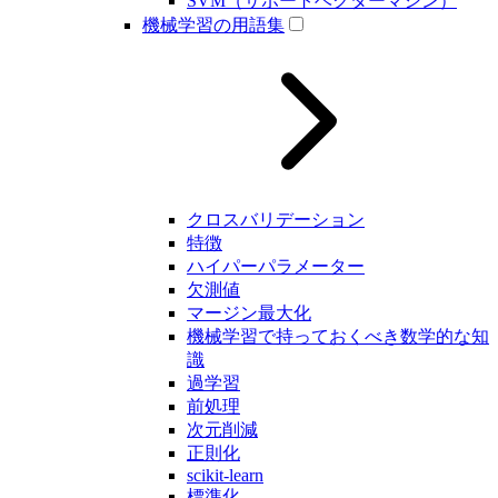
SVM（サポートベクターマシン）
機械学習の用語集
クロスバリデーション
特徴
ハイパーパラメーター
欠測値
マージン最大化
機械学習で持っておくべき数学的な知
識
過学習
前処理
次元削減
正則化
scikit-learn
標準化