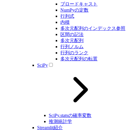
ブロードキャスト
NumPyの定数
行列式
内積
多次元配列のインデックス参照
区間の記法
多次元配列
行列ノルム
行列のランク
多次元配列の転置
SciPy
SciPy.statsの確率変数
推測統計学
Streamlit紹介