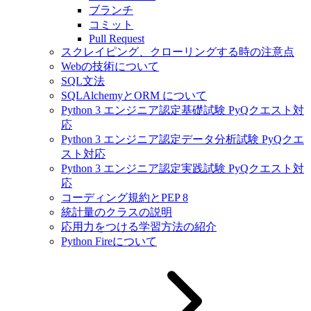
ブランチ
コミット
Pull Request
スクレイピング、クローリングする時の注意点
Webの技術について
SQL文法
SQLAlchemyとORM について
Python 3 エンジニア認定基礎試験 PyQクエスト対
応
Python 3 エンジニア認定データ分析試験 PyQクエ
スト対応
Python 3 エンジニア認定実践試験 PyQクエスト対
応
コーディング規約とPEP 8
統計量のクラスの説明
応用力をつける学習方法の紹介
Python Fireについて