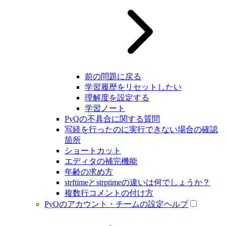
前の問題に戻る
学習履歴をリセットしたい
理解度を設定する
学習ノート
PyQの不具合に関する質問
写経を行ったのに実行できない場合の確認
箇所
ショートカット
エディタの補完機能
年齢の求め方
strftimeとstrptimeの違いは何でしょうか？
複数行コメントの付け方
PyQのアカウント・チームの設定ヘルプ