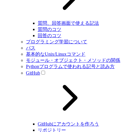
質問、回答画面で使える記法
質問のコツ
回答のコツ
プログラミング学習について
パス
基本的なUnix/Linuxコマンド
モジュール・オブジェクト・メソッドの関係
Pythonプログラムで使われる記号と読み方
GitHub
GitHubにアカウントを作ろう
リポジトリー