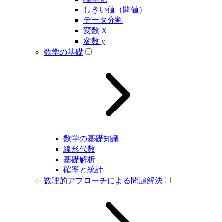
しきい値（閾値）
データ分割
変数 X
変数 y
数学の基礎
数学の基礎知識
線形代数
基礎解析
確率と統計
数理的アプローチによる問題解決