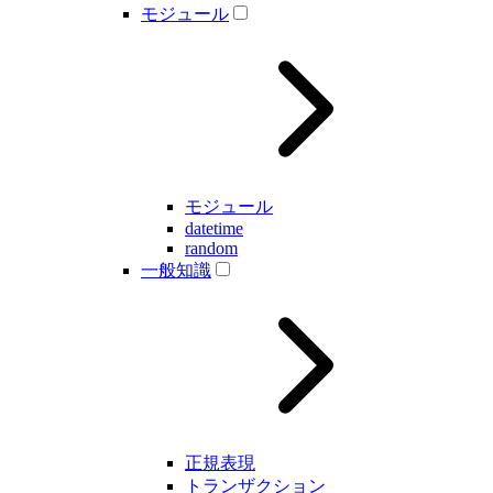
モジュール
モジュール
datetime
random
一般知識
正規表現
トランザクション