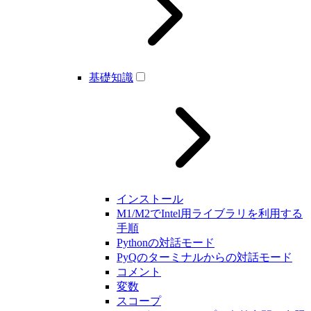
基礎知識
インストール
M1/M2でIntel用ライブラリを利用する
手順
Pythonの対話モード
PyQのターミナルからの対話モード
コメント
変数
スコープ