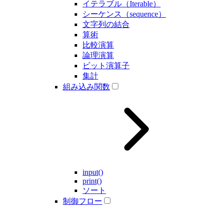
イテラブル（Iterable）
シーケンス（sequence）
文字列の結合
算術
比較演算
論理演算
ビット演算子
集計
組み込み関数
input()
print()
ソート
制御フロー