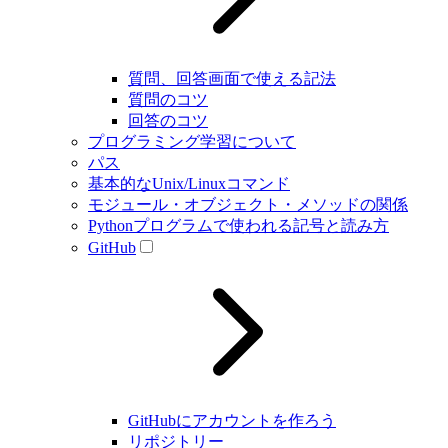
質問、回答画面で使える記法
質問のコツ
回答のコツ
プログラミング学習について
パス
基本的なUnix/Linuxコマンド
モジュール・オブジェクト・メソッドの関係
Pythonプログラムで使われる記号と読み方
GitHub
GitHubにアカウントを作ろう
リポジトリー