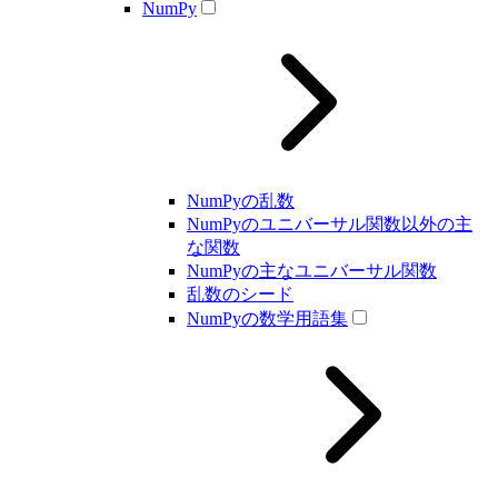
NumPy
NumPyの乱数
NumPyのユニバーサル関数以外の主
な関数
NumPyの主なユニバーサル関数
乱数のシード
NumPyの数学用語集