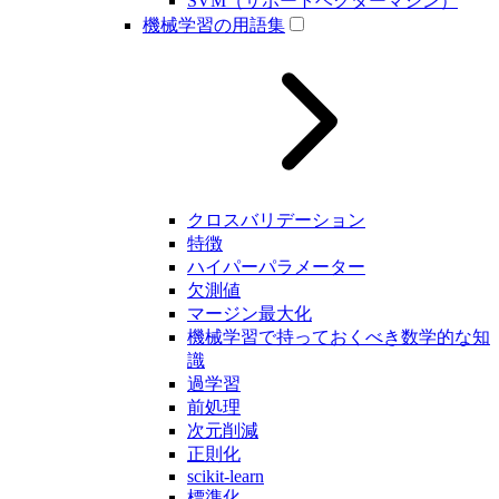
SVM（サポートベクターマシン）
機械学習の用語集
クロスバリデーション
特徴
ハイパーパラメーター
欠測値
マージン最大化
機械学習で持っておくべき数学的な知
識
過学習
前処理
次元削減
正則化
scikit-learn
標準化