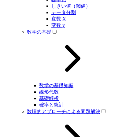
しきい値（閾値）
データ分割
変数 X
変数 y
数学の基礎
数学の基礎知識
線形代数
基礎解析
確率と統計
数理的アプローチによる問題解決