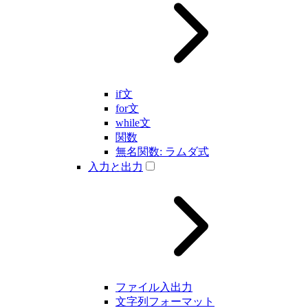
if文
for文
while文
関数
無名関数: ラムダ式
入力と出力
ファイル入出力
文字列フォーマット