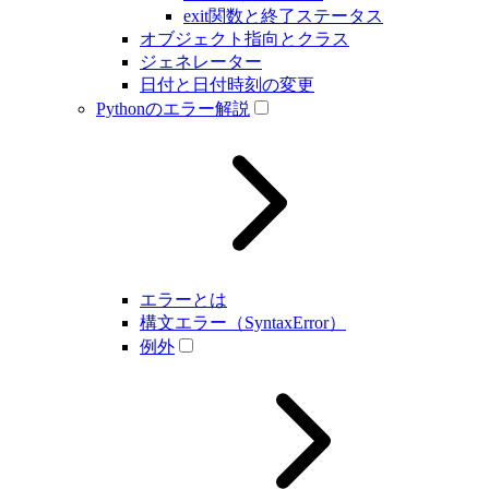
exit関数と終了ステータス
オブジェクト指向とクラス
ジェネレーター
日付と日付時刻の変更
Pythonのエラー解説
エラーとは
構文エラー（SyntaxError）
例外