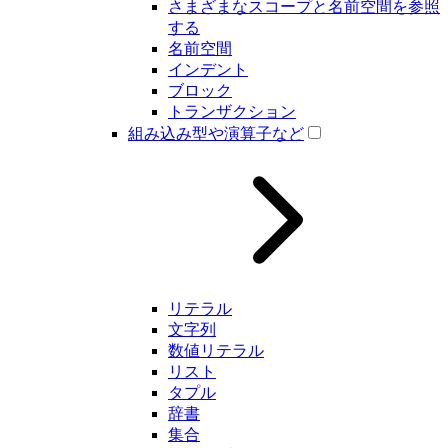
さまざまなスコープと名前空間を参照
する
名前空間
インデント
ブロック
トランザクション
組み込み型や演算子など
リテラル
文字列
数値リテラル
リスト
タプル
辞書
集合