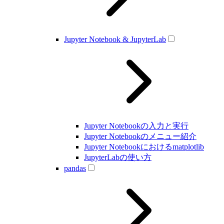
Jupyter Notebook & JupyterLab
Jupyter Notebookの入力と実行
Jupyter Notebookのメニュー紹介
Jupyter Notebookにおけるmatplotlib
JupyterLabの使い方
pandas