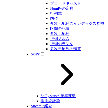
ブロードキャスト
NumPyの定数
行列式
内積
多次元配列のインデックス参照
区間の記法
多次元配列
行列ノルム
行列のランク
多次元配列の転置
SciPy
SciPy.statsの確率変数
推測統計学
Streamlit紹介