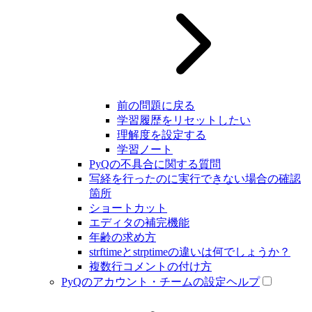
前の問題に戻る
学習履歴をリセットしたい
理解度を設定する
学習ノート
PyQの不具合に関する質問
写経を行ったのに実行できない場合の確認
箇所
ショートカット
エディタの補完機能
年齢の求め方
strftimeとstrptimeの違いは何でしょうか？
複数行コメントの付け方
PyQのアカウント・チームの設定ヘルプ