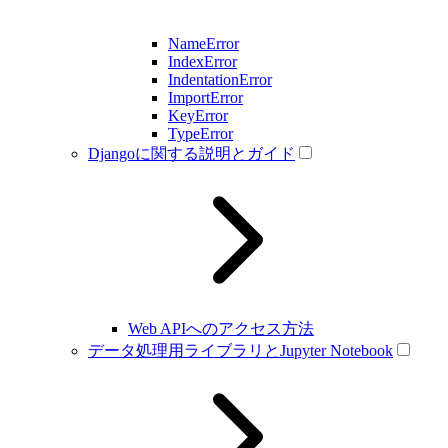
NameError
IndexError
IndentationError
ImportError
KeyError
TypeError
Djangoに関する説明とガイド
Web APIへのアクセス方法
データ処理用ライブラリとJupyter Notebook