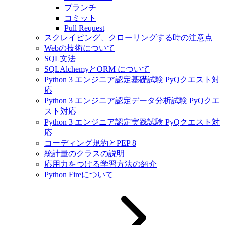
ブランチ
コミット
Pull Request
スクレイピング、クローリングする時の注意点
Webの技術について
SQL文法
SQLAlchemyとORM について
Python 3 エンジニア認定基礎試験 PyQクエスト対
応
Python 3 エンジニア認定データ分析試験 PyQクエ
スト対応
Python 3 エンジニア認定実践試験 PyQクエスト対
応
コーディング規約とPEP 8
統計量のクラスの説明
応用力をつける学習方法の紹介
Python Fireについて