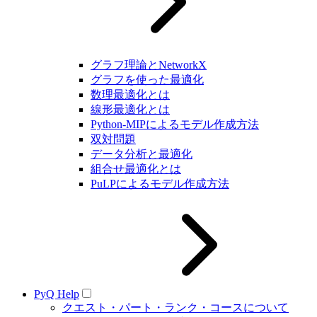
グラフ理論とNetworkX
グラフを使った最適化
数理最適化とは
線形最適化とは
Python-MIPによるモデル作成方法
双対問題
データ分析と最適化
組合せ最適化とは
PuLPによるモデル作成方法
PyQ Help
クエスト・パート・ランク・コースについて