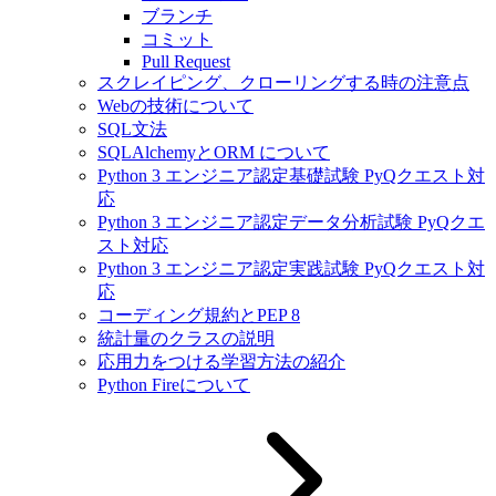
ブランチ
コミット
Pull Request
スクレイピング、クローリングする時の注意点
Webの技術について
SQL文法
SQLAlchemyとORM について
Python 3 エンジニア認定基礎試験 PyQクエスト対
応
Python 3 エンジニア認定データ分析試験 PyQクエ
スト対応
Python 3 エンジニア認定実践試験 PyQクエスト対
応
コーディング規約とPEP 8
統計量のクラスの説明
応用力をつける学習方法の紹介
Python Fireについて