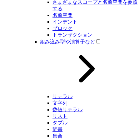
さまざまなスコープと名前空間を参照
する
名前空間
インデント
ブロック
トランザクション
組み込み型や演算子など
リテラル
文字列
数値リテラル
リスト
タプル
辞書
集合