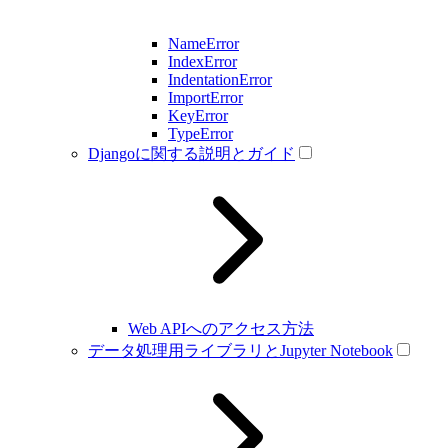
NameError
IndexError
IndentationError
ImportError
KeyError
TypeError
Djangoに関する説明とガイド
Web APIへのアクセス方法
データ処理用ライブラリとJupyter Notebook