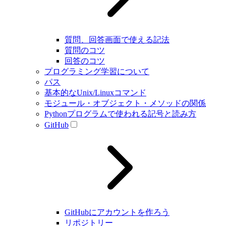
質問、回答画面で使える記法
質問のコツ
回答のコツ
プログラミング学習について
パス
基本的なUnix/Linuxコマンド
モジュール・オブジェクト・メソッドの関係
Pythonプログラムで使われる記号と読み方
GitHub
GitHubにアカウントを作ろう
リポジトリー