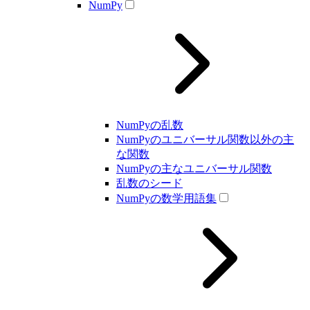
NumPy
NumPyの乱数
NumPyのユニバーサル関数以外の主
な関数
NumPyの主なユニバーサル関数
乱数のシード
NumPyの数学用語集