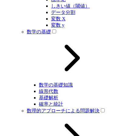
しきい値（閾値）
データ分割
変数 X
変数 y
数学の基礎
数学の基礎知識
線形代数
基礎解析
確率と統計
数理的アプローチによる問題解決