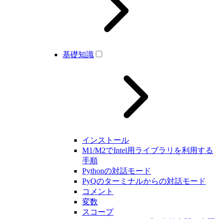
基礎知識
インストール
M1/M2でIntel用ライブラリを利用する
手順
Pythonの対話モード
PyQのターミナルからの対話モード
コメント
変数
スコープ