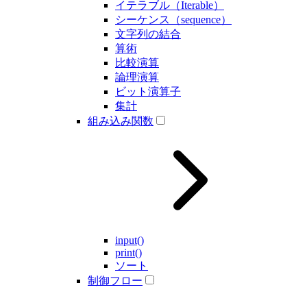
イテラブル（Iterable）
シーケンス（sequence）
文字列の結合
算術
比較演算
論理演算
ビット演算子
集計
組み込み関数
input()
print()
ソート
制御フロー