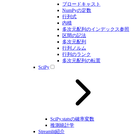
ブロードキャスト
NumPyの定数
行列式
内積
多次元配列のインデックス参照
区間の記法
多次元配列
行列ノルム
行列のランク
多次元配列の転置
SciPy
SciPy.statsの確率変数
推測統計学
Streamlit紹介