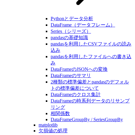
Pythonとデータ分析
DataFrame（データフレーム）
Series（シリーズ）
pandasの基礎知識
pandasを利用したCSVファイルの読み
込み
pandasを利用したファイルへの書き込
み
DataFrameのJSONへの変換
DataFrameのサマリ
2種類の標準偏差とpandasのデフォル
トの標準偏差について
DataFrameのクロス集計
DataFrameの時系列データのリサンプ
リング
相関係数
DataFrameGroupBy / SeriesGroupBy
matplotlib
欠損値の処理