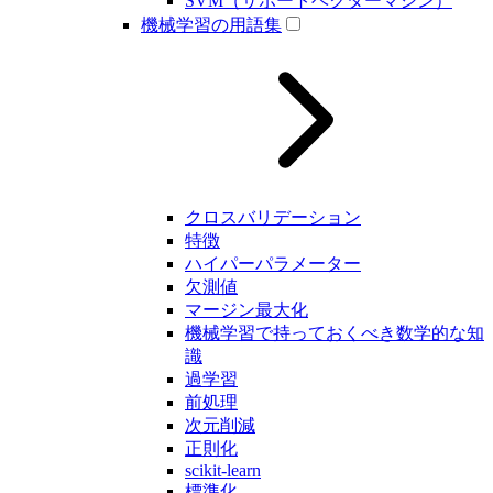
SVM（サポートベクターマシン）
機械学習の用語集
クロスバリデーション
特徴
ハイパーパラメーター
欠測値
マージン最大化
機械学習で持っておくべき数学的な知
識
過学習
前処理
次元削減
正則化
scikit-learn
標準化