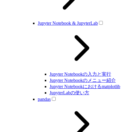
Jupyter Notebook & JupyterLab
Jupyter Notebookの入力と実行
Jupyter Notebookのメニュー紹介
Jupyter Notebookにおけるmatplotlib
JupyterLabの使い方
pandas