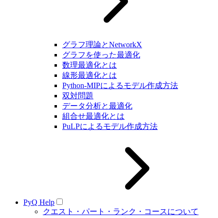
グラフ理論とNetworkX
グラフを使った最適化
数理最適化とは
線形最適化とは
Python-MIPによるモデル作成方法
双対問題
データ分析と最適化
組合せ最適化とは
PuLPによるモデル作成方法
PyQ Help
クエスト・パート・ランク・コースについて