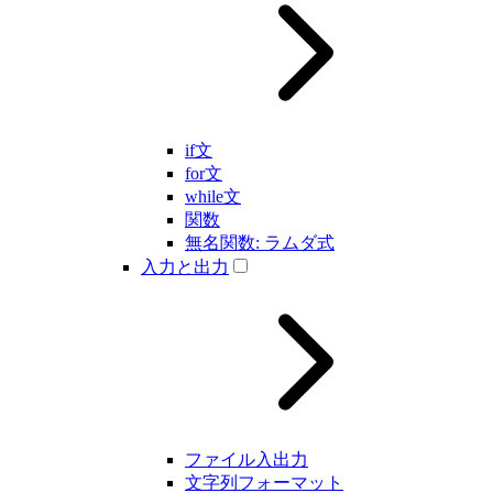
if文
for文
while文
関数
無名関数: ラムダ式
入力と出力
ファイル入出力
文字列フォーマット