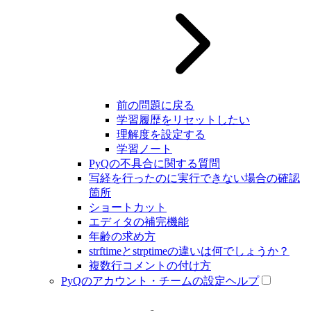
前の問題に戻る
学習履歴をリセットしたい
理解度を設定する
学習ノート
PyQの不具合に関する質問
写経を行ったのに実行できない場合の確認
箇所
ショートカット
エディタの補完機能
年齢の求め方
strftimeとstrptimeの違いは何でしょうか？
複数行コメントの付け方
PyQのアカウント・チームの設定ヘルプ