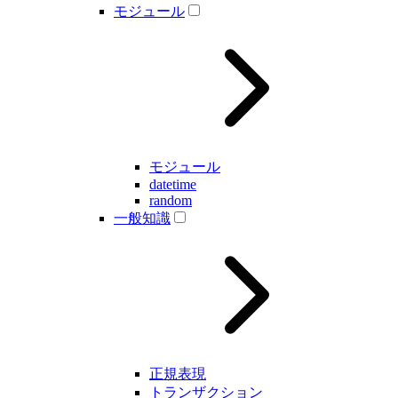
モジュール
モジュール
datetime
random
一般知識
正規表現
トランザクション