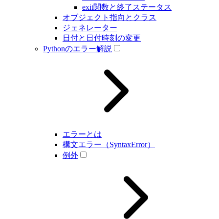
exit関数と終了ステータス
オブジェクト指向とクラス
ジェネレーター
日付と日付時刻の変更
Pythonのエラー解説
エラーとは
構文エラー（SyntaxError）
例外