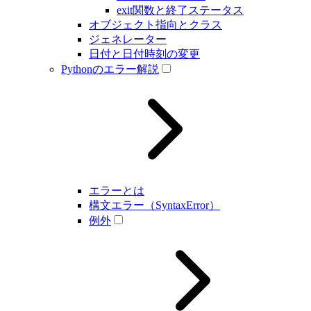
exit関数と終了ステータス
オブジェクト指向とクラス
ジェネレーター
日付と日付時刻の変更
Pythonのエラー解説
エラーとは
構文エラー（SyntaxError）
例外