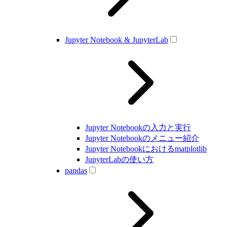
Jupyter Notebook & JupyterLab
Jupyter Notebookの入力と実行
Jupyter Notebookのメニュー紹介
Jupyter Notebookにおけるmatplotlib
JupyterLabの使い方
pandas