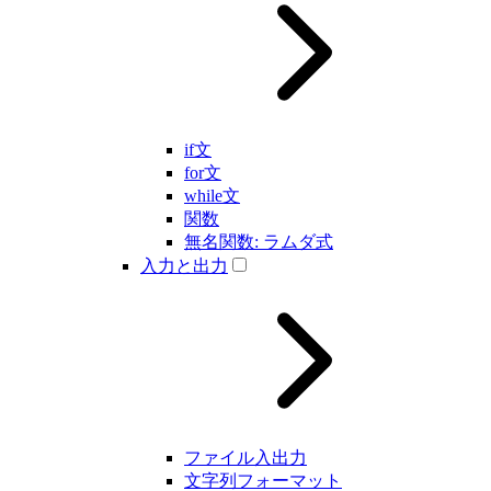
if文
for文
while文
関数
無名関数: ラムダ式
入力と出力
ファイル入出力
文字列フォーマット