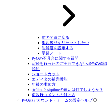
前の問題に戻る
学習履歴をリセットしたい
理解度を設定する
学習ノート
PyQの不具合に関する質問
写経を行ったのに実行できない場合の確認
箇所
ショートカット
エディタの補完機能
年齢の求め方
strftimeとstrptimeの違いは何でしょうか？
複数行コメントの付け方
PyQのアカウント・チームの設定ヘルプ