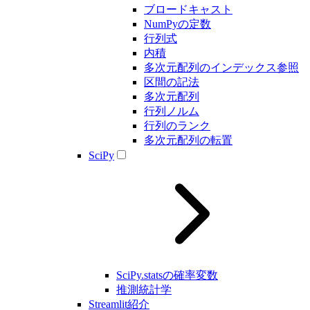
ブロードキャスト
NumPyの定数
行列式
内積
多次元配列のインデックス参照
区間の記法
多次元配列
行列ノルム
行列のランク
多次元配列の転置
SciPy
SciPy.statsの確率変数
推測統計学
Streamlit紹介