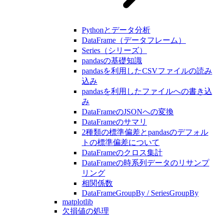
Pythonとデータ分析
DataFrame（データフレーム）
Series（シリーズ）
pandasの基礎知識
pandasを利用したCSVファイルの読み
込み
pandasを利用したファイルへの書き込
み
DataFrameのJSONへの変換
DataFrameのサマリ
2種類の標準偏差とpandasのデフォル
トの標準偏差について
DataFrameのクロス集計
DataFrameの時系列データのリサンプ
リング
相関係数
DataFrameGroupBy / SeriesGroupBy
matplotlib
欠損値の処理