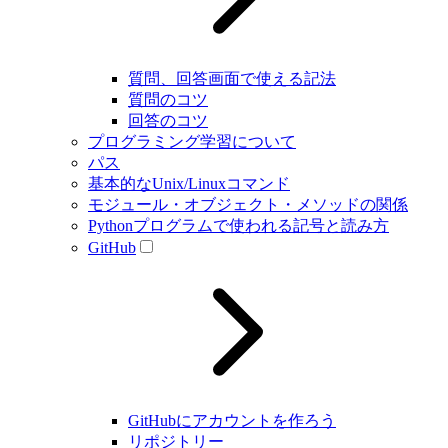
質問、回答画面で使える記法
質問のコツ
回答のコツ
プログラミング学習について
パス
基本的なUnix/Linuxコマンド
モジュール・オブジェクト・メソッドの関係
Pythonプログラムで使われる記号と読み方
GitHub
GitHubにアカウントを作ろう
リポジトリー