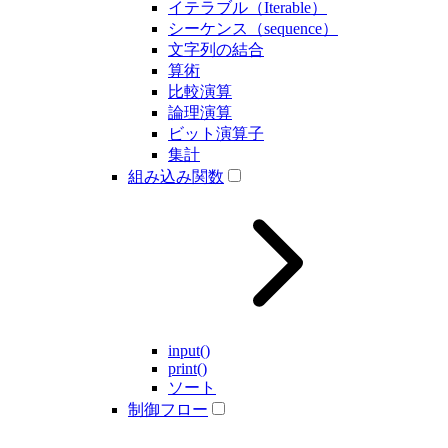
イテラブル（Iterable）
シーケンス（sequence）
文字列の結合
算術
比較演算
論理演算
ビット演算子
集計
組み込み関数
input()
print()
ソート
制御フロー