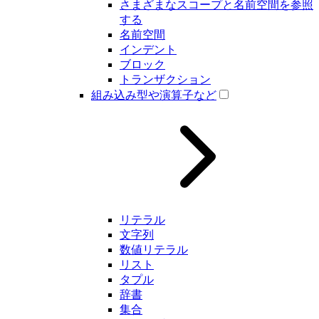
さまざまなスコープと名前空間を参照
する
名前空間
インデント
ブロック
トランザクション
組み込み型や演算子など
リテラル
文字列
数値リテラル
リスト
タプル
辞書
集合