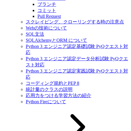
ブランチ
コミット
Pull Request
スクレイピング、クローリングする時の注意点
Webの技術について
SQL文法
SQLAlchemyとORM について
Python 3 エンジニア認定基礎試験 PyQクエスト対
応
Python 3 エンジニア認定データ分析試験 PyQクエ
スト対応
Python 3 エンジニア認定実践試験 PyQクエスト対
応
コーディング規約とPEP 8
統計量のクラスの説明
応用力をつける学習方法の紹介
Python Fireについて