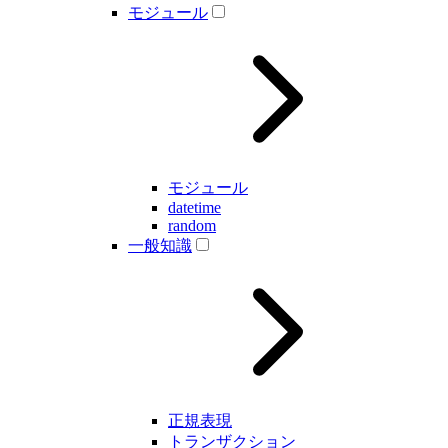
モジュール
モジュール
datetime
random
一般知識
正規表現
トランザクション