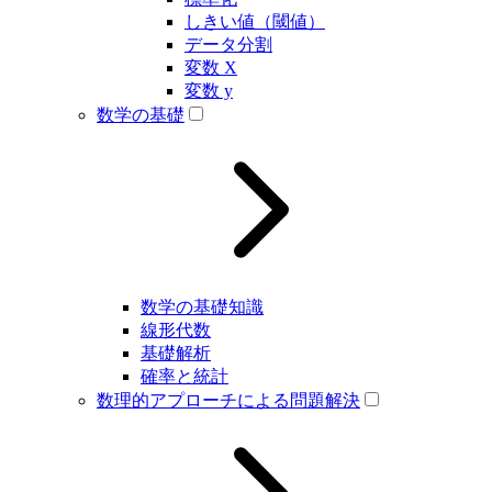
しきい値（閾値）
データ分割
変数 X
変数 y
数学の基礎
数学の基礎知識
線形代数
基礎解析
確率と統計
数理的アプローチによる問題解決