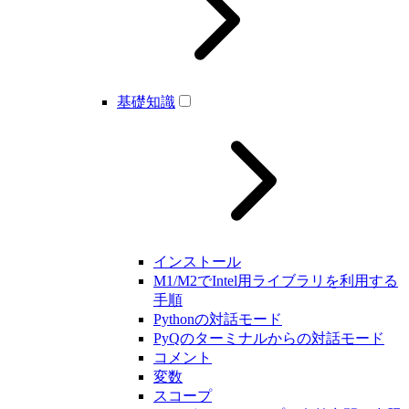
基礎知識
インストール
M1/M2でIntel用ライブラリを利用する
手順
Pythonの対話モード
PyQのターミナルからの対話モード
コメント
変数
スコープ