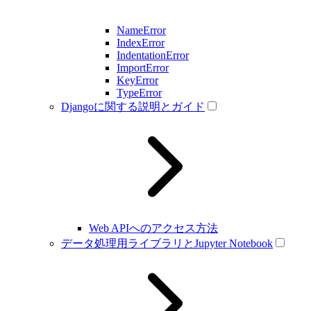
NameError
IndexError
IndentationError
ImportError
KeyError
TypeError
Djangoに関する説明とガイド
Web APIへのアクセス方法
データ処理用ライブラリとJupyter Notebook