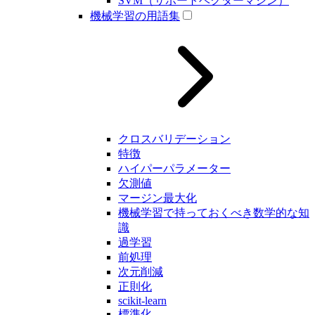
SVM（サポートベクターマシン）
機械学習の用語集
クロスバリデーション
特徴
ハイパーパラメーター
欠測値
マージン最大化
機械学習で持っておくべき数学的な知
識
過学習
前処理
次元削減
正則化
scikit-learn
標準化