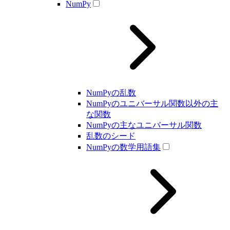
NumPy
NumPyの乱数
NumPyのユニバーサル関数以外の主
な関数
NumPyの主なユニバーサル関数
乱数のシード
NumPyの数学用語集