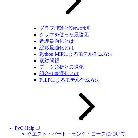
グラフ理論とNetworkX
グラフを使った最適化
数理最適化とは
線形最適化とは
Python-MIPによるモデル作成方法
双対問題
データ分析と最適化
組合せ最適化とは
PuLPによるモデル作成方法
PyQ Help
クエスト・パート・ランク・コースについて