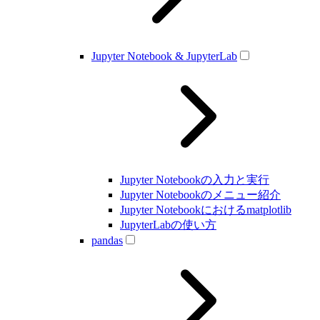
Jupyter Notebook & JupyterLab
Jupyter Notebookの入力と実行
Jupyter Notebookのメニュー紹介
Jupyter Notebookにおけるmatplotlib
JupyterLabの使い方
pandas