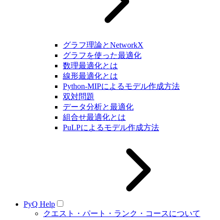
グラフ理論とNetworkX
グラフを使った最適化
数理最適化とは
線形最適化とは
Python-MIPによるモデル作成方法
双対問題
データ分析と最適化
組合せ最適化とは
PuLPによるモデル作成方法
PyQ Help
クエスト・パート・ランク・コースについて