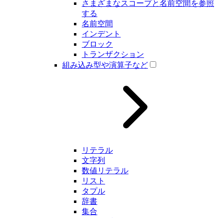
さまざまなスコープと名前空間を参照
する
名前空間
インデント
ブロック
トランザクション
組み込み型や演算子など
リテラル
文字列
数値リテラル
リスト
タプル
辞書
集合