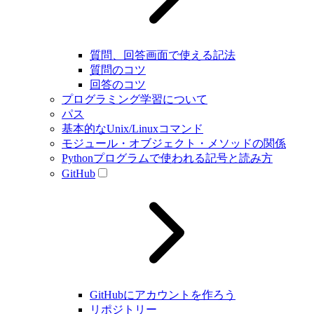
質問、回答画面で使える記法
質問のコツ
回答のコツ
プログラミング学習について
パス
基本的なUnix/Linuxコマンド
モジュール・オブジェクト・メソッドの関係
Pythonプログラムで使われる記号と読み方
GitHub
GitHubにアカウントを作ろう
リポジトリー