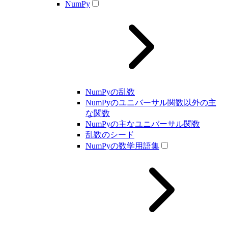
NumPy
NumPyの乱数
NumPyのユニバーサル関数以外の主
な関数
NumPyの主なユニバーサル関数
乱数のシード
NumPyの数学用語集