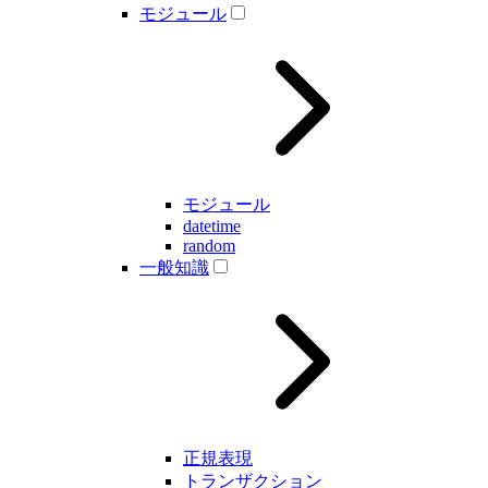
モジュール
モジュール
datetime
random
一般知識
正規表現
トランザクション