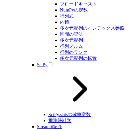
ブロードキャスト
NumPyの定数
行列式
内積
多次元配列のインデックス参照
区間の記法
多次元配列
行列ノルム
行列のランク
多次元配列の転置
SciPy
SciPy.statsの確率変数
推測統計学
Streamlit紹介