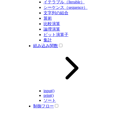
イテラブル（Iterable）
シーケンス（sequence）
文字列の結合
算術
比較演算
論理演算
ビット演算子
集計
組み込み関数
input()
print()
ソート
制御フロー