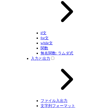
if文
for文
while文
関数
無名関数: ラムダ式
入力と出力
ファイル入出力
文字列フォーマット