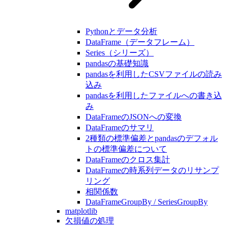
Pythonとデータ分析
DataFrame（データフレーム）
Series（シリーズ）
pandasの基礎知識
pandasを利用したCSVファイルの読み
込み
pandasを利用したファイルへの書き込
み
DataFrameのJSONへの変換
DataFrameのサマリ
2種類の標準偏差とpandasのデフォル
トの標準偏差について
DataFrameのクロス集計
DataFrameの時系列データのリサンプ
リング
相関係数
DataFrameGroupBy / SeriesGroupBy
matplotlib
欠損値の処理