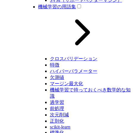
SVM（サポートベクターマシン）
機械学習の用語集
クロスバリデーション
特徴
ハイパーパラメーター
欠測値
マージン最大化
機械学習で持っておくべき数学的な知
識
過学習
前処理
次元削減
正則化
scikit-learn
標準化