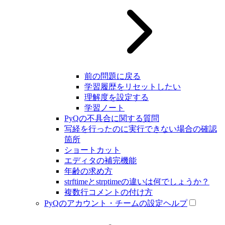
前の問題に戻る
学習履歴をリセットしたい
理解度を設定する
学習ノート
PyQの不具合に関する質問
写経を行ったのに実行できない場合の確認
箇所
ショートカット
エディタの補完機能
年齢の求め方
strftimeとstrptimeの違いは何でしょうか？
複数行コメントの付け方
PyQのアカウント・チームの設定ヘルプ