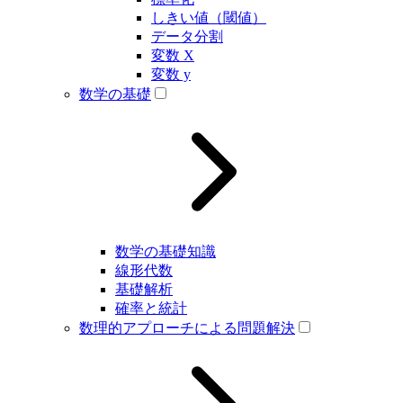
しきい値（閾値）
データ分割
変数 X
変数 y
数学の基礎
数学の基礎知識
線形代数
基礎解析
確率と統計
数理的アプローチによる問題解決