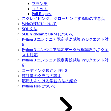
ブランチ
コミット
Pull Request
スクレイピング、クローリングする時の注意点
Webの技術について
SQL文法
SQLAlchemyとORM について
Python 3 エンジニア認定基礎試験 PyQクエスト対
応
Python 3 エンジニア認定データ分析試験 PyQクエ
スト対応
Python 3 エンジニア認定実践試験 PyQクエスト対
応
コーディング規約とPEP 8
統計量のクラスの説明
応用力をつける学習方法の紹介
Python Fireについて