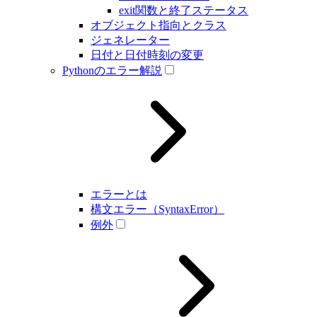
exit関数と終了ステータス
オブジェクト指向とクラス
ジェネレーター
日付と日付時刻の変更
Pythonのエラー解説
エラーとは
構文エラー（SyntaxError）
例外