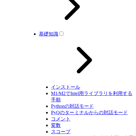
基礎知識
インストール
M1/M2でIntel用ライブラリを利用する
手順
Pythonの対話モード
PyQのターミナルからの対話モード
コメント
変数
スコープ