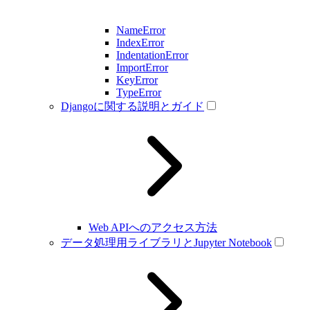
NameError
IndexError
IndentationError
ImportError
KeyError
TypeError
Djangoに関する説明とガイド
Web APIへのアクセス方法
データ処理用ライブラリとJupyter Notebook