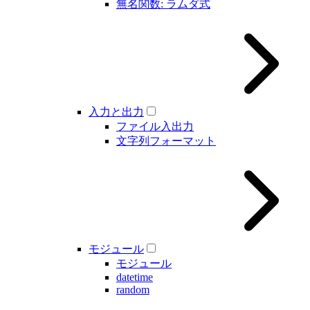
無名関数: ラムダ式
入力と出力
ファイル入出力
文字列フォーマット
モジュール
モジュール
datetime
random