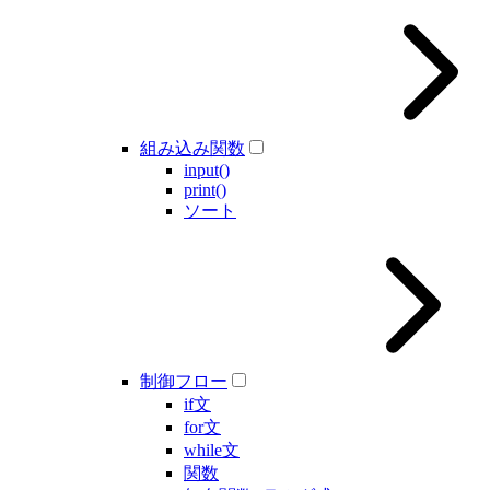
組み込み関数
input()
print()
ソート
制御フロー
if文
for文
while文
関数