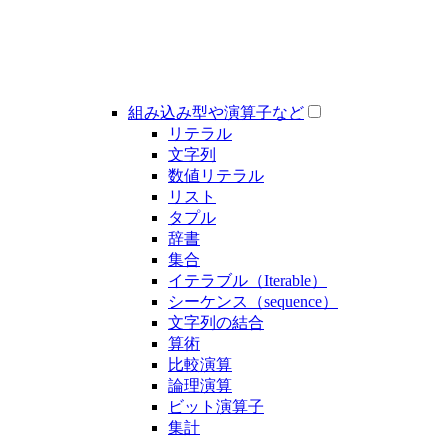
組み込み型や演算子など
リテラル
文字列
数値リテラル
リスト
タプル
辞書
集合
イテラブル（Iterable）
シーケンス（sequence）
文字列の結合
算術
比較演算
論理演算
ビット演算子
集計