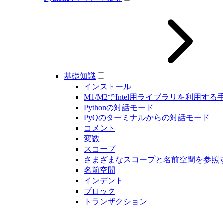
基礎知識
インストール
M1/M2でIntel用ライブラリを利用する
Pythonの対話モード
PyQのターミナルからの対話モード
コメント
変数
スコープ
さまざまなスコープと名前空間を参照
名前空間
インデント
ブロック
トランザクション