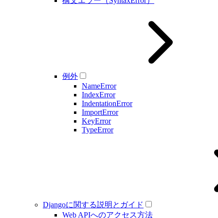
構文エラー（SyntaxError）
例外
NameError
IndexError
IndentationError
ImportError
KeyError
TypeError
Djangoに関する説明とガイド
Web APIへのアクセス方法