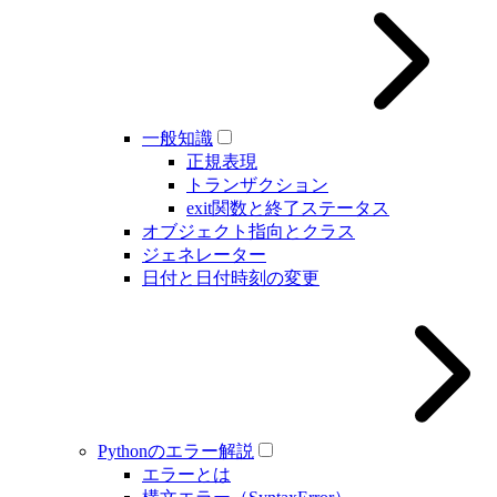
一般知識
正規表現
トランザクション
exit関数と終了ステータス
オブジェクト指向とクラス
ジェネレーター
日付と日付時刻の変更
Pythonのエラー解説
エラーとは