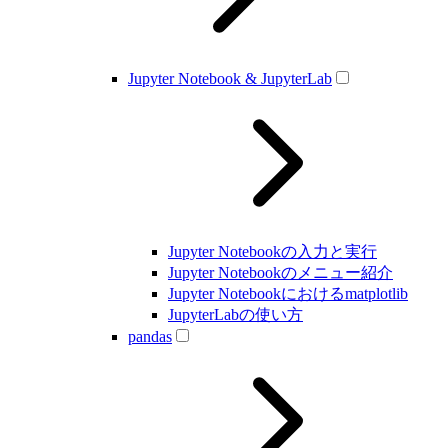
Jupyter Notebook & JupyterLab
Jupyter Notebookの入力と実行
Jupyter Notebookのメニュー紹介
Jupyter Notebookにおけるmatplotlib
JupyterLabの使い方
pandas