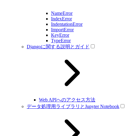
NameError
IndexError
IndentationError
ImportError
KeyError
TypeError
Djangoに関する説明とガイド
Web APIへのアクセス方法
データ処理用ライブラリとJupyter Notebook