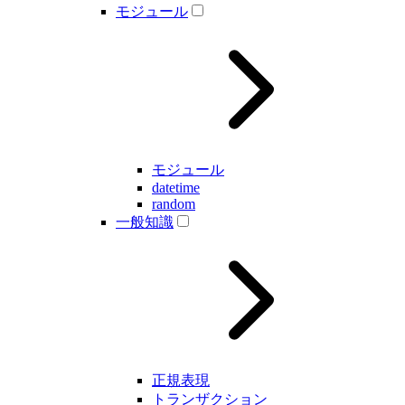
モジュール
モジュール
datetime
random
一般知識
正規表現
トランザクション