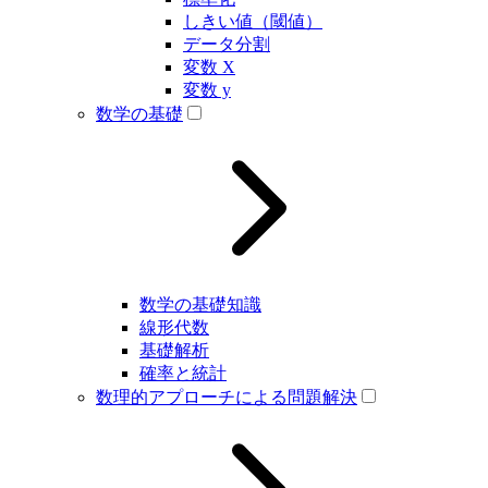
しきい値（閾値）
データ分割
変数 X
変数 y
数学の基礎
数学の基礎知識
線形代数
基礎解析
確率と統計
数理的アプローチによる問題解決