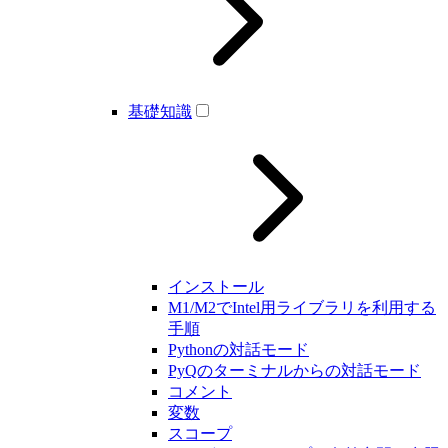
基礎知識
インストール
M1/M2でIntel用ライブラリを利用する
手順
Pythonの対話モード
PyQのターミナルからの対話モード
コメント
変数
スコープ