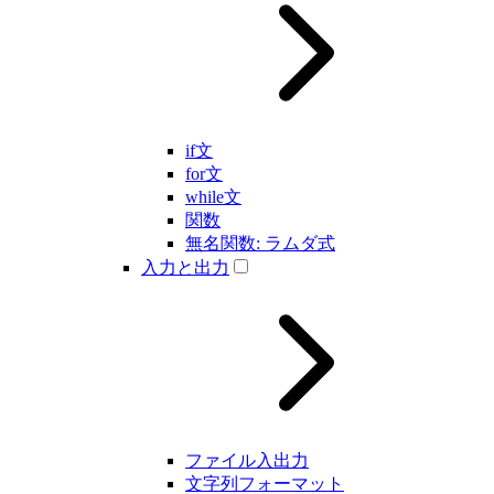
if文
for文
while文
関数
無名関数: ラムダ式
入力と出力
ファイル入出力
文字列フォーマット