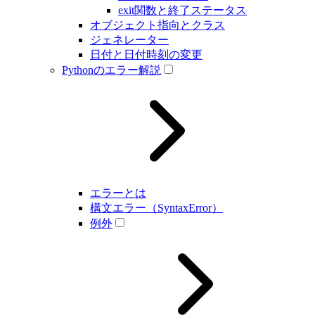
exit関数と終了ステータス
オブジェクト指向とクラス
ジェネレーター
日付と日付時刻の変更
Pythonのエラー解説
エラーとは
構文エラー（SyntaxError）
例外