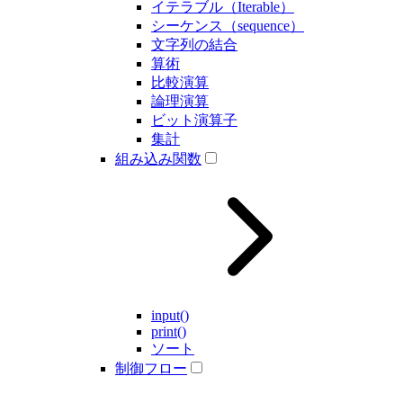
イテラブル（Iterable）
シーケンス（sequence）
文字列の結合
算術
比較演算
論理演算
ビット演算子
集計
組み込み関数
input()
print()
ソート
制御フロー