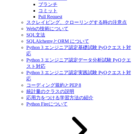
ブランチ
コミット
Pull Request
スクレイピング、クローリングする時の注意点
Webの技術について
SQL文法
SQLAlchemyとORM について
Python 3 エンジニア認定基礎試験 PyQクエスト対
応
Python 3 エンジニア認定データ分析試験 PyQクエ
スト対応
Python 3 エンジニア認定実践試験 PyQクエスト対
応
コーディング規約とPEP 8
統計量のクラスの説明
応用力をつける学習方法の紹介
Python Fireについて