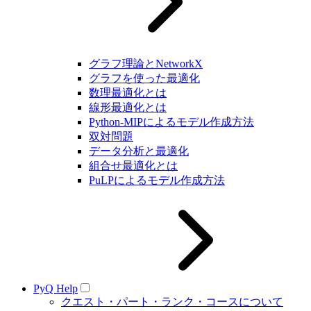
グラフ理論とNetworkX
グラフを使った最適化
数理最適化とは
線形最適化とは
Python-MIPによるモデル作成方法
双対問題
データ分析と最適化
組合せ最適化とは
PuLPによるモデル作成方法
PyQ Help
クエスト・パート・ランク・コースについて