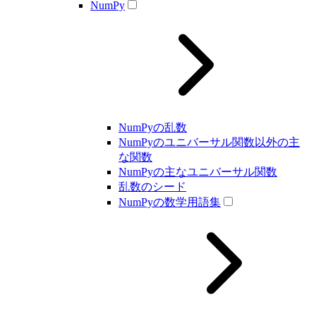
NumPy
NumPyの乱数
NumPyのユニバーサル関数以外の主
な関数
NumPyの主なユニバーサル関数
乱数のシード
NumPyの数学用語集