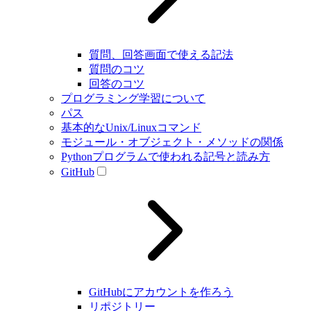
質問、回答画面で使える記法
質問のコツ
回答のコツ
プログラミング学習について
パス
基本的なUnix/Linuxコマンド
モジュール・オブジェクト・メソッドの関係
Pythonプログラムで使われる記号と読み方
GitHub
GitHubにアカウントを作ろう
リポジトリー