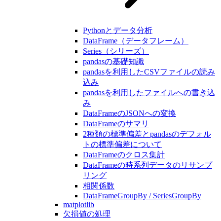
Pythonとデータ分析
DataFrame（データフレーム）
Series（シリーズ）
pandasの基礎知識
pandasを利用したCSVファイルの読み
込み
pandasを利用したファイルへの書き込
み
DataFrameのJSONへの変換
DataFrameのサマリ
2種類の標準偏差とpandasのデフォル
トの標準偏差について
DataFrameのクロス集計
DataFrameの時系列データのリサンプ
リング
相関係数
DataFrameGroupBy / SeriesGroupBy
matplotlib
欠損値の処理