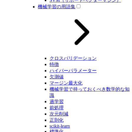
SVM（サポートベクターマシン）
機械学習の用語集
クロスバリデーション
特徴
ハイパーパラメーター
欠測値
マージン最大化
機械学習で持っておくべき数学的な知
識
過学習
前処理
次元削減
正則化
scikit-learn
標準化