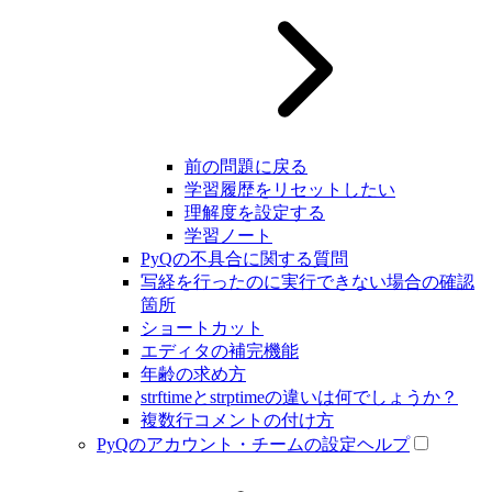
前の問題に戻る
学習履歴をリセットしたい
理解度を設定する
学習ノート
PyQの不具合に関する質問
写経を行ったのに実行できない場合の確認
箇所
ショートカット
エディタの補完機能
年齢の求め方
strftimeとstrptimeの違いは何でしょうか？
複数行コメントの付け方
PyQのアカウント・チームの設定ヘルプ