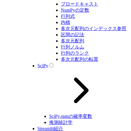
ブロードキャスト
NumPyの定数
行列式
内積
多次元配列のインデックス参照
区間の記法
多次元配列
行列ノルム
行列のランク
多次元配列の転置
SciPy
SciPy.statsの確率変数
推測統計学
Streamlit紹介