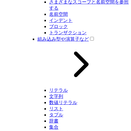
さまざまなスコープと名前空間を参照
する
名前空間
インデント
ブロック
トランザクション
組み込み型や演算子など
リテラル
文字列
数値リテラル
リスト
タプル
辞書
集合