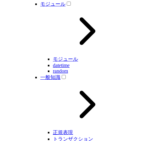
モジュール
モジュール
datetime
random
一般知識
正規表現
トランザクション