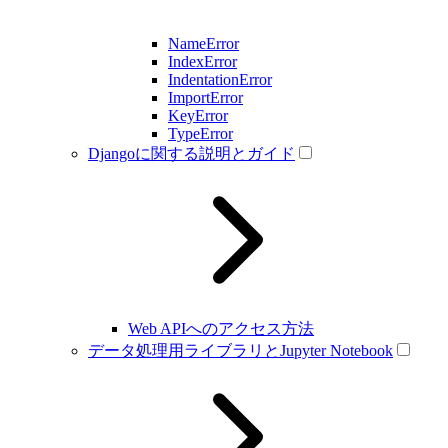
NameError
IndexError
IndentationError
ImportError
KeyError
TypeError
Djangoに関する説明とガイド
Web APIへのアクセス方法
データ処理用ライブラリとJupyter Notebook