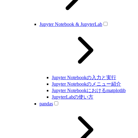
Jupyter Notebook & JupyterLab
Jupyter Notebookの入力と実行
Jupyter Notebookのメニュー紹介
Jupyter Notebookにおけるmatplotlib
JupyterLabの使い方
pandas