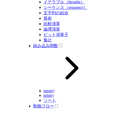
イテラブル（Iterable）
シーケンス（sequence）
文字列の結合
算術
比較演算
論理演算
ビット演算子
集計
組み込み関数
input()
print()
ソート
制御フロー