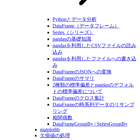
Pythonとデータ分析
DataFrame（データフレーム）
Series（シリーズ）
pandasの基礎知識
pandasを利用したCSVファイルの読み
込み
pandasを利用したファイルへの書き込
み
DataFrameのJSONへの変換
DataFrameのサマリ
2種類の標準偏差とpandasのデフォル
トの標準偏差について
DataFrameのクロス集計
DataFrameの時系列データのリサンプ
リング
相関係数
DataFrameGroupBy / SeriesGroupBy
matplotlib
欠損値の処理