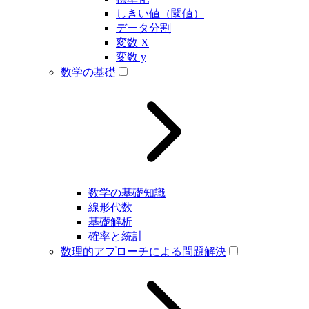
しきい値（閾値）
データ分割
変数 X
変数 y
数学の基礎
数学の基礎知識
線形代数
基礎解析
確率と統計
数理的アプローチによる問題解決