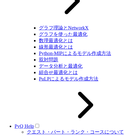
グラフ理論とNetworkX
グラフを使った最適化
数理最適化とは
線形最適化とは
Python-MIPによるモデル作成方法
双対問題
データ分析と最適化
組合せ最適化とは
PuLPによるモデル作成方法
PyQ Help
クエスト・パート・ランク・コースについて