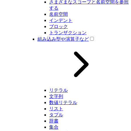
さまざまなスコープと名前空間を参照
する
名前空間
インデント
ブロック
トランザクション
組み込み型や演算子など
リテラル
文字列
数値リテラル
リスト
タプル
辞書
集合