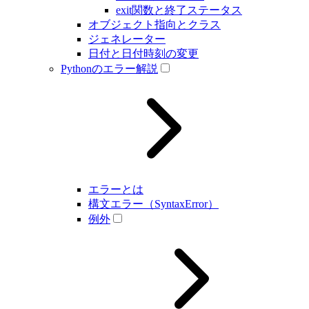
exit関数と終了ステータス
オブジェクト指向とクラス
ジェネレーター
日付と日付時刻の変更
Pythonのエラー解説
エラーとは
構文エラー（SyntaxError）
例外