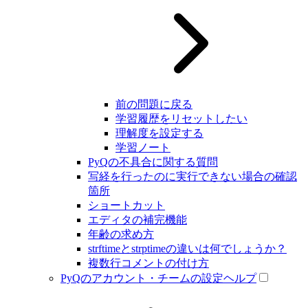
前の問題に戻る
学習履歴をリセットしたい
理解度を設定する
学習ノート
PyQの不具合に関する質問
写経を行ったのに実行できない場合の確認
箇所
ショートカット
エディタの補完機能
年齢の求め方
strftimeとstrptimeの違いは何でしょうか？
複数行コメントの付け方
PyQのアカウント・チームの設定ヘルプ