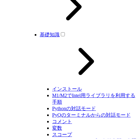
基礎知識
インストール
M1/M2でIntel用ライブラリを利用する
手順
Pythonの対話モード
PyQのターミナルからの対話モード
コメント
変数
スコープ