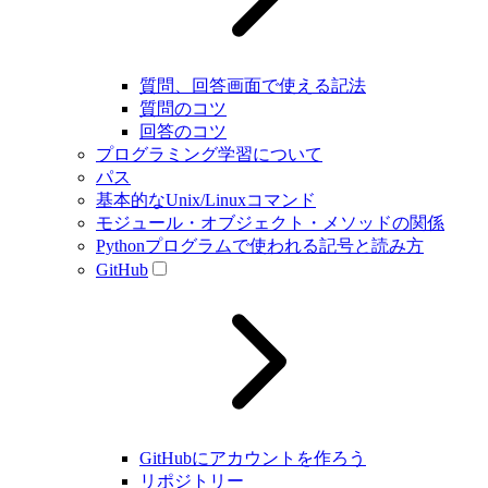
質問、回答画面で使える記法
質問のコツ
回答のコツ
プログラミング学習について
パス
基本的なUnix/Linuxコマンド
モジュール・オブジェクト・メソッドの関係
Pythonプログラムで使われる記号と読み方
GitHub
GitHubにアカウントを作ろう
リポジトリー