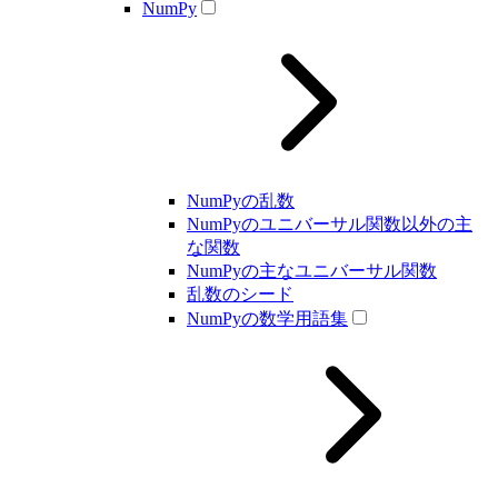
NumPy
NumPyの乱数
NumPyのユニバーサル関数以外の主
な関数
NumPyの主なユニバーサル関数
乱数のシード
NumPyの数学用語集