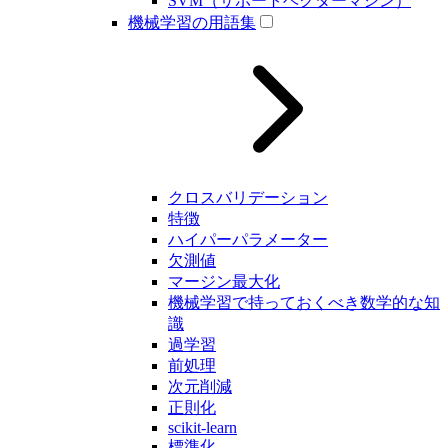
SVM（サポートベクターマシン）
機械学習の用語集
クロスバリデーション
特徴
ハイパーパラメーター
欠測値
マージン最大化
機械学習で持っておくべき数学的な知
識
過学習
前処理
次元削減
正則化
scikit-learn
標準化