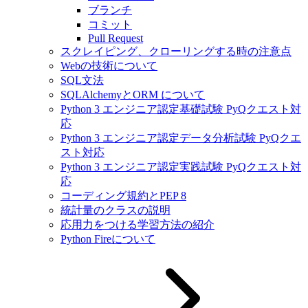
ブランチ
コミット
Pull Request
スクレイピング、クローリングする時の注意点
Webの技術について
SQL文法
SQLAlchemyとORM について
Python 3 エンジニア認定基礎試験 PyQクエスト対
応
Python 3 エンジニア認定データ分析試験 PyQクエ
スト対応
Python 3 エンジニア認定実践試験 PyQクエスト対
応
コーディング規約とPEP 8
統計量のクラスの説明
応用力をつける学習方法の紹介
Python Fireについて