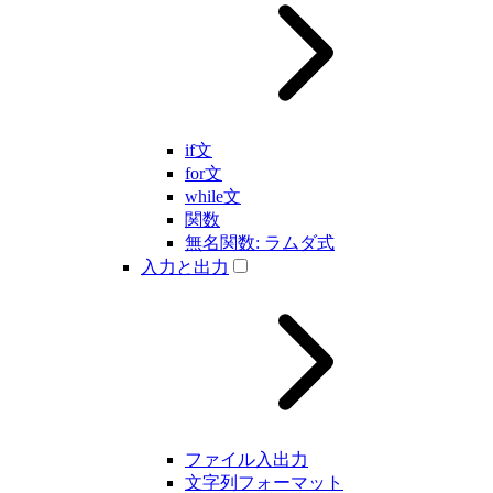
if文
for文
while文
関数
無名関数: ラムダ式
入力と出力
ファイル入出力
文字列フォーマット