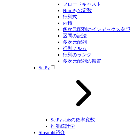
ブロードキャスト
NumPyの定数
行列式
内積
多次元配列のインデックス参照
区間の記法
多次元配列
行列ノルム
行列のランク
多次元配列の転置
SciPy
SciPy.statsの確率変数
推測統計学
Streamlit紹介