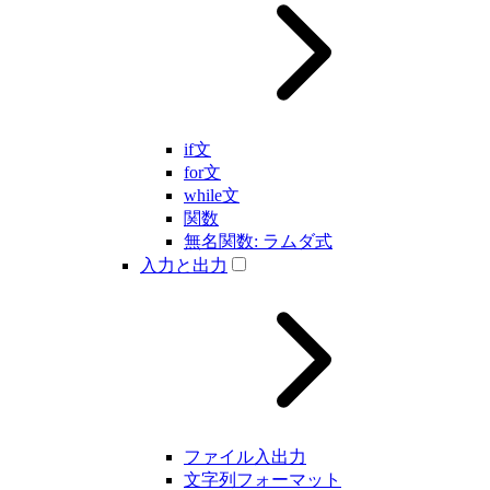
if文
for文
while文
関数
無名関数: ラムダ式
入力と出力
ファイル入出力
文字列フォーマット