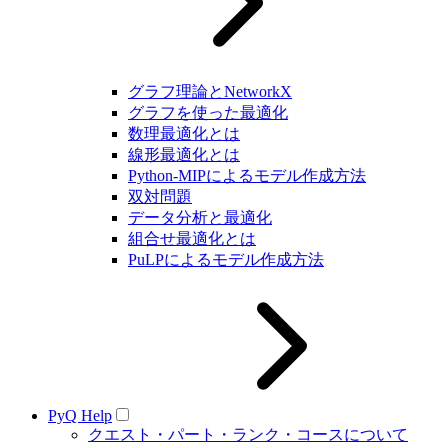
グラフ理論とNetworkX
グラフを使った最適化
数理最適化とは
線形最適化とは
Python-MIPによるモデル作成方法
双対問題
データ分析と最適化
組合せ最適化とは
PuLPによるモデル作成方法
PyQ Help
クエスト・パート・ランク・コースについて