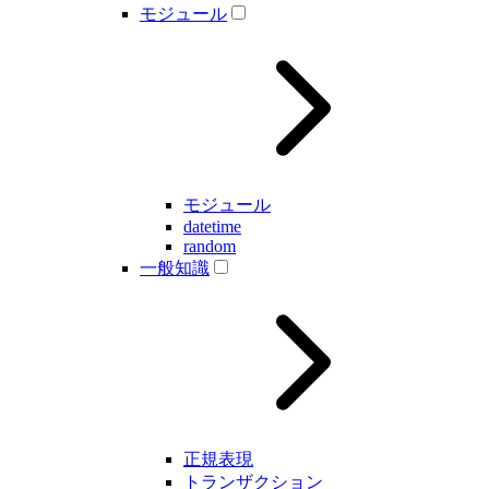
モジュール
モジュール
datetime
random
一般知識
正規表現
トランザクション