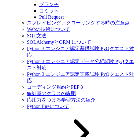
ブランチ
コミット
Pull Request
スクレイピング、クローリングする時の注意点
Webの技術について
SQL文法
SQLAlchemyとORM について
Python 3 エンジニア認定基礎試験 PyQクエスト対
応
Python 3 エンジニア認定データ分析試験 PyQクエ
スト対応
Python 3 エンジニア認定実践試験 PyQクエスト対
応
コーディング規約とPEP 8
統計量のクラスの説明
応用力をつける学習方法の紹介
Python Fireについて