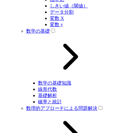
しきい値（閾値）
データ分割
変数 X
変数 y
数学の基礎
数学の基礎知識
線形代数
基礎解析
確率と統計
数理的アプローチによる問題解決