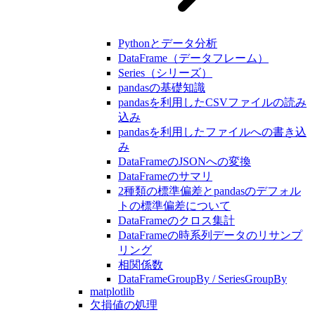
Pythonとデータ分析
DataFrame（データフレーム）
Series（シリーズ）
pandasの基礎知識
pandasを利用したCSVファイルの読み
込み
pandasを利用したファイルへの書き込
み
DataFrameのJSONへの変換
DataFrameのサマリ
2種類の標準偏差とpandasのデフォル
トの標準偏差について
DataFrameのクロス集計
DataFrameの時系列データのリサンプ
リング
相関係数
DataFrameGroupBy / SeriesGroupBy
matplotlib
欠損値の処理