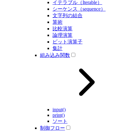
イテラブル（Iterable）
シーケンス（sequence）
文字列の結合
算術
比較演算
論理演算
ビット演算子
集計
組み込み関数
input()
print()
ソート
制御フロー