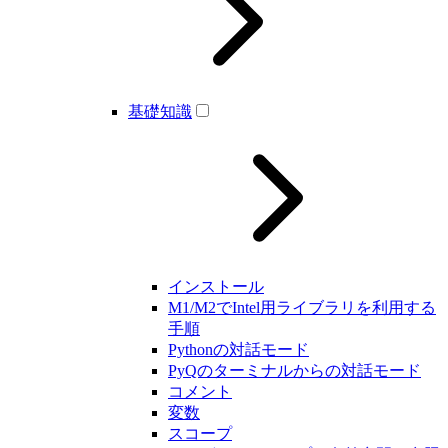
基礎知識
インストール
M1/M2でIntel用ライブラリを利用する
手順
Pythonの対話モード
PyQのターミナルからの対話モード
コメント
変数
スコープ