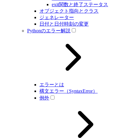
exit関数と終了ステータス
オブジェクト指向とクラス
ジェネレーター
日付と日付時刻の変更
Pythonのエラー解説
エラーとは
構文エラー（SyntaxError）
例外