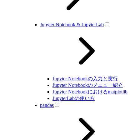
Jupyter Notebook & JupyterLab
Jupyter Notebookの入力と実行
Jupyter Notebookのメニュー紹介
Jupyter Notebookにおけるmatplotlib
JupyterLabの使い方
pandas