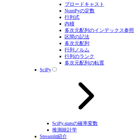
ブロードキャスト
NumPyの定数
行列式
内積
多次元配列のインデックス参照
区間の記法
多次元配列
行列ノルム
行列のランク
多次元配列の転置
SciPy
SciPy.statsの確率変数
推測統計学
Streamlit紹介