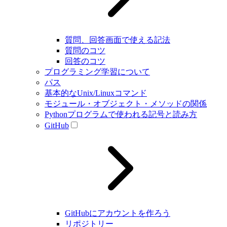
質問、回答画面で使える記法
質問のコツ
回答のコツ
プログラミング学習について
パス
基本的なUnix/Linuxコマンド
モジュール・オブジェクト・メソッドの関係
Pythonプログラムで使われる記号と読み方
GitHub
GitHubにアカウントを作ろう
リポジトリー