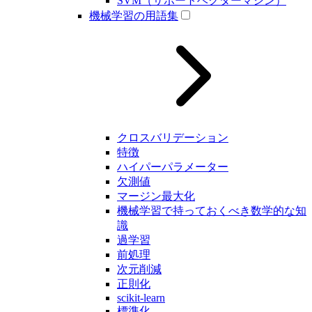
SVM（サポートベクターマシン）
機械学習の用語集
クロスバリデーション
特徴
ハイパーパラメーター
欠測値
マージン最大化
機械学習で持っておくべき数学的な知
識
過学習
前処理
次元削減
正則化
scikit-learn
標準化