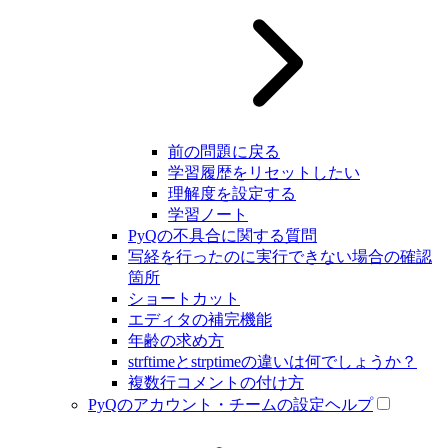
前の問題に戻る
学習履歴をリセットしたい
理解度を設定する
学習ノート
PyQの不具合に関する質問
写経を行ったのに実行できない場合の確認
箇所
ショートカット
エディタの補完機能
年齢の求め方
strftimeとstrptimeの違いは何でしょうか？
複数行コメントの付け方
PyQのアカウント・チームの設定ヘルプ