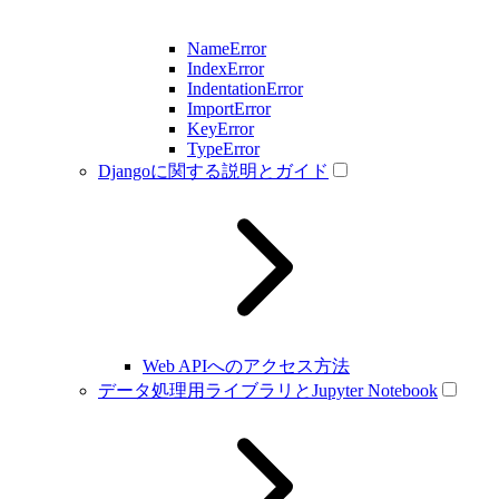
NameError
IndexError
IndentationError
ImportError
KeyError
TypeError
Djangoに関する説明とガイド
Web APIへのアクセス方法
データ処理用ライブラリとJupyter Notebook