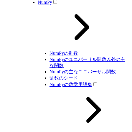
NumPy
NumPyの乱数
NumPyのユニバーサル関数以外の主
な関数
NumPyの主なユニバーサル関数
乱数のシード
NumPyの数学用語集