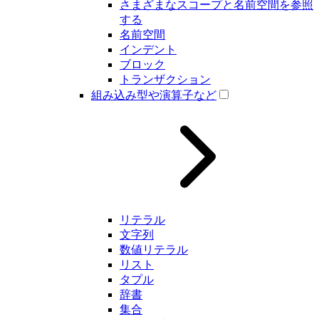
さまざまなスコープと名前空間を参照
する
名前空間
インデント
ブロック
トランザクション
組み込み型や演算子など
リテラル
文字列
数値リテラル
リスト
タプル
辞書
集合