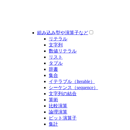
組み込み型や演算子など
リテラル
文字列
数値リテラル
リスト
タプル
辞書
集合
イテラブル（Iterable）
シーケンス（sequence）
文字列の結合
算術
比較演算
論理演算
ビット演算子
集計