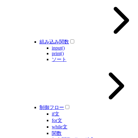
組み込み関数
input()
print()
ソート
制御フロー
if文
for文
while文
関数