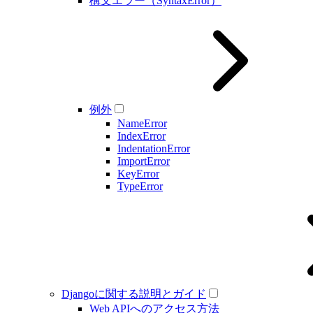
構文エラー（SyntaxError）
例外
NameError
IndexError
IndentationError
ImportError
KeyError
TypeError
Djangoに関する説明とガイド
Web APIへのアクセス方法