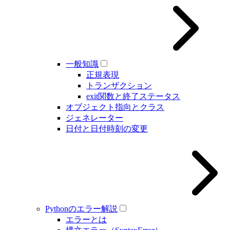
一般知識
正規表現
トランザクション
exit関数と終了ステータス
オブジェクト指向とクラス
ジェネレーター
日付と日付時刻の変更
Pythonのエラー解説
エラーとは