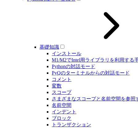
基礎知識
インストール
M1/M2でIntel用ライブラリを利用する
Pythonの対話モード
PyQのターミナルからの対話モード
コメント
変数
スコープ
さまざまなスコープと名前空間を参照
名前空間
インデント
ブロック
トランザクション