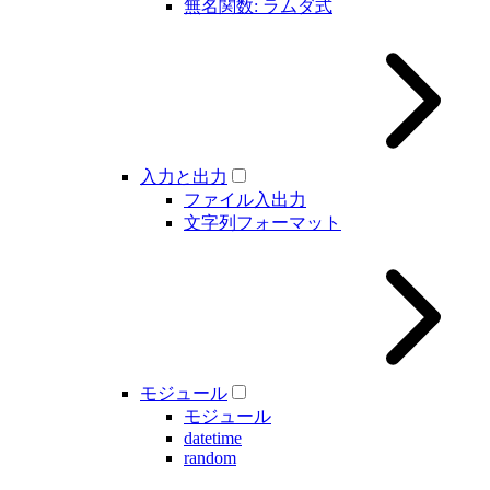
無名関数: ラムダ式
入力と出力
ファイル入出力
文字列フォーマット
モジュール
モジュール
datetime
random