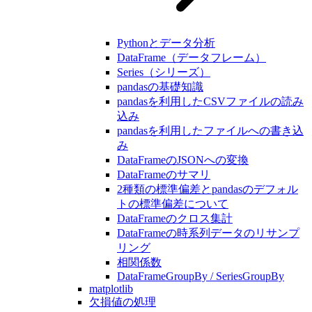
Pythonとデータ分析
DataFrame（データフレーム）
Series（シリーズ）
pandasの基礎知識
pandasを利用したCSVファイルの読み
込み
pandasを利用したファイルへの書き込
み
DataFrameのJSONへの変換
DataFrameのサマリ
2種類の標準偏差とpandasのデフォル
トの標準偏差について
DataFrameのクロス集計
DataFrameの時系列データのリサンプ
リング
相関係数
DataFrameGroupBy / SeriesGroupBy
matplotlib
欠損値の処理