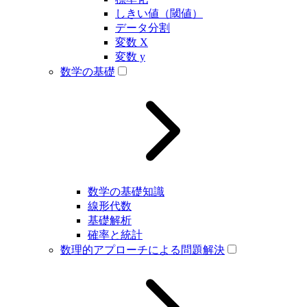
しきい値（閾値）
データ分割
変数 X
変数 y
数学の基礎
数学の基礎知識
線形代数
基礎解析
確率と統計
数理的アプローチによる問題解決