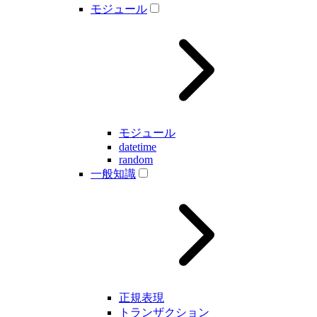
モジュール
モジュール
datetime
random
一般知識
正規表現
トランザクション