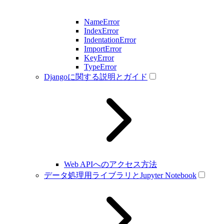
NameError
IndexError
IndentationError
ImportError
KeyError
TypeError
Djangoに関する説明とガイド
Web APIへのアクセス方法
データ処理用ライブラリとJupyter Notebook