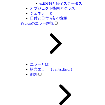
exit関数と終了ステータス
オブジェクト指向とクラス
ジェネレーター
日付と日付時刻の変更
Pythonのエラー解説
エラーとは
構文エラー（SyntaxError）
例外