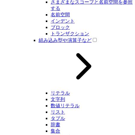
さまざまなスコープと名前空間を参照
する
名前空間
インデント
ブロック
トランザクション
組み込み型や演算子など
リテラル
文字列
数値リテラル
リスト
タプル
辞書
集合