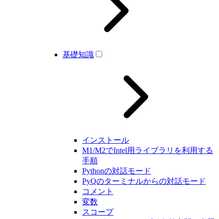
基礎知識
インストール
M1/M2でIntel用ライブラリを利用する
手順
Pythonの対話モード
PyQのターミナルからの対話モード
コメント
変数
スコープ