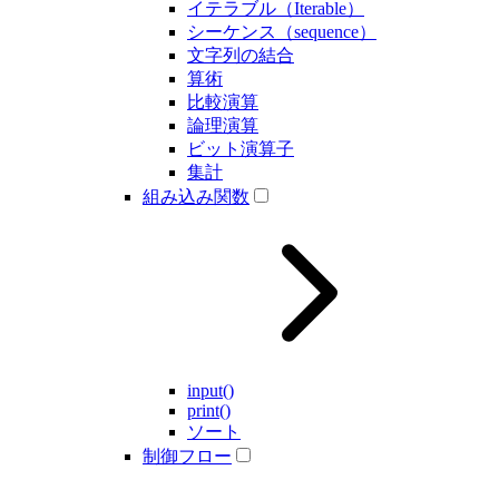
イテラブル（Iterable）
シーケンス（sequence）
文字列の結合
算術
比較演算
論理演算
ビット演算子
集計
組み込み関数
input()
print()
ソート
制御フロー