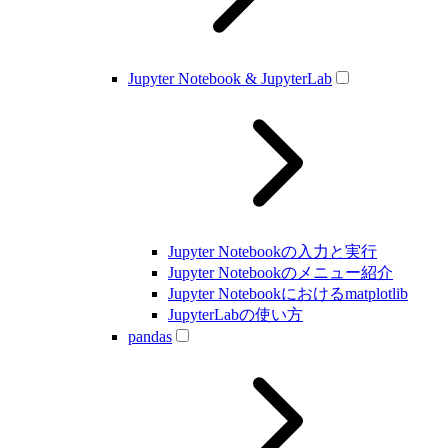
Jupyter Notebook & JupyterLab
Jupyter Notebookの入力と実行
Jupyter Notebookのメニュー紹介
Jupyter Notebookにおけるmatplotlib
JupyterLabの使い方
pandas