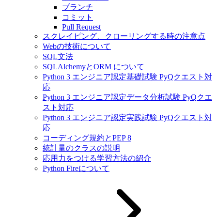
ブランチ
コミット
Pull Request
スクレイピング、クローリングする時の注意点
Webの技術について
SQL文法
SQLAlchemyとORM について
Python 3 エンジニア認定基礎試験 PyQクエスト対
応
Python 3 エンジニア認定データ分析試験 PyQクエ
スト対応
Python 3 エンジニア認定実践試験 PyQクエスト対
応
コーディング規約とPEP 8
統計量のクラスの説明
応用力をつける学習方法の紹介
Python Fireについて