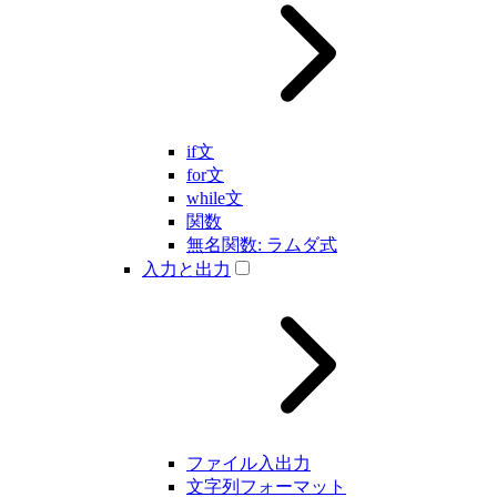
if文
for文
while文
関数
無名関数: ラムダ式
入力と出力
ファイル入出力
文字列フォーマット