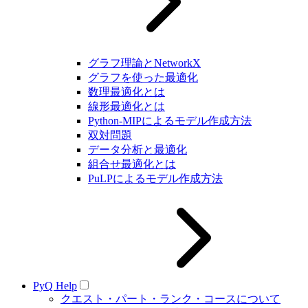
グラフ理論とNetworkX
グラフを使った最適化
数理最適化とは
線形最適化とは
Python-MIPによるモデル作成方法
双対問題
データ分析と最適化
組合せ最適化とは
PuLPによるモデル作成方法
PyQ Help
クエスト・パート・ランク・コースについて