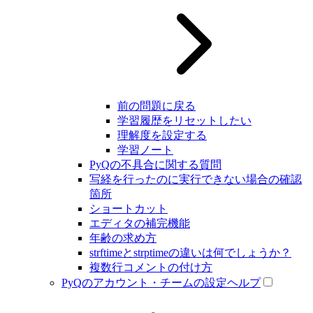
前の問題に戻る
学習履歴をリセットしたい
理解度を設定する
学習ノート
PyQの不具合に関する質問
写経を行ったのに実行できない場合の確認
箇所
ショートカット
エディタの補完機能
年齢の求め方
strftimeとstrptimeの違いは何でしょうか？
複数行コメントの付け方
PyQのアカウント・チームの設定ヘルプ