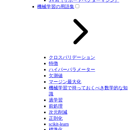
SVM（サポートベクターマシン）
機械学習の用語集
クロスバリデーション
特徴
ハイパーパラメーター
欠測値
マージン最大化
機械学習で持っておくべき数学的な知
識
過学習
前処理
次元削減
正則化
scikit-learn
標準化