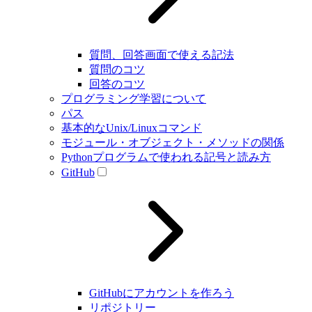
質問、回答画面で使える記法
質問のコツ
回答のコツ
プログラミング学習について
パス
基本的なUnix/Linuxコマンド
モジュール・オブジェクト・メソッドの関係
Pythonプログラムで使われる記号と読み方
GitHub
GitHubにアカウントを作ろう
リポジトリー