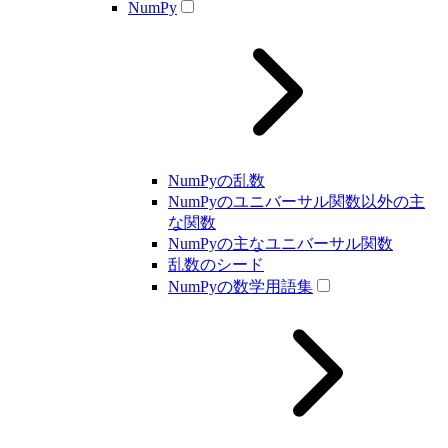
NumPy
NumPyの乱数
NumPyのユニバーサル関数以外の主
な関数
NumPyの主なユニバーサル関数
乱数のシード
NumPyの数学用語集