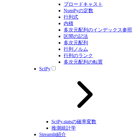
ブロードキャスト
NumPyの定数
行列式
内積
多次元配列のインデックス参照
区間の記法
多次元配列
行列ノルム
行列のランク
多次元配列の転置
SciPy
SciPy.statsの確率変数
推測統計学
Streamlit紹介