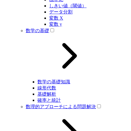
しきい値（閾値）
データ分割
変数 X
変数 y
数学の基礎
数学の基礎知識
線形代数
基礎解析
確率と統計
数理的アプローチによる問題解決