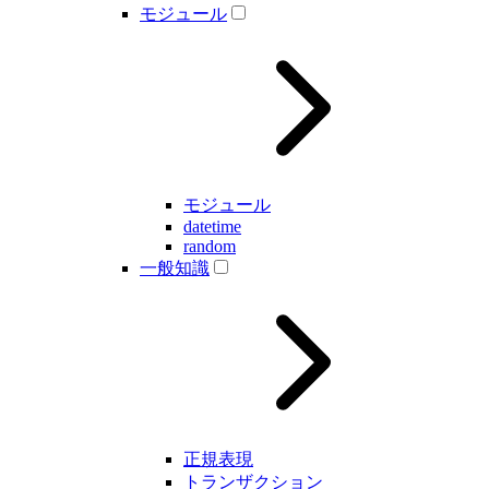
モジュール
モジュール
datetime
random
一般知識
正規表現
トランザクション