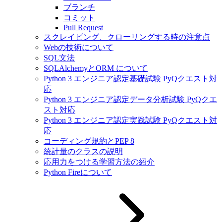
ブランチ
コミット
Pull Request
スクレイピング、クローリングする時の注意点
Webの技術について
SQL文法
SQLAlchemyとORM について
Python 3 エンジニア認定基礎試験 PyQクエスト対
応
Python 3 エンジニア認定データ分析試験 PyQクエ
スト対応
Python 3 エンジニア認定実践試験 PyQクエスト対
応
コーディング規約とPEP 8
統計量のクラスの説明
応用力をつける学習方法の紹介
Python Fireについて