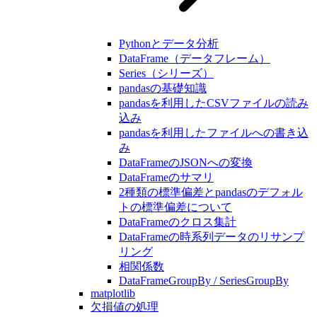
Pythonとデータ分析
DataFrame（データフレーム）
Series（シリーズ）
pandasの基礎知識
pandasを利用したCSVファイルの読み
込み
pandasを利用したファイルへの書き込
み
DataFrameのJSONへの変換
DataFrameのサマリ
2種類の標準偏差とpandasのデフォル
トの標準偏差について
DataFrameのクロス集計
DataFrameの時系列データのリサンプ
リング
相関係数
DataFrameGroupBy / SeriesGroupBy
matplotlib
欠損値の処理