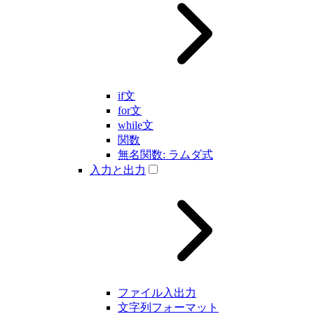
if文
for文
while文
関数
無名関数: ラムダ式
入力と出力
ファイル入出力
文字列フォーマット