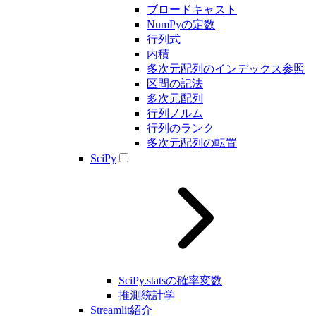
ブロードキャスト
NumPyの定数
行列式
内積
多次元配列のインデックス参照
区間の記法
多次元配列
行列ノルム
行列のランク
多次元配列の転置
SciPy
SciPy.statsの確率変数
推測統計学
Streamlit紹介