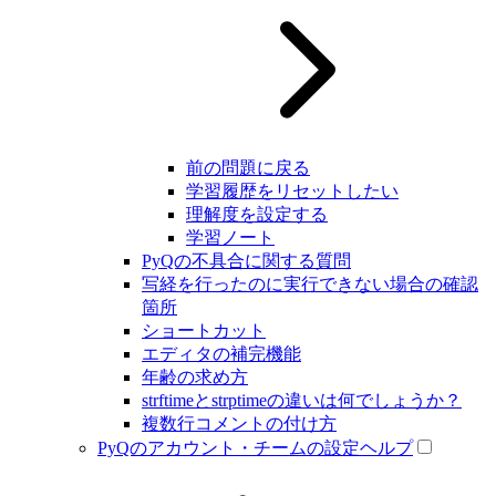
前の問題に戻る
学習履歴をリセットしたい
理解度を設定する
学習ノート
PyQの不具合に関する質問
写経を行ったのに実行できない場合の確認
箇所
ショートカット
エディタの補完機能
年齢の求め方
strftimeとstrptimeの違いは何でしょうか？
複数行コメントの付け方
PyQのアカウント・チームの設定ヘルプ