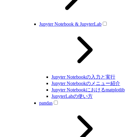
Jupyter Notebook & JupyterLab
Jupyter Notebookの入力と実行
Jupyter Notebookのメニュー紹介
Jupyter Notebookにおけるmatplotlib
JupyterLabの使い方
pandas