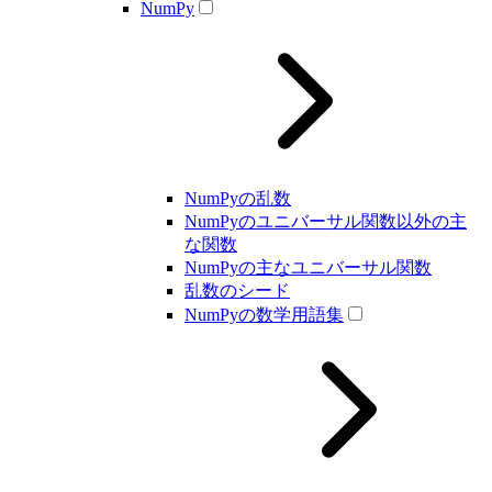
NumPy
NumPyの乱数
NumPyのユニバーサル関数以外の主
な関数
NumPyの主なユニバーサル関数
乱数のシード
NumPyの数学用語集