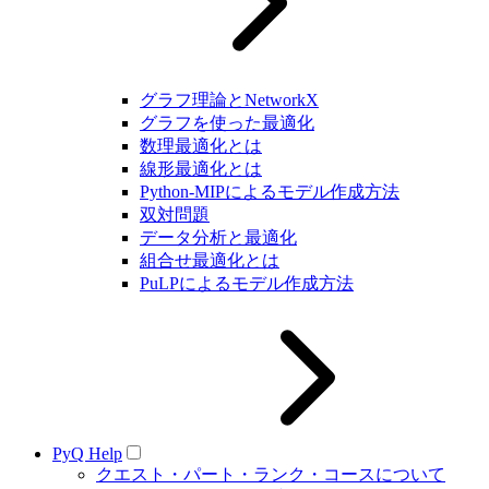
グラフ理論とNetworkX
グラフを使った最適化
数理最適化とは
線形最適化とは
Python-MIPによるモデル作成方法
双対問題
データ分析と最適化
組合せ最適化とは
PuLPによるモデル作成方法
PyQ Help
クエスト・パート・ランク・コースについて