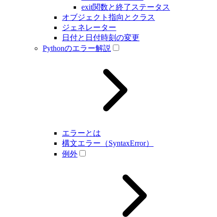
exit関数と終了ステータス
オブジェクト指向とクラス
ジェネレーター
日付と日付時刻の変更
Pythonのエラー解説
エラーとは
構文エラー（SyntaxError）
例外