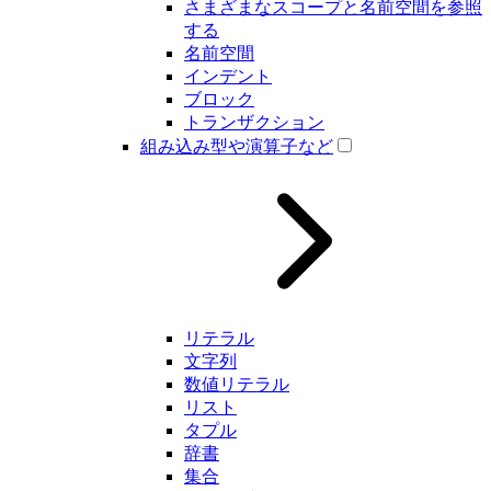
さまざまなスコープと名前空間を参照
する
名前空間
インデント
ブロック
トランザクション
組み込み型や演算子など
リテラル
文字列
数値リテラル
リスト
タプル
辞書
集合