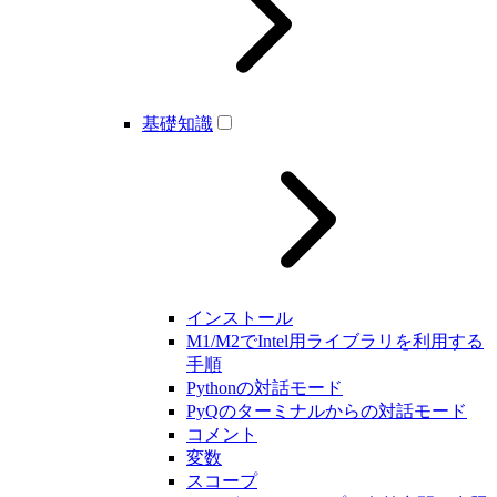
基礎知識
インストール
M1/M2でIntel用ライブラリを利用する
手順
Pythonの対話モード
PyQのターミナルからの対話モード
コメント
変数
スコープ