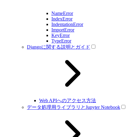
NameError
IndexError
IndentationError
ImportError
KeyError
TypeError
Djangoに関する説明とガイド
Web APIへのアクセス方法
データ処理用ライブラリとJupyter Notebook