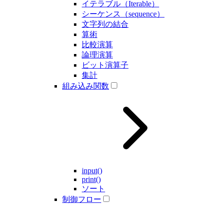
イテラブル（Iterable）
シーケンス（sequence）
文字列の結合
算術
比較演算
論理演算
ビット演算子
集計
組み込み関数
input()
print()
ソート
制御フロー