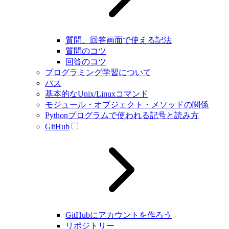
質問、回答画面で使える記法
質問のコツ
回答のコツ
プログラミング学習について
パス
基本的なUnix/Linuxコマンド
モジュール・オブジェクト・メソッドの関係
Pythonプログラムで使われる記号と読み方
GitHub
GitHubにアカウントを作ろう
リポジトリー