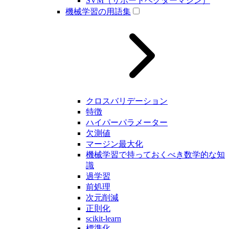
SVM（サポートベクターマシン）
機械学習の用語集
クロスバリデーション
特徴
ハイパーパラメーター
欠測値
マージン最大化
機械学習で持っておくべき数学的な知
識
過学習
前処理
次元削減
正則化
scikit-learn
標準化