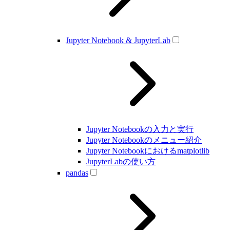
Jupyter Notebook & JupyterLab
Jupyter Notebookの入力と実行
Jupyter Notebookのメニュー紹介
Jupyter Notebookにおけるmatplotlib
JupyterLabの使い方
pandas