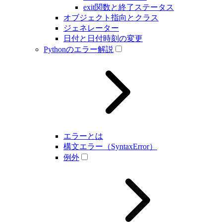
exit関数と終了ステータス
オブジェクト指向とクラス
ジェネレーター
日付と日付時刻の変更
Pythonのエラー解説
エラーとは
構文エラー（SyntaxError）
例外