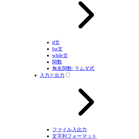
if文
for文
while文
関数
無名関数: ラムダ式
入力と出力
ファイル入出力
文字列フォーマット