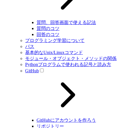
質問、回答画面で使える記法
質問のコツ
回答のコツ
プログラミング学習について
パス
基本的なUnix/Linuxコマンド
モジュール・オブジェクト・メソッドの関係
Pythonプログラムで使われる記号と読み方
GitHub
GitHubにアカウントを作ろう
リポジトリー