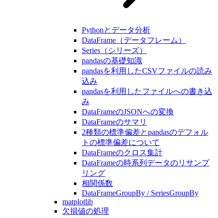
Pythonとデータ分析
DataFrame（データフレーム）
Series（シリーズ）
pandasの基礎知識
pandasを利用したCSVファイルの読み
込み
pandasを利用したファイルへの書き込
み
DataFrameのJSONへの変換
DataFrameのサマリ
2種類の標準偏差とpandasのデフォル
トの標準偏差について
DataFrameのクロス集計
DataFrameの時系列データのリサンプ
リング
相関係数
DataFrameGroupBy / SeriesGroupBy
matplotlib
欠損値の処理