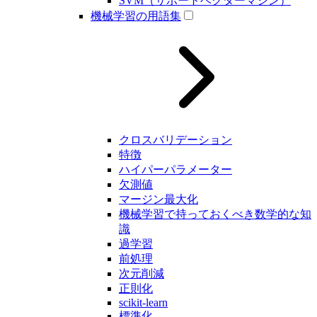
SVM（サポートベクターマシン）
機械学習の用語集
クロスバリデーション
特徴
ハイパーパラメーター
欠測値
マージン最大化
機械学習で持っておくべき数学的な知
識
過学習
前処理
次元削減
正則化
scikit-learn
標準化