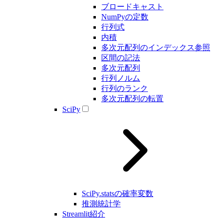
ブロードキャスト
NumPyの定数
行列式
内積
多次元配列のインデックス参照
区間の記法
多次元配列
行列ノルム
行列のランク
多次元配列の転置
SciPy
SciPy.statsの確率変数
推測統計学
Streamlit紹介