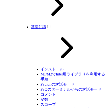
基礎知識
インストール
M1/M2でIntel用ライブラリを利用する
手順
Pythonの対話モード
PyQのターミナルからの対話モード
コメント
変数
スコープ