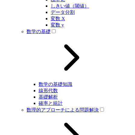
しきい値（閾値）
データ分割
変数 X
変数 y
数学の基礎
数学の基礎知識
線形代数
基礎解析
確率と統計
数理的アプローチによる問題解決