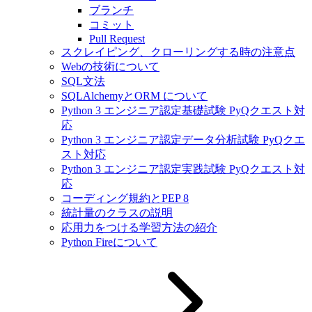
ブランチ
コミット
Pull Request
スクレイピング、クローリングする時の注意点
Webの技術について
SQL文法
SQLAlchemyとORM について
Python 3 エンジニア認定基礎試験 PyQクエスト対
応
Python 3 エンジニア認定データ分析試験 PyQクエ
スト対応
Python 3 エンジニア認定実践試験 PyQクエスト対
応
コーディング規約とPEP 8
統計量のクラスの説明
応用力をつける学習方法の紹介
Python Fireについて