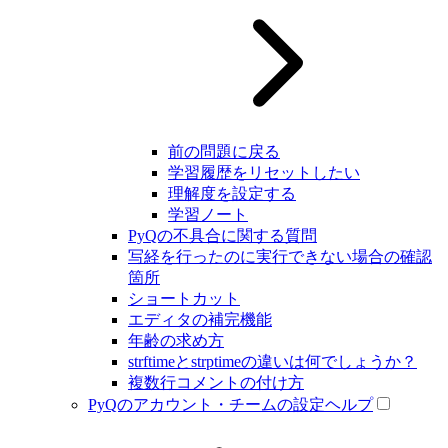
前の問題に戻る
学習履歴をリセットしたい
理解度を設定する
学習ノート
PyQの不具合に関する質問
写経を行ったのに実行できない場合の確認
箇所
ショートカット
エディタの補完機能
年齢の求め方
strftimeとstrptimeの違いは何でしょうか？
複数行コメントの付け方
PyQのアカウント・チームの設定ヘルプ