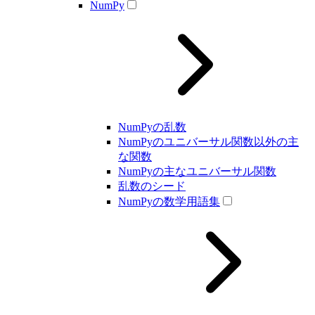
NumPy
NumPyの乱数
NumPyのユニバーサル関数以外の主
な関数
NumPyの主なユニバーサル関数
乱数のシード
NumPyの数学用語集