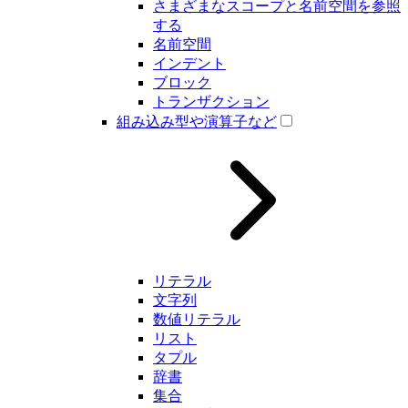
さまざまなスコープと名前空間を参照
する
名前空間
インデント
ブロック
トランザクション
組み込み型や演算子など
リテラル
文字列
数値リテラル
リスト
タプル
辞書
集合