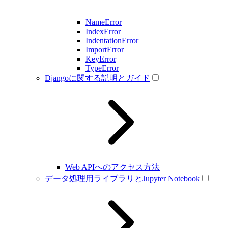
NameError
IndexError
IndentationError
ImportError
KeyError
TypeError
Djangoに関する説明とガイド
Web APIへのアクセス方法
データ処理用ライブラリとJupyter Notebook