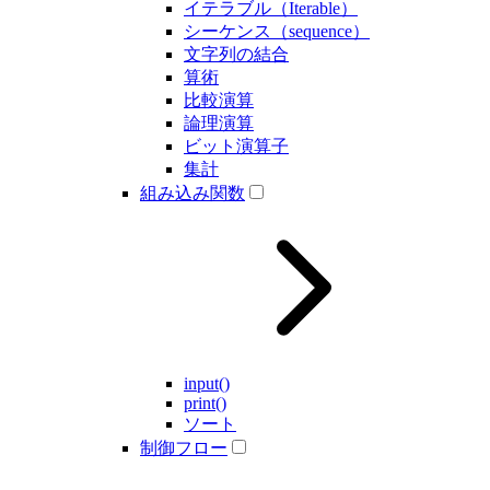
イテラブル（Iterable）
シーケンス（sequence）
文字列の結合
算術
比較演算
論理演算
ビット演算子
集計
組み込み関数
input()
print()
ソート
制御フロー