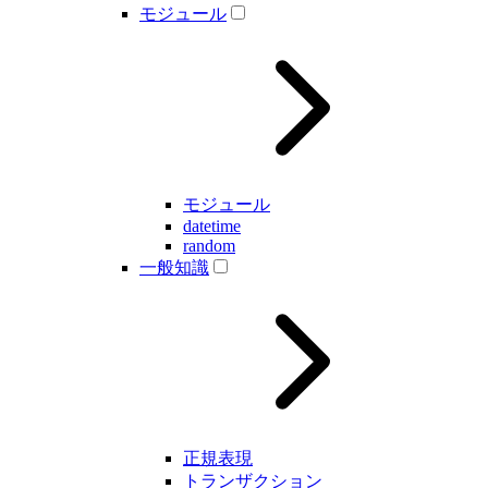
モジュール
モジュール
datetime
random
一般知識
正規表現
トランザクション