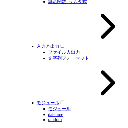
無名関数: ラムダ式
入力と出力
ファイル入出力
文字列フォーマット
モジュール
モジュール
datetime
random