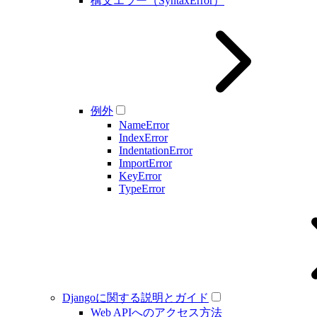
構文エラー（SyntaxError）
例外
NameError
IndexError
IndentationError
ImportError
KeyError
TypeError
Djangoに関する説明とガイド
Web APIへのアクセス方法