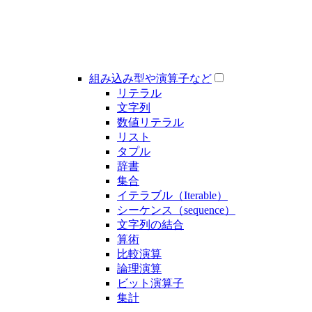
組み込み型や演算子など
リテラル
文字列
数値リテラル
リスト
タプル
辞書
集合
イテラブル（Iterable）
シーケンス（sequence）
文字列の結合
算術
比較演算
論理演算
ビット演算子
集計