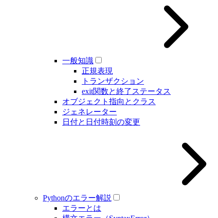
一般知識
正規表現
トランザクション
exit関数と終了ステータス
オブジェクト指向とクラス
ジェネレーター
日付と日付時刻の変更
Pythonのエラー解説
エラーとは