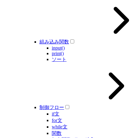
組み込み関数
input()
print()
ソート
制御フロー
if文
for文
while文
関数