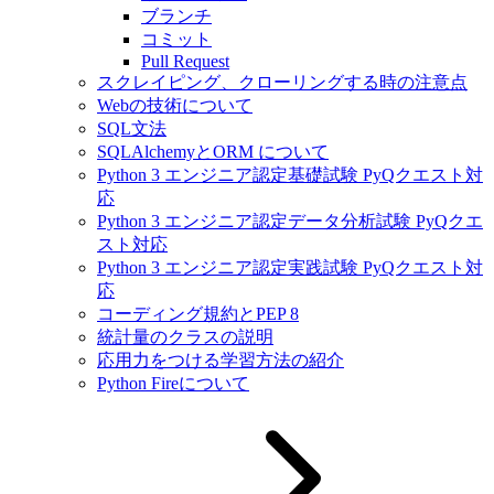
ブランチ
コミット
Pull Request
スクレイピング、クローリングする時の注意点
Webの技術について
SQL文法
SQLAlchemyとORM について
Python 3 エンジニア認定基礎試験 PyQクエスト対
応
Python 3 エンジニア認定データ分析試験 PyQクエ
スト対応
Python 3 エンジニア認定実践試験 PyQクエスト対
応
コーディング規約とPEP 8
統計量のクラスの説明
応用力をつける学習方法の紹介
Python Fireについて