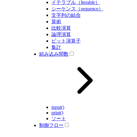
イテラブル（Iterable）
シーケンス（sequence）
文字列の結合
算術
比較演算
論理演算
ビット演算子
集計
組み込み関数
input()
print()
ソート
制御フロー