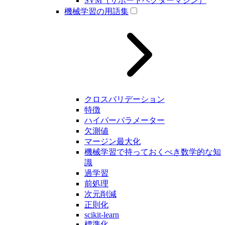
SVM（サポートベクターマシン）
機械学習の用語集
クロスバリデーション
特徴
ハイパーパラメーター
欠測値
マージン最大化
機械学習で持っておくべき数学的な知
識
過学習
前処理
次元削減
正則化
scikit-learn
標準化