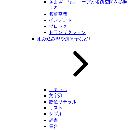
さまざまなスコープと名前空間を参照
する
名前空間
インデント
ブロック
トランザクション
組み込み型や演算子など
リテラル
文字列
数値リテラル
リスト
タプル
辞書
集合