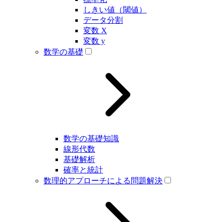
しきい値（閾値）
データ分割
変数 X
変数 y
数学の基礎
数学の基礎知識
線形代数
基礎解析
確率と統計
数理的アプローチによる問題解決