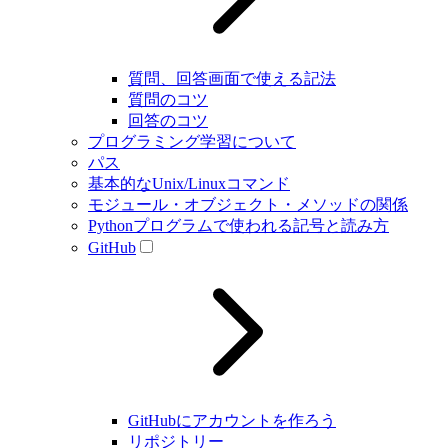
質問、回答画面で使える記法
質問のコツ
回答のコツ
プログラミング学習について
パス
基本的なUnix/Linuxコマンド
モジュール・オブジェクト・メソッドの関係
Pythonプログラムで使われる記号と読み方
GitHub
GitHubにアカウントを作ろう
リポジトリー