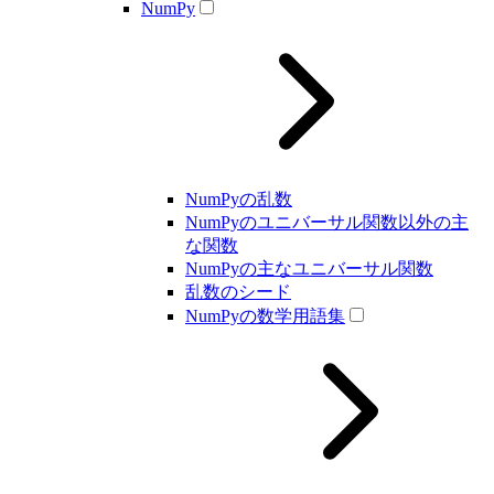
NumPy
NumPyの乱数
NumPyのユニバーサル関数以外の主
な関数
NumPyの主なユニバーサル関数
乱数のシード
NumPyの数学用語集