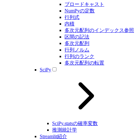
ブロードキャスト
NumPyの定数
行列式
内積
多次元配列のインデックス参照
区間の記法
多次元配列
行列ノルム
行列のランク
多次元配列の転置
SciPy
SciPy.statsの確率変数
推測統計学
Streamlit紹介