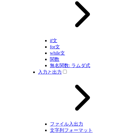
if文
for文
while文
関数
無名関数: ラムダ式
入力と出力
ファイル入出力
文字列フォーマット