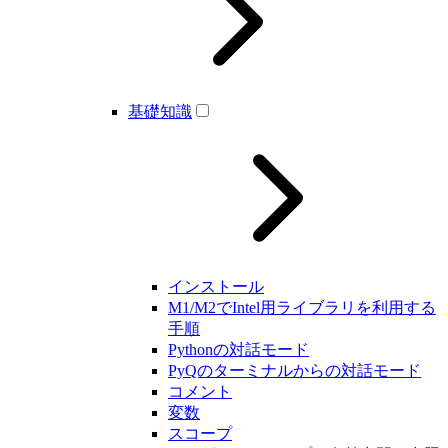
基礎知識
インストール
M1/M2でIntel用ライブラリを利用する
手順
Pythonの対話モード
PyQのターミナルからの対話モード
コメント
変数
スコープ