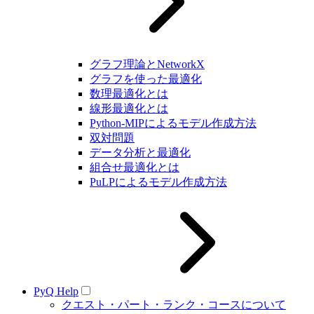
グラフ理論とNetworkX
グラフを使った最適化
数理最適化とは
線形最適化とは
Python-MIPによるモデル作成方法
双対問題
データ分析と最適化
組合せ最適化とは
PuLPによるモデル作成方法
PyQ Help
クエスト・パート・ランク・コースについて