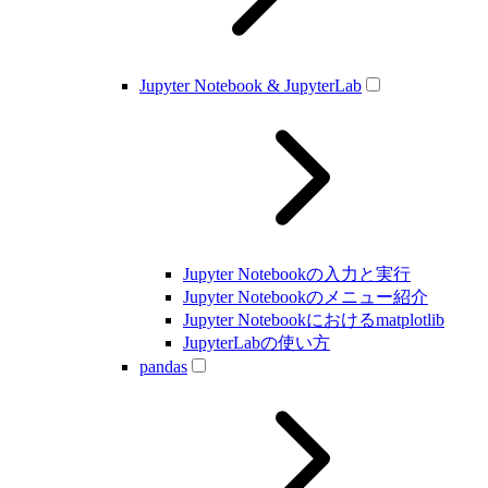
Jupyter Notebook & JupyterLab
Jupyter Notebookの入力と実行
Jupyter Notebookのメニュー紹介
Jupyter Notebookにおけるmatplotlib
JupyterLabの使い方
pandas