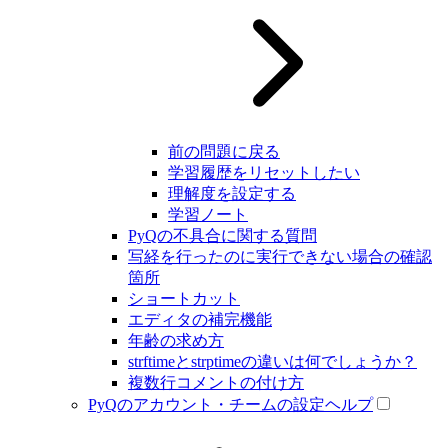
前の問題に戻る
学習履歴をリセットしたい
理解度を設定する
学習ノート
PyQの不具合に関する質問
写経を行ったのに実行できない場合の確認
箇所
ショートカット
エディタの補完機能
年齢の求め方
strftimeとstrptimeの違いは何でしょうか？
複数行コメントの付け方
PyQのアカウント・チームの設定ヘルプ