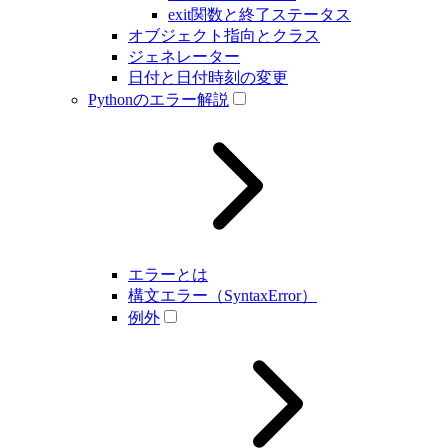
exit関数と終了ステータス
オブジェクト指向とクラス
ジェネレーター
日付と日付時刻の変更
Pythonのエラー解説
エラーとは
構文エラー（SyntaxError）
例外