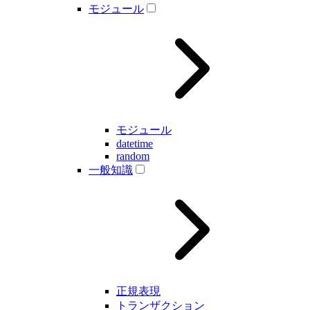
モジュール
モジュール
datetime
random
一般知識
正規表現
トランザクション