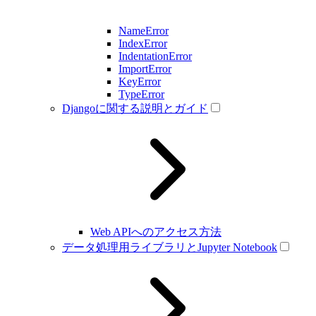
NameError
IndexError
IndentationError
ImportError
KeyError
TypeError
Djangoに関する説明とガイド
Web APIへのアクセス方法
データ処理用ライブラリとJupyter Notebook