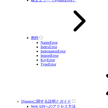
構文エラー（SyntaxError）
例外
NameError
IndexError
IndentationError
ImportError
KeyError
TypeError
Djangoに関する説明とガイド
Web APIへのアクセス方法