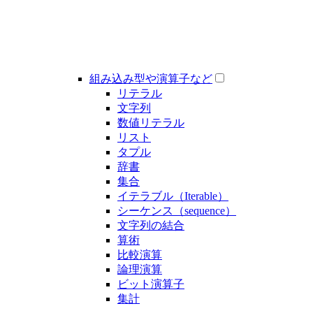
組み込み型や演算子など
リテラル
文字列
数値リテラル
リスト
タプル
辞書
集合
イテラブル（Iterable）
シーケンス（sequence）
文字列の結合
算術
比較演算
論理演算
ビット演算子
集計