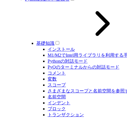
基礎知識
インストール
M1/M2でIntel用ライブラリを利用する
Pythonの対話モード
PyQのターミナルからの対話モード
コメント
変数
スコープ
さまざまなスコープと名前空間を参照
名前空間
インデント
ブロック
トランザクション