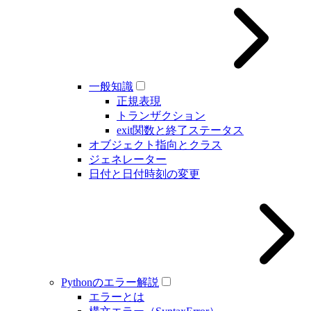
一般知識
正規表現
トランザクション
exit関数と終了ステータス
オブジェクト指向とクラス
ジェネレーター
日付と日付時刻の変更
Pythonのエラー解説
エラーとは