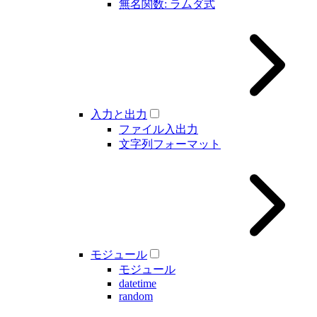
無名関数: ラムダ式
入力と出力
ファイル入出力
文字列フォーマット
モジュール
モジュール
datetime
random