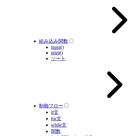
組み込み関数
input()
print()
ソート
制御フロー
if文
for文
while文
関数