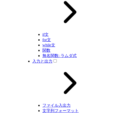
if文
for文
while文
関数
無名関数: ラムダ式
入力と出力
ファイル入出力
文字列フォーマット