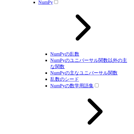
NumPy
NumPyの乱数
NumPyのユニバーサル関数以外の主
な関数
NumPyの主なユニバーサル関数
乱数のシード
NumPyの数学用語集