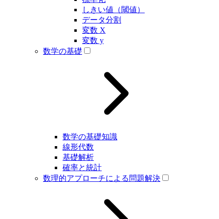
しきい値（閾値）
データ分割
変数 X
変数 y
数学の基礎
数学の基礎知識
線形代数
基礎解析
確率と統計
数理的アプローチによる問題解決