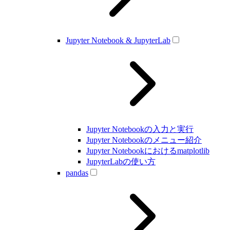
Jupyter Notebook & JupyterLab
Jupyter Notebookの入力と実行
Jupyter Notebookのメニュー紹介
Jupyter Notebookにおけるmatplotlib
JupyterLabの使い方
pandas