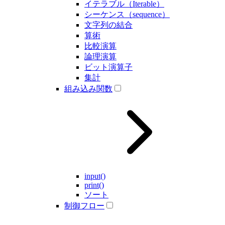
イテラブル（Iterable）
シーケンス（sequence）
文字列の結合
算術
比較演算
論理演算
ビット演算子
集計
組み込み関数
input()
print()
ソート
制御フロー