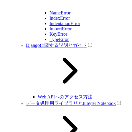
NameError
IndexError
IndentationError
ImportError
KeyError
TypeError
Djangoに関する説明とガイド
Web APIへのアクセス方法
データ処理用ライブラリとJupyter Notebook