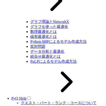
グラフ理論とNetworkX
グラフを使った最適化
数理最適化とは
線形最適化とは
Python-MIPによるモデル作成方法
双対問題
データ分析と最適化
組合せ最適化とは
PuLPによるモデル作成方法
PyQ Help
クエスト・パート・ランク・コースについて