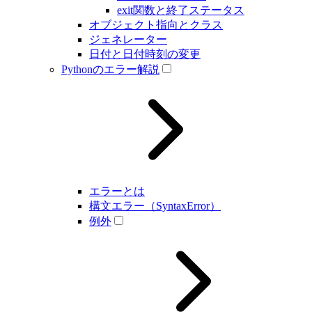
exit関数と終了ステータス
オブジェクト指向とクラス
ジェネレーター
日付と日付時刻の変更
Pythonのエラー解説
エラーとは
構文エラー（SyntaxError）
例外