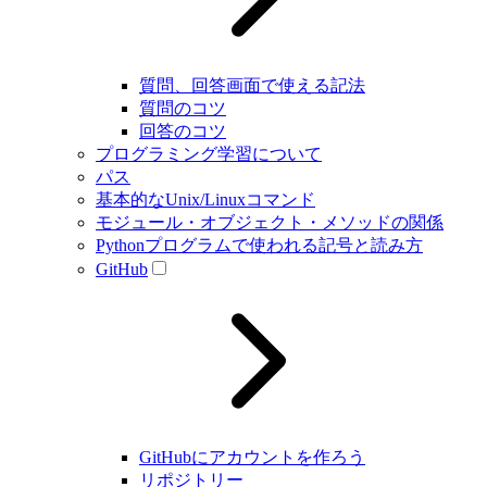
質問、回答画面で使える記法
質問のコツ
回答のコツ
プログラミング学習について
パス
基本的なUnix/Linuxコマンド
モジュール・オブジェクト・メソッドの関係
Pythonプログラムで使われる記号と読み方
GitHub
GitHubにアカウントを作ろう
リポジトリー