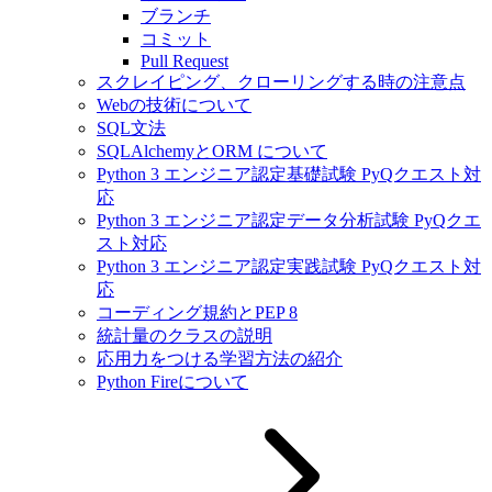
ブランチ
コミット
Pull Request
スクレイピング、クローリングする時の注意点
Webの技術について
SQL文法
SQLAlchemyとORM について
Python 3 エンジニア認定基礎試験 PyQクエスト対
応
Python 3 エンジニア認定データ分析試験 PyQクエ
スト対応
Python 3 エンジニア認定実践試験 PyQクエスト対
応
コーディング規約とPEP 8
統計量のクラスの説明
応用力をつける学習方法の紹介
Python Fireについて