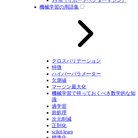
SVM（サポートベクターマシン）
機械学習の用語集
クロスバリデーション
特徴
ハイパーパラメーター
欠測値
マージン最大化
機械学習で持っておくべき数学的な知
識
過学習
前処理
次元削減
正則化
scikit-learn
標準化