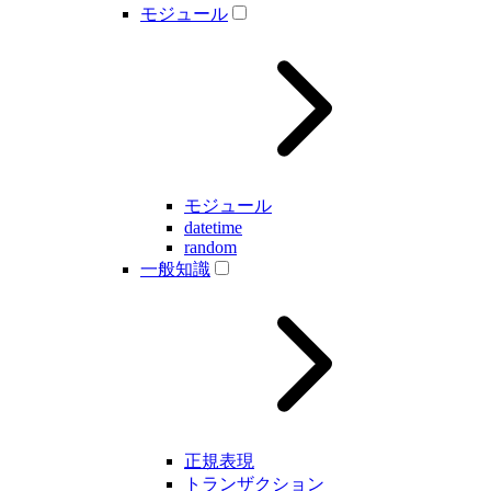
モジュール
モジュール
datetime
random
一般知識
正規表現
トランザクション