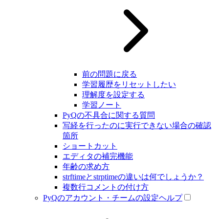
前の問題に戻る
学習履歴をリセットしたい
理解度を設定する
学習ノート
PyQの不具合に関する質問
写経を行ったのに実行できない場合の確認
箇所
ショートカット
エディタの補完機能
年齢の求め方
strftimeとstrptimeの違いは何でしょうか？
複数行コメントの付け方
PyQのアカウント・チームの設定ヘルプ