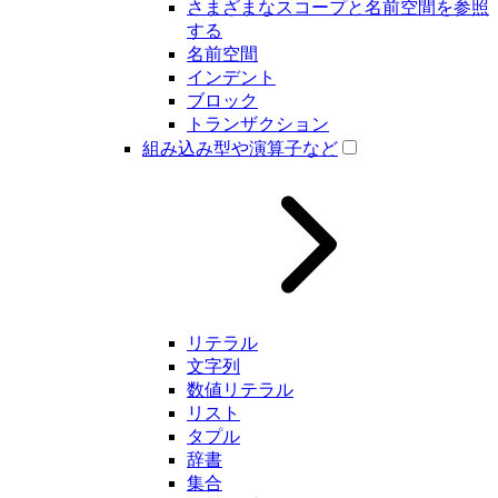
さまざまなスコープと名前空間を参照
する
名前空間
インデント
ブロック
トランザクション
組み込み型や演算子など
リテラル
文字列
数値リテラル
リスト
タプル
辞書
集合