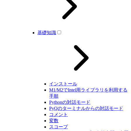
基礎知識
インストール
M1/M2でIntel用ライブラリを利用する
手順
Pythonの対話モード
PyQのターミナルからの対話モード
コメント
変数
スコープ