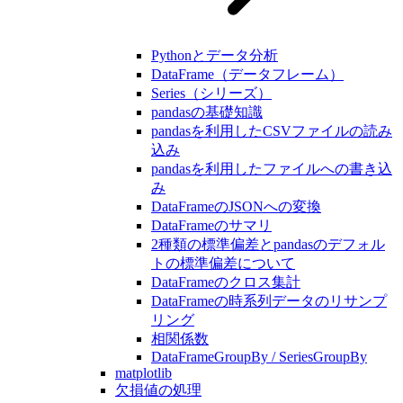
Pythonとデータ分析
DataFrame（データフレーム）
Series（シリーズ）
pandasの基礎知識
pandasを利用したCSVファイルの読み
込み
pandasを利用したファイルへの書き込
み
DataFrameのJSONへの変換
DataFrameのサマリ
2種類の標準偏差とpandasのデフォル
トの標準偏差について
DataFrameのクロス集計
DataFrameの時系列データのリサンプ
リング
相関係数
DataFrameGroupBy / SeriesGroupBy
matplotlib
欠損値の処理