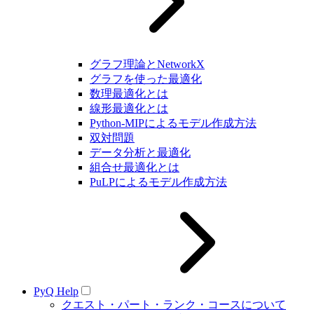
グラフ理論とNetworkX
グラフを使った最適化
数理最適化とは
線形最適化とは
Python-MIPによるモデル作成方法
双対問題
データ分析と最適化
組合せ最適化とは
PuLPによるモデル作成方法
PyQ Help
クエスト・パート・ランク・コースについて