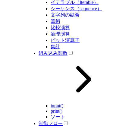
イテラブル（Iterable）
シーケンス（sequence）
文字列の結合
算術
比較演算
論理演算
ビット演算子
集計
組み込み関数
input()
print()
ソート
制御フロー