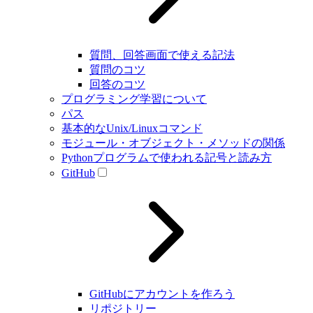
質問、回答画面で使える記法
質問のコツ
回答のコツ
プログラミング学習について
パス
基本的なUnix/Linuxコマンド
モジュール・オブジェクト・メソッドの関係
Pythonプログラムで使われる記号と読み方
GitHub
GitHubにアカウントを作ろう
リポジトリー