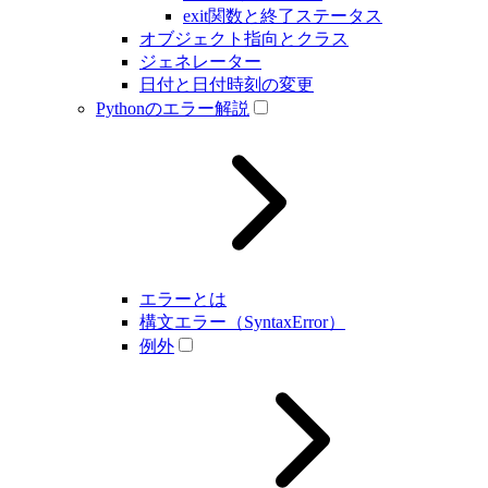
exit関数と終了ステータス
オブジェクト指向とクラス
ジェネレーター
日付と日付時刻の変更
Pythonのエラー解説
エラーとは
構文エラー（SyntaxError）
例外