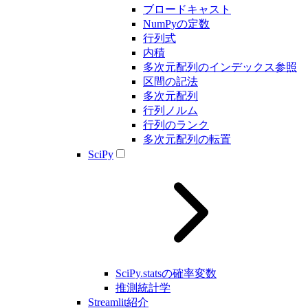
ブロードキャスト
NumPyの定数
行列式
内積
多次元配列のインデックス参照
区間の記法
多次元配列
行列ノルム
行列のランク
多次元配列の転置
SciPy
SciPy.statsの確率変数
推測統計学
Streamlit紹介