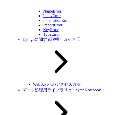
NameError
IndexError
IndentationError
ImportError
KeyError
TypeError
Djangoに関する説明とガイド
Web APIへのアクセス方法
データ処理用ライブラリとJupyter Notebook