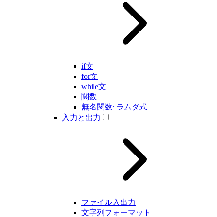
if文
for文
while文
関数
無名関数: ラムダ式
入力と出力
ファイル入出力
文字列フォーマット