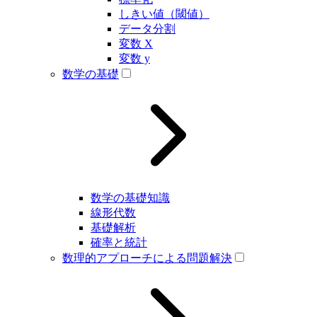
しきい値（閾値）
データ分割
変数 X
変数 y
数学の基礎
数学の基礎知識
線形代数
基礎解析
確率と統計
数理的アプローチによる問題解決