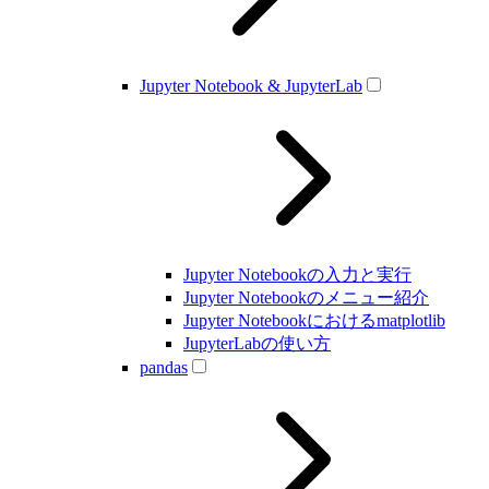
Jupyter Notebook & JupyterLab
Jupyter Notebookの入力と実行
Jupyter Notebookのメニュー紹介
Jupyter Notebookにおけるmatplotlib
JupyterLabの使い方
pandas