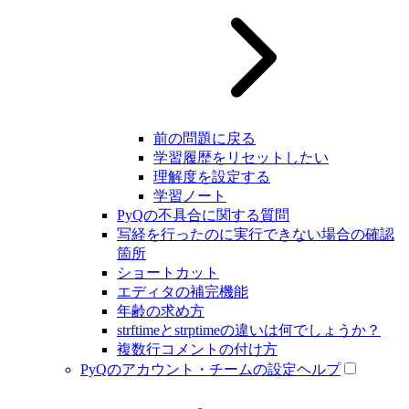
前の問題に戻る
学習履歴をリセットしたい
理解度を設定する
学習ノート
PyQの不具合に関する質問
写経を行ったのに実行できない場合の確認
箇所
ショートカット
エディタの補完機能
年齢の求め方
strftimeとstrptimeの違いは何でしょうか？
複数行コメントの付け方
PyQのアカウント・チームの設定ヘルプ