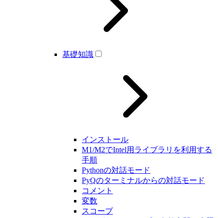
基礎知識
インストール
M1/M2でIntel用ライブラリを利用する
手順
Pythonの対話モード
PyQのターミナルからの対話モード
コメント
変数
スコープ