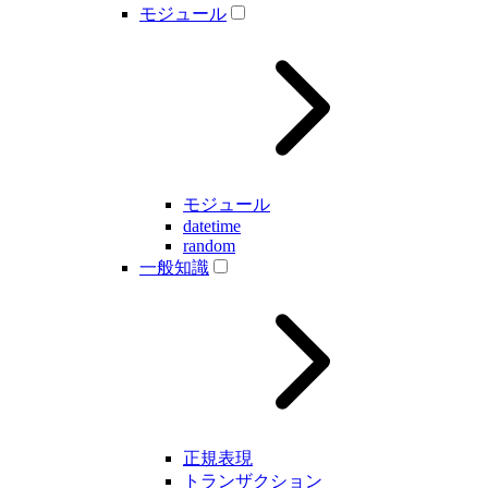
モジュール
モジュール
datetime
random
一般知識
正規表現
トランザクション