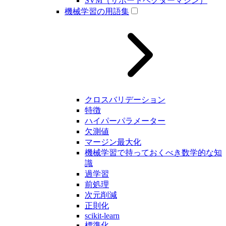
SVM（サポートベクターマシン）
機械学習の用語集
クロスバリデーション
特徴
ハイパーパラメーター
欠測値
マージン最大化
機械学習で持っておくべき数学的な知
識
過学習
前処理
次元削減
正則化
scikit-learn
標準化