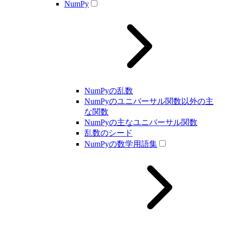
NumPy
NumPyの乱数
NumPyのユニバーサル関数以外の主
な関数
NumPyの主なユニバーサル関数
乱数のシード
NumPyの数学用語集