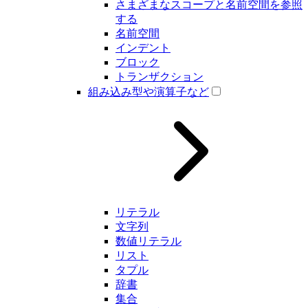
さまざまなスコープと名前空間を参照
する
名前空間
インデント
ブロック
トランザクション
組み込み型や演算子など
リテラル
文字列
数値リテラル
リスト
タプル
辞書
集合