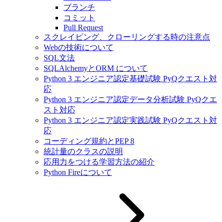
ブランチ
コミット
Pull Request
スクレイピング、クローリングする時の注意点
Webの技術について
SQL文法
SQLAlchemyとORM について
Python 3 エンジニア認定基礎試験 PyQクエスト対
応
Python 3 エンジニア認定データ分析試験 PyQクエ
スト対応
Python 3 エンジニア認定実践試験 PyQクエスト対
応
コーディング規約とPEP 8
統計量のクラスの説明
応用力をつける学習方法の紹介
Python Fireについて