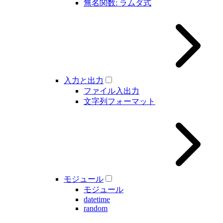
無名関数: ラムダ式
入力と出力
ファイル入出力
文字列フォーマット
モジュール
モジュール
datetime
random