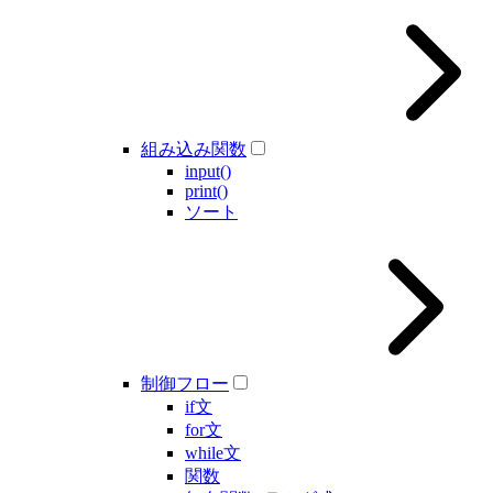
組み込み関数
input()
print()
ソート
制御フロー
if文
for文
while文
関数