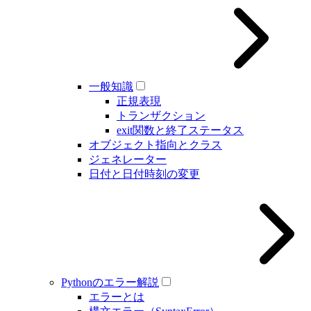
一般知識
正規表現
トランザクション
exit関数と終了ステータス
オブジェクト指向とクラス
ジェネレーター
日付と日付時刻の変更
Pythonのエラー解説
エラーとは