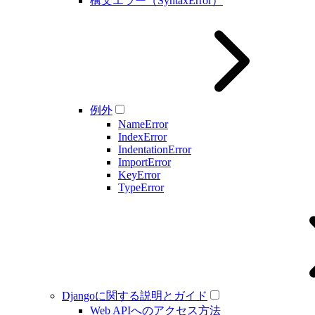
構文エラー（SyntaxError）
例外
NameError
IndexError
IndentationError
ImportError
KeyError
TypeError
Djangoに関する説明とガイド
Web APIへのアクセス方法