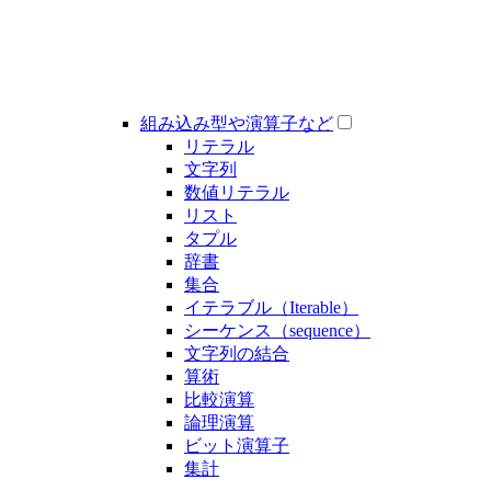
組み込み型や演算子など
リテラル
文字列
数値リテラル
リスト
タプル
辞書
集合
イテラブル（Iterable）
シーケンス（sequence）
文字列の結合
算術
比較演算
論理演算
ビット演算子
集計