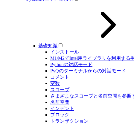
基礎知識
インストール
M1/M2でIntel用ライブラリを利用する
Pythonの対話モード
PyQのターミナルからの対話モード
コメント
変数
スコープ
さまざまなスコープと名前空間を参照
名前空間
インデント
ブロック
トランザクション