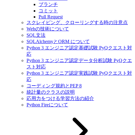
ブランチ
コミット
Pull Request
スクレイピング、クローリングする時の注意点
Webの技術について
SQL文法
SQLAlchemyとORM について
Python 3 エンジニア認定基礎試験 PyQクエスト対
応
Python 3 エンジニア認定データ分析試験 PyQクエ
スト対応
Python 3 エンジニア認定実践試験 PyQクエスト対
応
コーディング規約とPEP 8
統計量のクラスの説明
応用力をつける学習方法の紹介
Python Fireについて