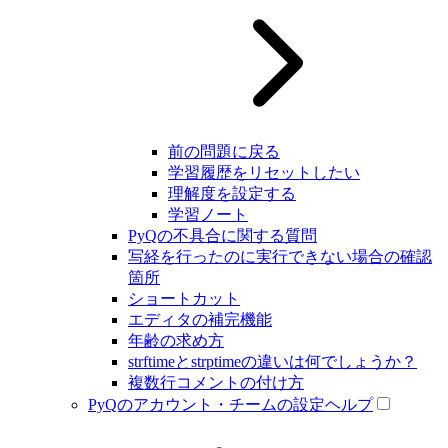
前の問題に戻る
学習履歴をリセットしたい
理解度を設定する
学習ノート
PyQの不具合に関する質問
写経を行ったのに実行できない場合の確認
箇所
ショートカット
エディタの補完機能
年齢の求め方
strftimeとstrptimeの違いは何でしょうか？
複数行コメントの付け方
PyQのアカウント・チームの設定ヘルプ