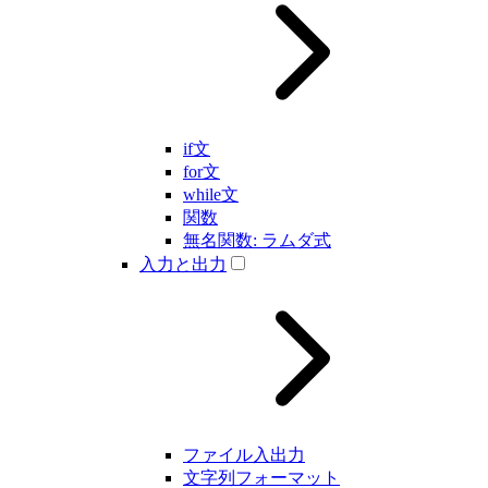
if文
for文
while文
関数
無名関数: ラムダ式
入力と出力
ファイル入出力
文字列フォーマット