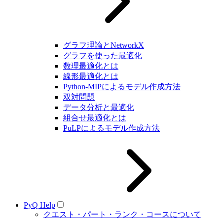
グラフ理論とNetworkX
グラフを使った最適化
数理最適化とは
線形最適化とは
Python-MIPによるモデル作成方法
双対問題
データ分析と最適化
組合せ最適化とは
PuLPによるモデル作成方法
PyQ Help
クエスト・パート・ランク・コースについて