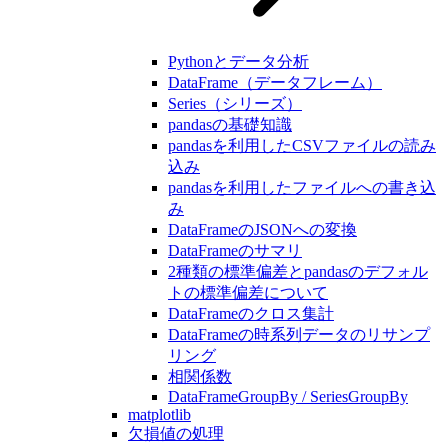
Pythonとデータ分析
DataFrame（データフレーム）
Series（シリーズ）
pandasの基礎知識
pandasを利用したCSVファイルの読み
込み
pandasを利用したファイルへの書き込
み
DataFrameのJSONへの変換
DataFrameのサマリ
2種類の標準偏差とpandasのデフォル
トの標準偏差について
DataFrameのクロス集計
DataFrameの時系列データのリサンプ
リング
相関係数
DataFrameGroupBy / SeriesGroupBy
matplotlib
欠損値の処理