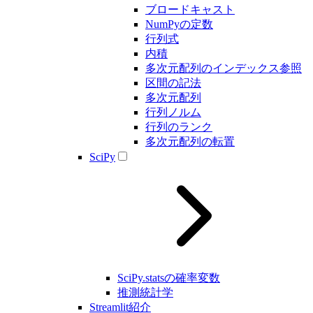
ブロードキャスト
NumPyの定数
行列式
内積
多次元配列のインデックス参照
区間の記法
多次元配列
行列ノルム
行列のランク
多次元配列の転置
SciPy
SciPy.statsの確率変数
推測統計学
Streamlit紹介