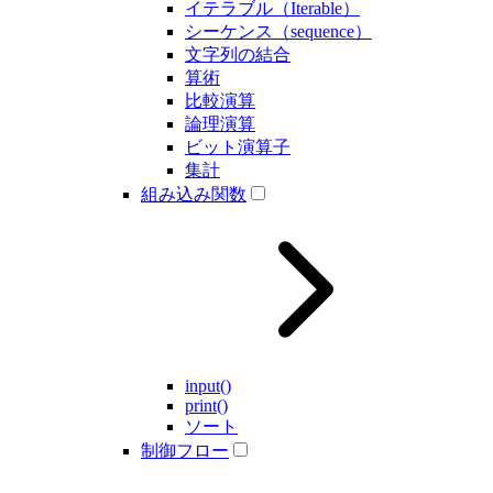
イテラブル（Iterable）
シーケンス（sequence）
文字列の結合
算術
比較演算
論理演算
ビット演算子
集計
組み込み関数
input()
print()
ソート
制御フロー