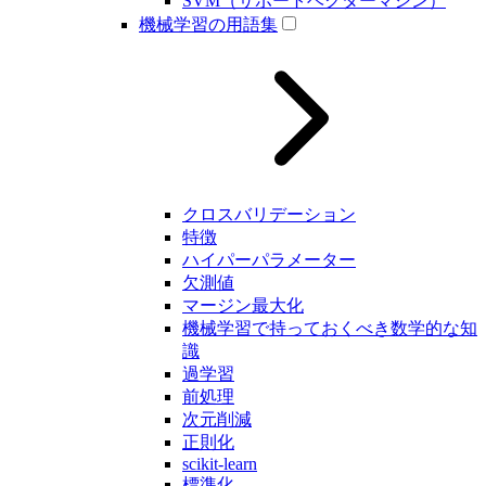
SVM（サポートベクターマシン）
機械学習の用語集
クロスバリデーション
特徴
ハイパーパラメーター
欠測値
マージン最大化
機械学習で持っておくべき数学的な知
識
過学習
前処理
次元削減
正則化
scikit-learn
標準化