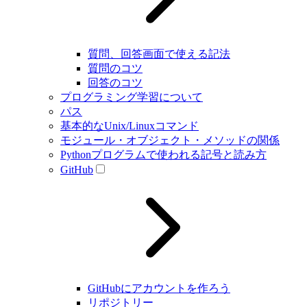
質問、回答画面で使える記法
質問のコツ
回答のコツ
プログラミング学習について
パス
基本的なUnix/Linuxコマンド
モジュール・オブジェクト・メソッドの関係
Pythonプログラムで使われる記号と読み方
GitHub
GitHubにアカウントを作ろう
リポジトリー