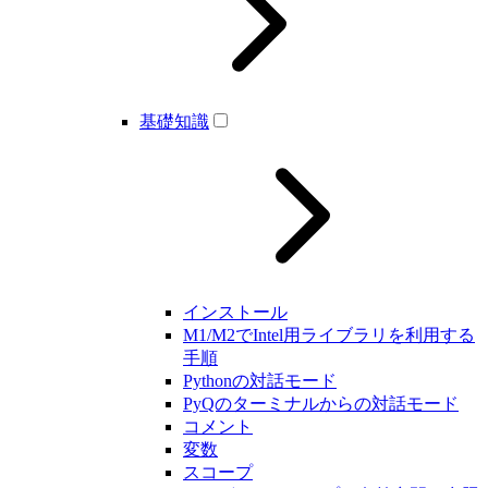
基礎知識
インストール
M1/M2でIntel用ライブラリを利用する
手順
Pythonの対話モード
PyQのターミナルからの対話モード
コメント
変数
スコープ