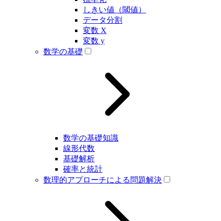
しきい値（閾値）
データ分割
変数 X
変数 y
数学の基礎
数学の基礎知識
線形代数
基礎解析
確率と統計
数理的アプローチによる問題解決