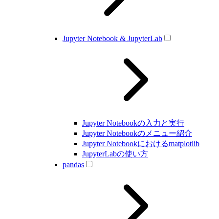
Jupyter Notebook & JupyterLab
Jupyter Notebookの入力と実行
Jupyter Notebookのメニュー紹介
Jupyter Notebookにおけるmatplotlib
JupyterLabの使い方
pandas