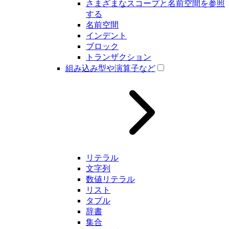
さまざまなスコープと名前空間を参照
する
名前空間
インデント
ブロック
トランザクション
組み込み型や演算子など
リテラル
文字列
数値リテラル
リスト
タプル
辞書
集合