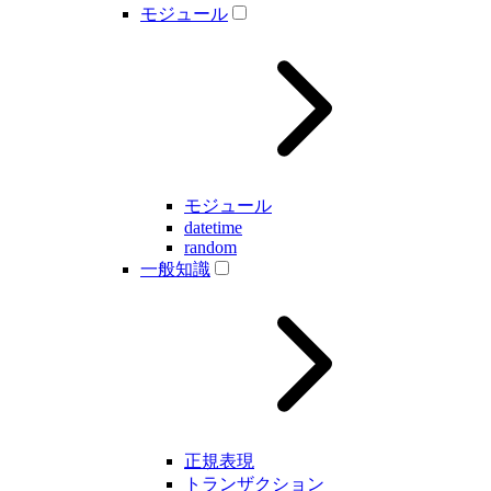
モジュール
モジュール
datetime
random
一般知識
正規表現
トランザクション