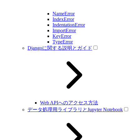
NameError
IndexError
IndentationError
ImportError
KeyError
TypeError
Djangoに関する説明とガイド
Web APIへのアクセス方法
データ処理用ライブラリとJupyter Notebook