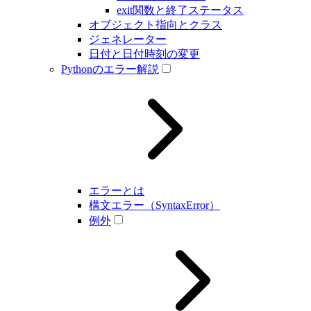
exit関数と終了ステータス
オブジェクト指向とクラス
ジェネレーター
日付と日付時刻の変更
Pythonのエラー解説
エラーとは
構文エラー（SyntaxError）
例外