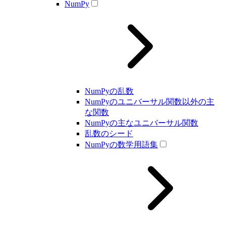
NumPy
NumPyの乱数
NumPyのユニバーサル関数以外の主
な関数
NumPyの主なユニバーサル関数
乱数のシード
NumPyの数学用語集