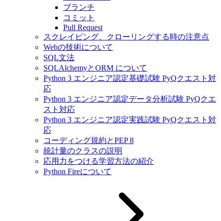
ブランチ
コミット
Pull Request
スクレイピング、クローリングする時の注意点
Webの技術について
SQL文法
SQLAlchemyとORM について
Python 3 エンジニア認定基礎試験 PyQクエスト対
応
Python 3 エンジニア認定データ分析試験 PyQクエ
スト対応
Python 3 エンジニア認定実践試験 PyQクエスト対
応
コーディング規約とPEP 8
統計量のクラスの説明
応用力をつける学習方法の紹介
Python Fireについて