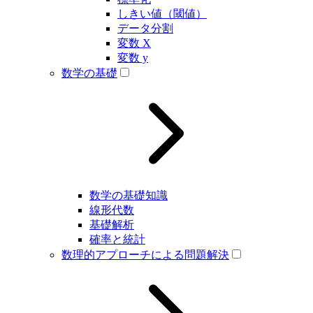
しきい値（閾値）
データ分割
変数 X
変数 y
数学の基礎
数学の基礎知識
線形代数
基礎解析
確率と統計
数理的アプローチによる問題解決