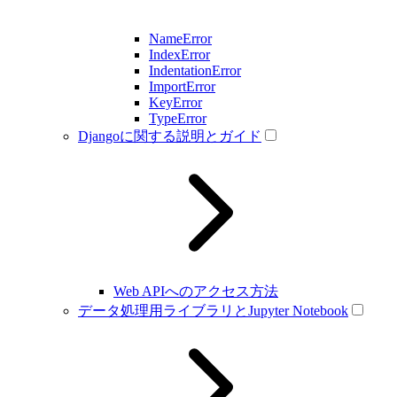
NameError
IndexError
IndentationError
ImportError
KeyError
TypeError
Djangoに関する説明とガイド
Web APIへのアクセス方法
データ処理用ライブラリとJupyter Notebook