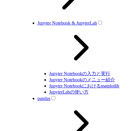
Jupyter Notebook & JupyterLab
Jupyter Notebookの入力と実行
Jupyter Notebookのメニュー紹介
Jupyter Notebookにおけるmatplotlib
JupyterLabの使い方
pandas