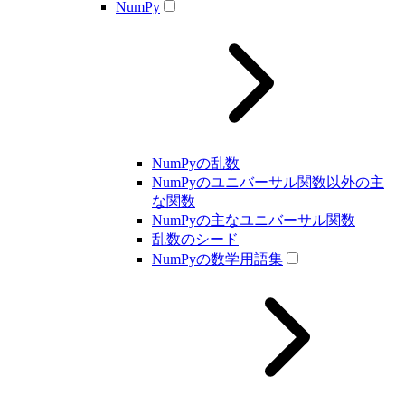
NumPy
NumPyの乱数
NumPyのユニバーサル関数以外の主
な関数
NumPyの主なユニバーサル関数
乱数のシード
NumPyの数学用語集