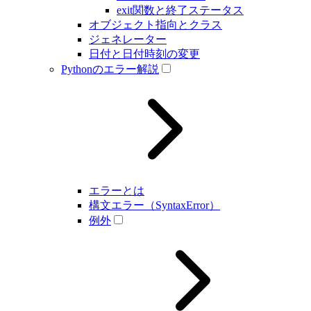
exit関数と終了ステータス
オブジェクト指向とクラス
ジェネレーター
日付と日付時刻の変更
Pythonのエラー解説
エラーとは
構文エラー（SyntaxError）
例外