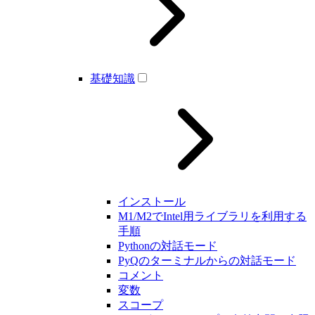
基礎知識
インストール
M1/M2でIntel用ライブラリを利用する
手順
Pythonの対話モード
PyQのターミナルからの対話モード
コメント
変数
スコープ