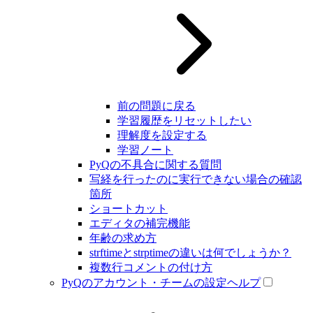
前の問題に戻る
学習履歴をリセットしたい
理解度を設定する
学習ノート
PyQの不具合に関する質問
写経を行ったのに実行できない場合の確認
箇所
ショートカット
エディタの補完機能
年齢の求め方
strftimeとstrptimeの違いは何でしょうか？
複数行コメントの付け方
PyQのアカウント・チームの設定ヘルプ