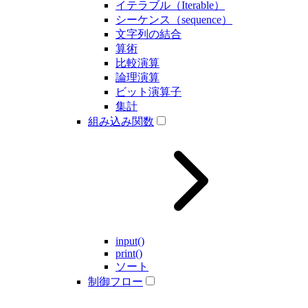
イテラブル（Iterable）
シーケンス（sequence）
文字列の結合
算術
比較演算
論理演算
ビット演算子
集計
組み込み関数
input()
print()
ソート
制御フロー