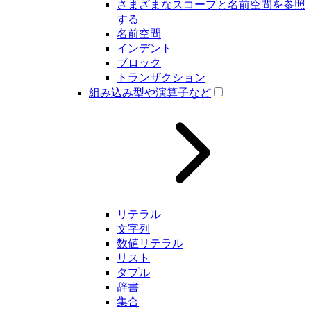
さまざまなスコープと名前空間を参照
する
名前空間
インデント
ブロック
トランザクション
組み込み型や演算子など
リテラル
文字列
数値リテラル
リスト
タプル
辞書
集合