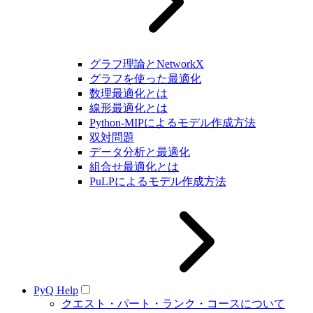
グラフ理論とNetworkX
グラフを使った最適化
数理最適化とは
線形最適化とは
Python-MIPによるモデル作成方法
双対問題
データ分析と最適化
組合せ最適化とは
PuLPによるモデル作成方法
PyQ Help
クエスト・パート・ランク・コースについて