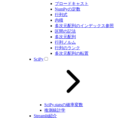
ブロードキャスト
NumPyの定数
行列式
内積
多次元配列のインデックス参照
区間の記法
多次元配列
行列ノルム
行列のランク
多次元配列の転置
SciPy
SciPy.statsの確率変数
推測統計学
Streamlit紹介