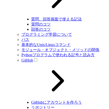
質問、回答画面で使える記法
質問のコツ
回答のコツ
プログラミング学習について
パス
基本的なUnix/Linuxコマンド
モジュール・オブジェクト・メソッドの関係
Pythonプログラムで使われる記号と読み方
GitHub
GitHubにアカウントを作ろう
リポジトリー