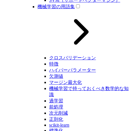
SVM（サポートベクターマシン）
機械学習の用語集
クロスバリデーション
特徴
ハイパーパラメーター
欠測値
マージン最大化
機械学習で持っておくべき数学的な知
識
過学習
前処理
次元削減
正則化
scikit-learn
標準化