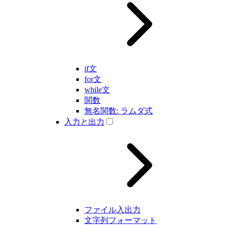
if文
for文
while文
関数
無名関数: ラムダ式
入力と出力
ファイル入出力
文字列フォーマット