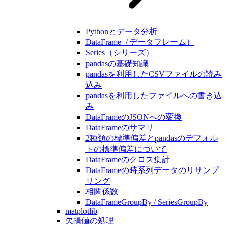
Pythonとデータ分析
DataFrame（データフレーム）
Series（シリーズ）
pandasの基礎知識
pandasを利用したCSVファイルの読み
込み
pandasを利用したファイルへの書き込
み
DataFrameのJSONへの変換
DataFrameのサマリ
2種類の標準偏差とpandasのデフォル
トの標準偏差について
DataFrameのクロス集計
DataFrameの時系列データのリサンプ
リング
相関係数
DataFrameGroupBy / SeriesGroupBy
matplotlib
欠損値の処理