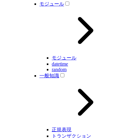
モジュール
モジュール
datetime
random
一般知識
正規表現
トランザクション