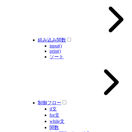
組み込み関数
input()
print()
ソート
制御フロー
if文
for文
while文
関数