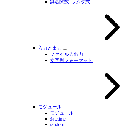
無名関数: ラムダ式
入力と出力
ファイル入出力
文字列フォーマット
モジュール
モジュール
datetime
random