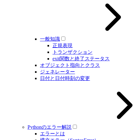
一般知識
正規表現
トランザクション
exit関数と終了ステータス
オブジェクト指向とクラス
ジェネレーター
日付と日付時刻の変更
Pythonのエラー解説
エラーとは