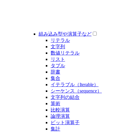
組み込み型や演算子など
リテラル
文字列
数値リテラル
リスト
タプル
辞書
集合
イテラブル（Iterable）
シーケンス（sequence）
文字列の結合
算術
比較演算
論理演算
ビット演算子
集計