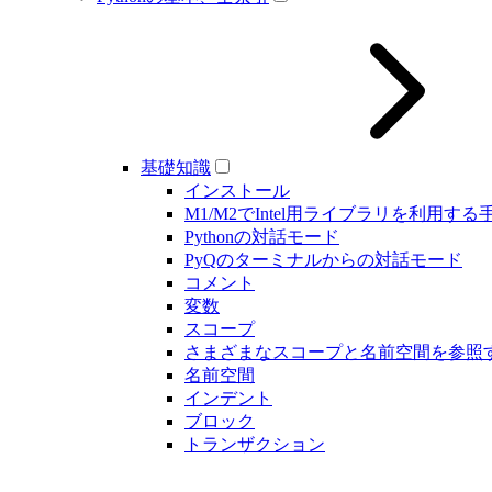
基礎知識
インストール
M1/M2でIntel用ライブラリを利用する
Pythonの対話モード
PyQのターミナルからの対話モード
コメント
変数
スコープ
さまざまなスコープと名前空間を参照
名前空間
インデント
ブロック
トランザクション