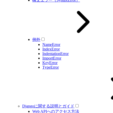
構文エラー（SyntaxError）
例外
NameError
IndexError
IndentationError
ImportError
KeyError
TypeError
Djangoに関する説明とガイド
Web APIへのアクセス方法