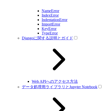
NameError
IndexError
IndentationError
ImportError
KeyError
TypeError
Djangoに関する説明とガイド
Web APIへのアクセス方法
データ処理用ライブラリとJupyter Notebook