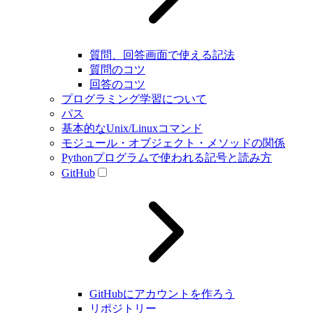
質問、回答画面で使える記法
質問のコツ
回答のコツ
プログラミング学習について
パス
基本的なUnix/Linuxコマンド
モジュール・オブジェクト・メソッドの関係
Pythonプログラムで使われる記号と読み方
GitHub
GitHubにアカウントを作ろう
リポジトリー