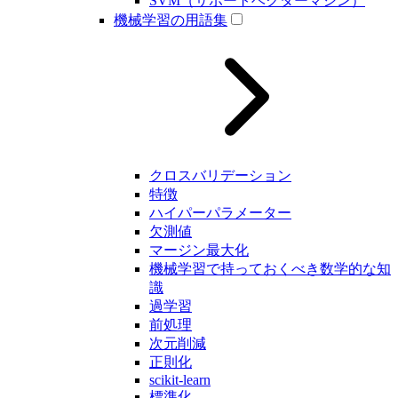
SVM（サポートベクターマシン）
機械学習の用語集
クロスバリデーション
特徴
ハイパーパラメーター
欠測値
マージン最大化
機械学習で持っておくべき数学的な知
識
過学習
前処理
次元削減
正則化
scikit-learn
標準化