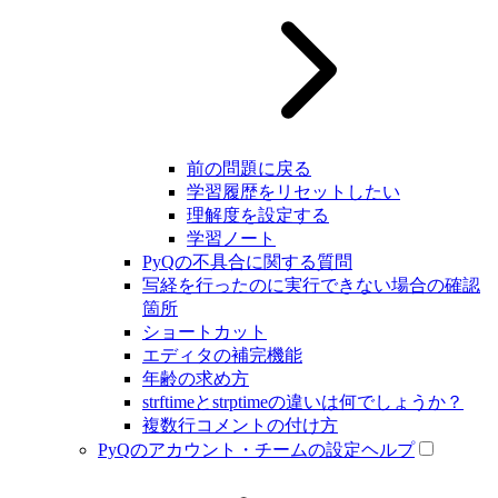
前の問題に戻る
学習履歴をリセットしたい
理解度を設定する
学習ノート
PyQの不具合に関する質問
写経を行ったのに実行できない場合の確認
箇所
ショートカット
エディタの補完機能
年齢の求め方
strftimeとstrptimeの違いは何でしょうか？
複数行コメントの付け方
PyQのアカウント・チームの設定ヘルプ