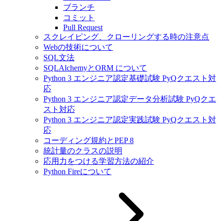
ブランチ
コミット
Pull Request
スクレイピング、クローリングする時の注意点
Webの技術について
SQL文法
SQLAlchemyとORM について
Python 3 エンジニア認定基礎試験 PyQクエスト対
応
Python 3 エンジニア認定データ分析試験 PyQクエ
スト対応
Python 3 エンジニア認定実践試験 PyQクエスト対
応
コーディング規約とPEP 8
統計量のクラスの説明
応用力をつける学習方法の紹介
Python Fireについて