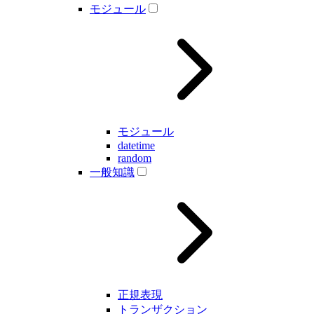
モジュール
モジュール
datetime
random
一般知識
正規表現
トランザクション