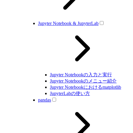
Jupyter Notebook & JupyterLab
Jupyter Notebookの入力と実行
Jupyter Notebookのメニュー紹介
Jupyter Notebookにおけるmatplotlib
JupyterLabの使い方
pandas