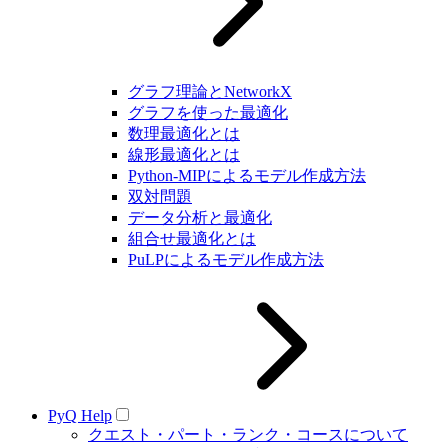
グラフ理論とNetworkX
グラフを使った最適化
数理最適化とは
線形最適化とは
Python-MIPによるモデル作成方法
双対問題
データ分析と最適化
組合せ最適化とは
PuLPによるモデル作成方法
PyQ Help
クエスト・パート・ランク・コースについて