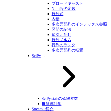
ブロードキャスト
NumPyの定数
行列式
内積
多次元配列のインデックス参照
区間の記法
多次元配列
行列ノルム
行列のランク
多次元配列の転置
SciPy
SciPy.statsの確率変数
推測統計学
Streamlit紹介