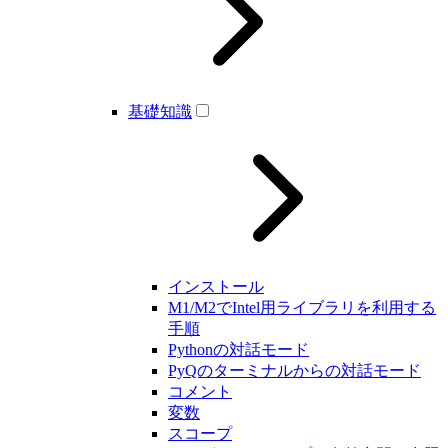
基礎知識
インストール
M1/M2でIntel用ライブラリを利用する
手順
Pythonの対話モード
PyQのターミナルからの対話モード
コメント
変数
スコープ