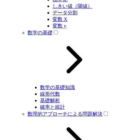
しきい値（閾値）
データ分割
変数 X
変数 y
数学の基礎
数学の基礎知識
線形代数
基礎解析
確率と統計
数理的アプローチによる問題解決