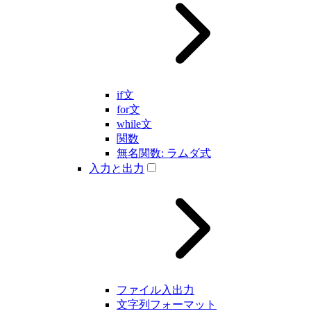
if文
for文
while文
関数
無名関数: ラムダ式
入力と出力
ファイル入出力
文字列フォーマット