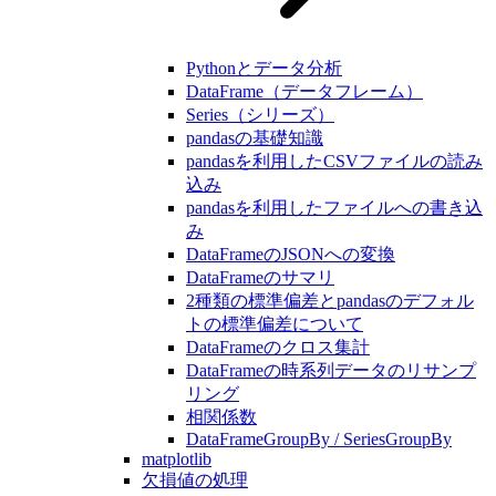
Pythonとデータ分析
DataFrame（データフレーム）
Series（シリーズ）
pandasの基礎知識
pandasを利用したCSVファイルの読み
込み
pandasを利用したファイルへの書き込
み
DataFrameのJSONへの変換
DataFrameのサマリ
2種類の標準偏差とpandasのデフォル
トの標準偏差について
DataFrameのクロス集計
DataFrameの時系列データのリサンプ
リング
相関係数
DataFrameGroupBy / SeriesGroupBy
matplotlib
欠損値の処理