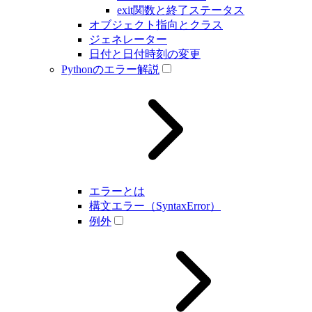
exit関数と終了ステータス
オブジェクト指向とクラス
ジェネレーター
日付と日付時刻の変更
Pythonのエラー解説
エラーとは
構文エラー（SyntaxError）
例外