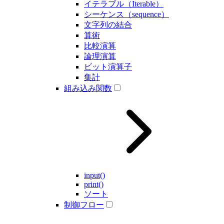
イテラブル（Iterable）
シーケンス（sequence）
文字列の結合
算術
比較演算
論理演算
ビット演算子
集計
組み込み関数
input()
print()
ソート
制御フロー