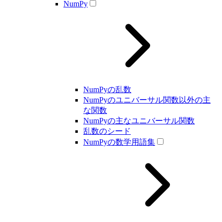
NumPy
NumPyの乱数
NumPyのユニバーサル関数以外の主
な関数
NumPyの主なユニバーサル関数
乱数のシード
NumPyの数学用語集