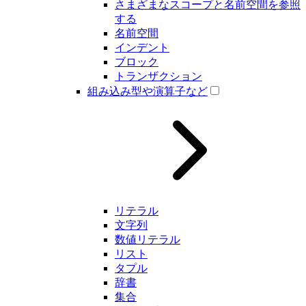
さまざまなスコープと名前空間を参照
する
名前空間
インデント
ブロック
トランザクション
組み込み型や演算子など
リテラル
文字列
数値リテラル
リスト
タプル
辞書
集合