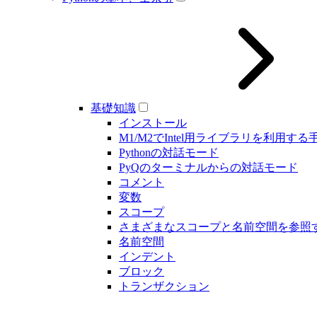
基礎知識
インストール
M1/M2でIntel用ライブラリを利用する
Pythonの対話モード
PyQのターミナルからの対話モード
コメント
変数
スコープ
さまざまなスコープと名前空間を参照
名前空間
インデント
ブロック
トランザクション