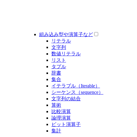
組み込み型や演算子など
リテラル
文字列
数値リテラル
リスト
タプル
辞書
集合
イテラブル（Iterable）
シーケンス（sequence）
文字列の結合
算術
比較演算
論理演算
ビット演算子
集計