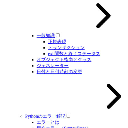
一般知識
正規表現
トランザクション
exit関数と終了ステータス
オブジェクト指向とクラス
ジェネレーター
日付と日付時刻の変更
Pythonのエラー解説
エラーとは