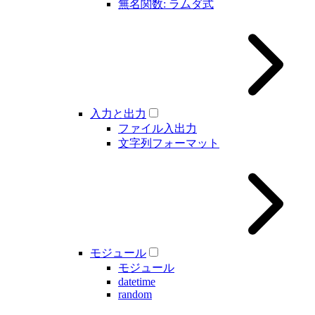
無名関数: ラムダ式
入力と出力
ファイル入出力
文字列フォーマット
モジュール
モジュール
datetime
random