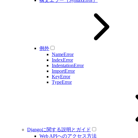
構文エラー（SyntaxError）
例外
NameError
IndexError
IndentationError
ImportError
KeyError
TypeError
Djangoに関する説明とガイド
Web APIへのアクセス方法