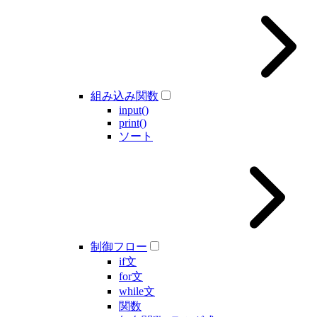
組み込み関数
input()
print()
ソート
制御フロー
if文
for文
while文
関数