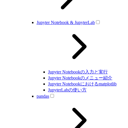
Jupyter Notebook & JupyterLab
Jupyter Notebookの入力と実行
Jupyter Notebookのメニュー紹介
Jupyter Notebookにおけるmatplotlib
JupyterLabの使い方
pandas