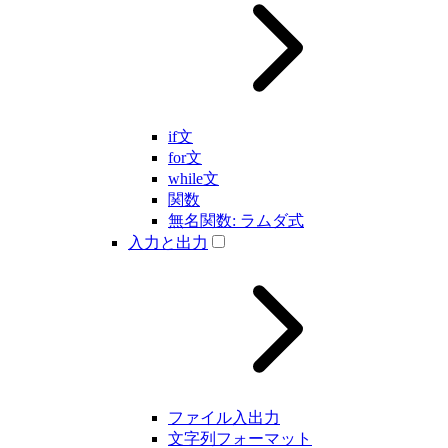
if文
for文
while文
関数
無名関数: ラムダ式
入力と出力
ファイル入出力
文字列フォーマット