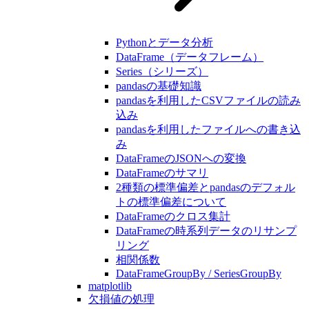
Pythonとデータ分析
DataFrame（データフレーム）
Series（シリーズ）
pandasの基礎知識
pandasを利用したCSVファイルの読み
込み
pandasを利用したファイルへの書き込
み
DataFrameのJSONへの変換
DataFrameのサマリ
2種類の標準偏差とpandasのデフォル
トの標準偏差について
DataFrameのクロス集計
DataFrameの時系列データのリサンプ
リング
相関係数
DataFrameGroupBy / SeriesGroupBy
matplotlib
欠損値の処理