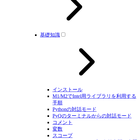
基礎知識
インストール
M1/M2でIntel用ライブラリを利用する
手順
Pythonの対話モード
PyQのターミナルからの対話モード
コメント
変数
スコープ