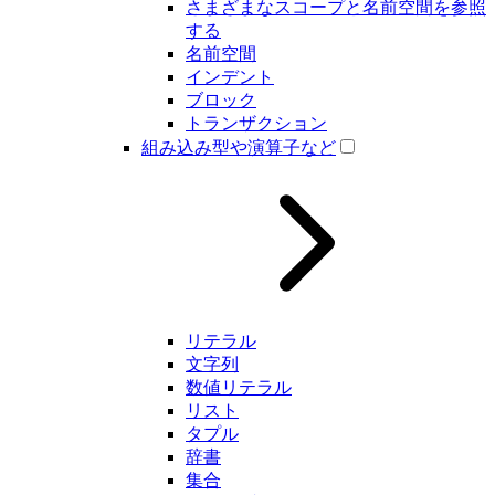
さまざまなスコープと名前空間を参照
する
名前空間
インデント
ブロック
トランザクション
組み込み型や演算子など
リテラル
文字列
数値リテラル
リスト
タプル
辞書
集合