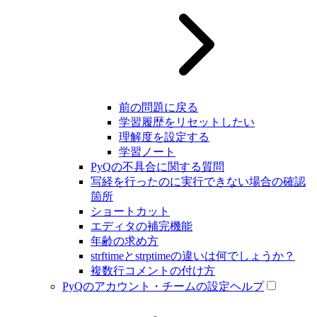
前の問題に戻る
学習履歴をリセットしたい
理解度を設定する
学習ノート
PyQの不具合に関する質問
写経を行ったのに実行できない場合の確認
箇所
ショートカット
エディタの補完機能
年齢の求め方
strftimeとstrptimeの違いは何でしょうか？
複数行コメントの付け方
PyQのアカウント・チームの設定ヘルプ