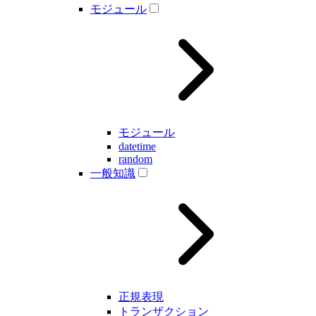
モジュール
モジュール
datetime
random
一般知識
正規表現
トランザクション