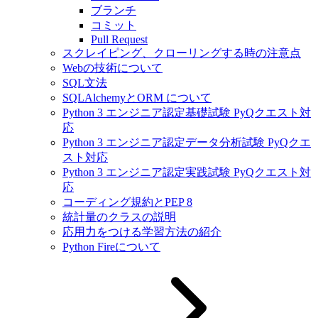
ブランチ
コミット
Pull Request
スクレイピング、クローリングする時の注意点
Webの技術について
SQL文法
SQLAlchemyとORM について
Python 3 エンジニア認定基礎試験 PyQクエスト対
応
Python 3 エンジニア認定データ分析試験 PyQクエ
スト対応
Python 3 エンジニア認定実践試験 PyQクエスト対
応
コーディング規約とPEP 8
統計量のクラスの説明
応用力をつける学習方法の紹介
Python Fireについて