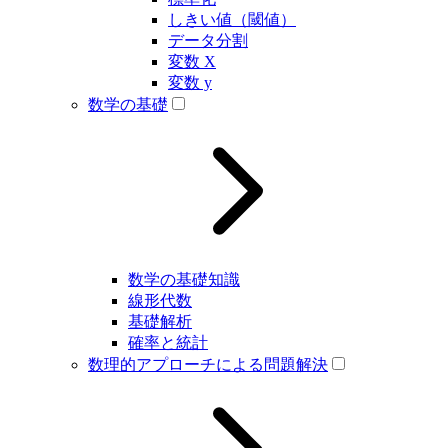
しきい値（閾値）
データ分割
変数 X
変数 y
数学の基礎
数学の基礎知識
線形代数
基礎解析
確率と統計
数理的アプローチによる問題解決