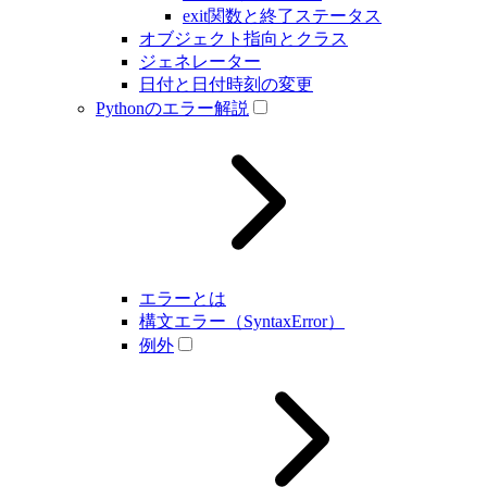
exit関数と終了ステータス
オブジェクト指向とクラス
ジェネレーター
日付と日付時刻の変更
Pythonのエラー解説
エラーとは
構文エラー（SyntaxError）
例外