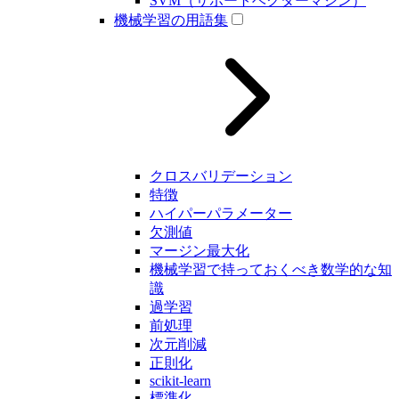
SVM（サポートベクターマシン）
機械学習の用語集
クロスバリデーション
特徴
ハイパーパラメーター
欠測値
マージン最大化
機械学習で持っておくべき数学的な知
識
過学習
前処理
次元削減
正則化
scikit-learn
標準化