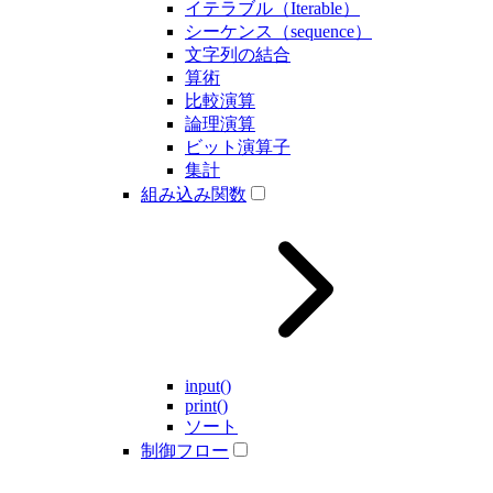
イテラブル（Iterable）
シーケンス（sequence）
文字列の結合
算術
比較演算
論理演算
ビット演算子
集計
組み込み関数
input()
print()
ソート
制御フロー