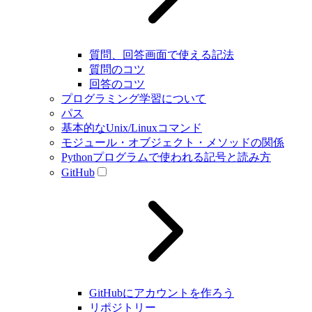
質問、回答画面で使える記法
質問のコツ
回答のコツ
プログラミング学習について
パス
基本的なUnix/Linuxコマンド
モジュール・オブジェクト・メソッドの関係
Pythonプログラムで使われる記号と読み方
GitHub
GitHubにアカウントを作ろう
リポジトリー