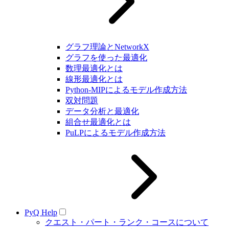
グラフ理論とNetworkX
グラフを使った最適化
数理最適化とは
線形最適化とは
Python-MIPによるモデル作成方法
双対問題
データ分析と最適化
組合せ最適化とは
PuLPによるモデル作成方法
PyQ Help
クエスト・パート・ランク・コースについて