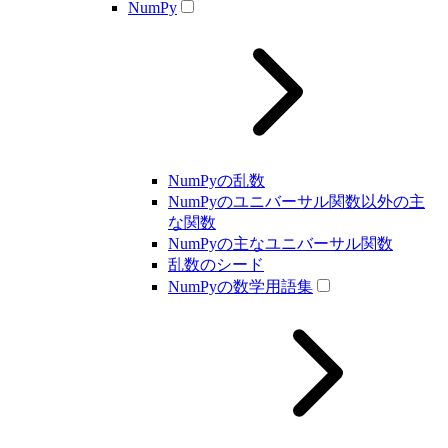
NumPy
NumPyの乱数
NumPyのユニバーサル関数以外の主
な関数
NumPyの主なユニバーサル関数
乱数のシード
NumPyの数学用語集