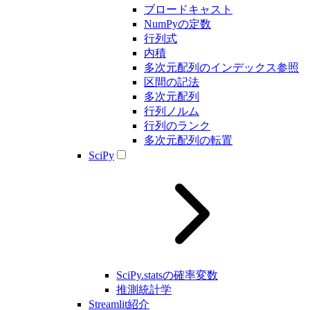
ブロードキャスト
NumPyの定数
行列式
内積
多次元配列のインデックス参照
区間の記法
多次元配列
行列ノルム
行列のランク
多次元配列の転置
SciPy
SciPy.statsの確率変数
推測統計学
Streamlit紹介