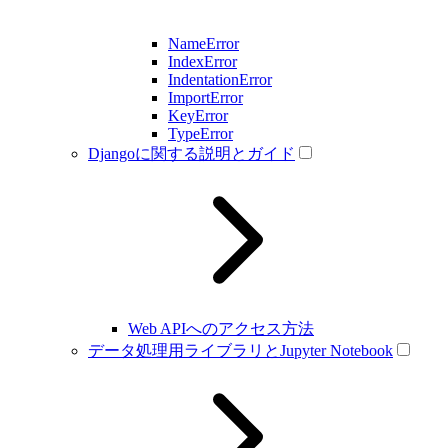
NameError
IndexError
IndentationError
ImportError
KeyError
TypeError
Djangoに関する説明とガイド
Web APIへのアクセス方法
データ処理用ライブラリとJupyter Notebook