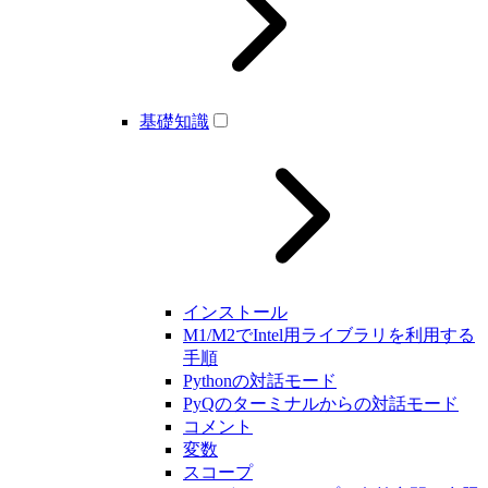
基礎知識
インストール
M1/M2でIntel用ライブラリを利用する
手順
Pythonの対話モード
PyQのターミナルからの対話モード
コメント
変数
スコープ