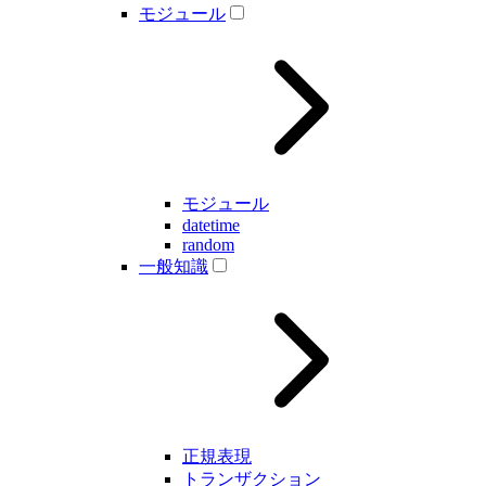
モジュール
モジュール
datetime
random
一般知識
正規表現
トランザクション