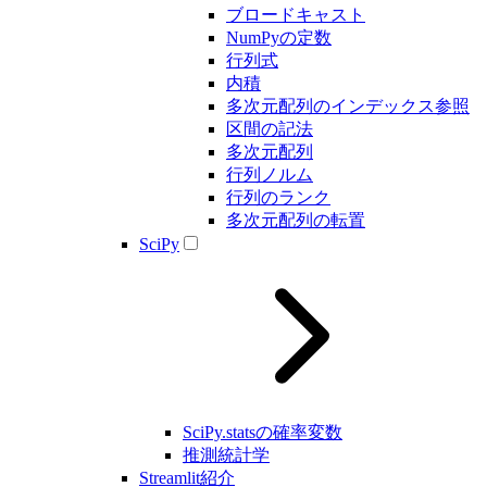
ブロードキャスト
NumPyの定数
行列式
内積
多次元配列のインデックス参照
区間の記法
多次元配列
行列ノルム
行列のランク
多次元配列の転置
SciPy
SciPy.statsの確率変数
推測統計学
Streamlit紹介