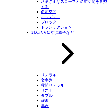
さまざまなスコープと名前空間を参照
する
名前空間
インデント
ブロック
トランザクション
組み込み型や演算子など
リテラル
文字列
数値リテラル
リスト
タプル
辞書
集合