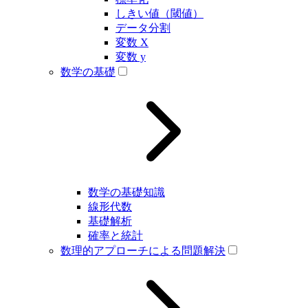
しきい値（閾値）
データ分割
変数 X
変数 y
数学の基礎
数学の基礎知識
線形代数
基礎解析
確率と統計
数理的アプローチによる問題解決