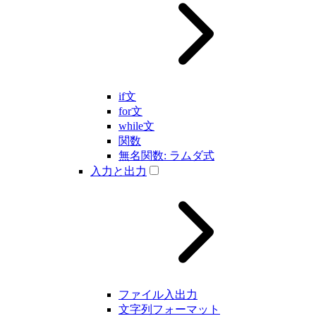
if文
for文
while文
関数
無名関数: ラムダ式
入力と出力
ファイル入出力
文字列フォーマット