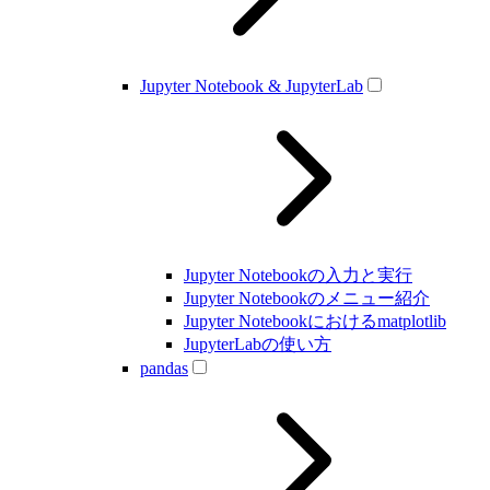
Jupyter Notebook & JupyterLab
Jupyter Notebookの入力と実行
Jupyter Notebookのメニュー紹介
Jupyter Notebookにおけるmatplotlib
JupyterLabの使い方
pandas