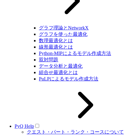
グラフ理論とNetworkX
グラフを使った最適化
数理最適化とは
線形最適化とは
Python-MIPによるモデル作成方法
双対問題
データ分析と最適化
組合せ最適化とは
PuLPによるモデル作成方法
PyQ Help
クエスト・パート・ランク・コースについて