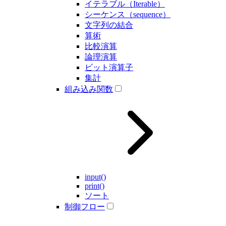
イテラブル（Iterable）
シーケンス（sequence）
文字列の結合
算術
比較演算
論理演算
ビット演算子
集計
組み込み関数
input()
print()
ソート
制御フロー