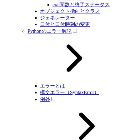
exit関数と終了ステータス
オブジェクト指向とクラス
ジェネレーター
日付と日付時刻の変更
Pythonのエラー解説
エラーとは
構文エラー（SyntaxError）
例外