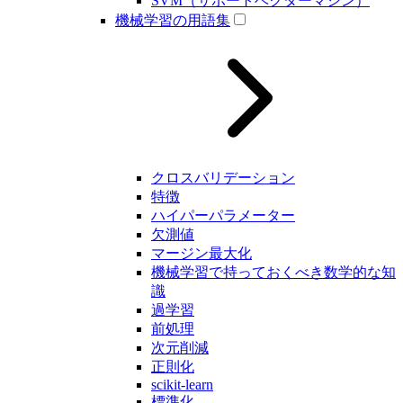
SVM（サポートベクターマシン）
機械学習の用語集
クロスバリデーション
特徴
ハイパーパラメーター
欠測値
マージン最大化
機械学習で持っておくべき数学的な知
識
過学習
前処理
次元削減
正則化
scikit-learn
標準化