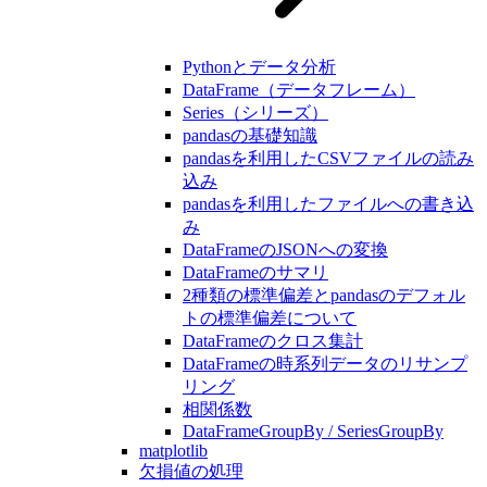
Pythonとデータ分析
DataFrame（データフレーム）
Series（シリーズ）
pandasの基礎知識
pandasを利用したCSVファイルの読み
込み
pandasを利用したファイルへの書き込
み
DataFrameのJSONへの変換
DataFrameのサマリ
2種類の標準偏差とpandasのデフォル
トの標準偏差について
DataFrameのクロス集計
DataFrameの時系列データのリサンプ
リング
相関係数
DataFrameGroupBy / SeriesGroupBy
matplotlib
欠損値の処理