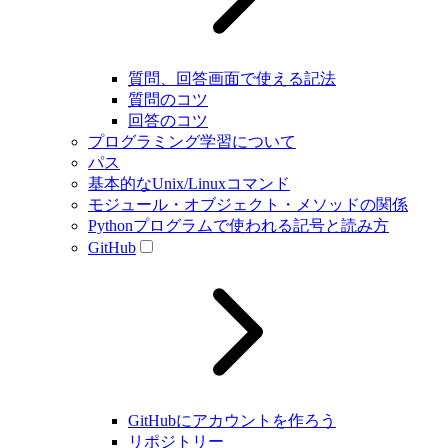
質問、回答画面で使える記法
質問のコツ
回答のコツ
プログラミング学習について
パス
基本的なUnix/Linuxコマンド
モジュール・オブジェクト・メソッドの関係
Pythonプログラムで使われる記号と読み方
GitHub
GitHubにアカウントを作ろう
リポジトリー