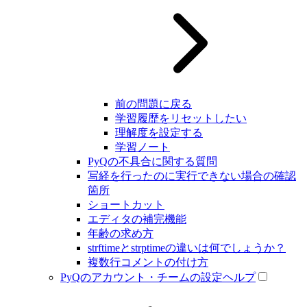
前の問題に戻る
学習履歴をリセットしたい
理解度を設定する
学習ノート
PyQの不具合に関する質問
写経を行ったのに実行できない場合の確認
箇所
ショートカット
エディタの補完機能
年齢の求め方
strftimeとstrptimeの違いは何でしょうか？
複数行コメントの付け方
PyQのアカウント・チームの設定ヘルプ