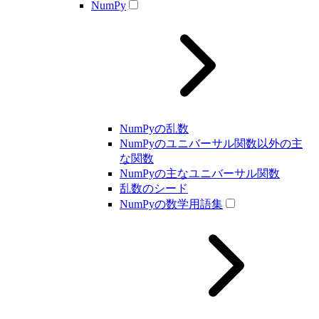
NumPy
NumPyの乱数
NumPyのユニバーサル関数以外の主
な関数
NumPyの主なユニバーサル関数
乱数のシード
NumPyの数学用語集