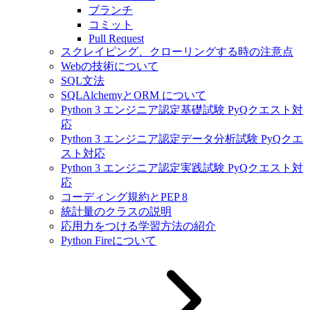
ブランチ
コミット
Pull Request
スクレイピング、クローリングする時の注意点
Webの技術について
SQL文法
SQLAlchemyとORM について
Python 3 エンジニア認定基礎試験 PyQクエスト対
応
Python 3 エンジニア認定データ分析試験 PyQクエ
スト対応
Python 3 エンジニア認定実践試験 PyQクエスト対
応
コーディング規約とPEP 8
統計量のクラスの説明
応用力をつける学習方法の紹介
Python Fireについて