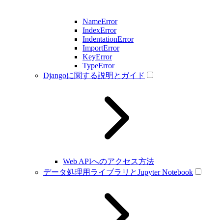
NameError
IndexError
IndentationError
ImportError
KeyError
TypeError
Djangoに関する説明とガイド
Web APIへのアクセス方法
データ処理用ライブラリとJupyter Notebook