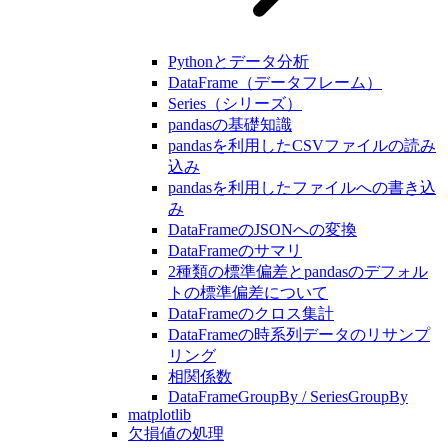
Pythonとデータ分析
DataFrame（データフレーム）
Series（シリーズ）
pandasの基礎知識
pandasを利用したCSVファイルの読み
込み
pandasを利用したファイルへの書き込
み
DataFrameのJSONへの変換
DataFrameのサマリ
2種類の標準偏差とpandasのデフォル
トの標準偏差について
DataFrameのクロス集計
DataFrameの時系列データのリサンプ
リング
相関係数
DataFrameGroupBy / SeriesGroupBy
matplotlib
欠損値の処理