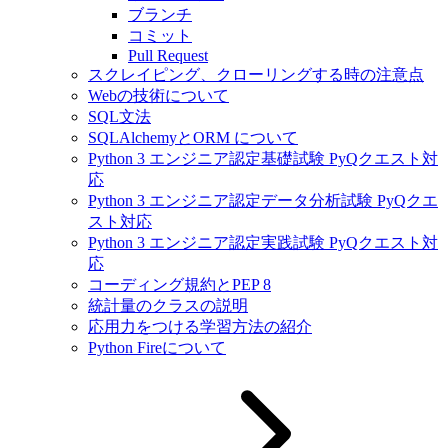
ブランチ
コミット
Pull Request
スクレイピング、クローリングする時の注意点
Webの技術について
SQL文法
SQLAlchemyとORM について
Python 3 エンジニア認定基礎試験 PyQクエスト対
応
Python 3 エンジニア認定データ分析試験 PyQクエ
スト対応
Python 3 エンジニア認定実践試験 PyQクエスト対
応
コーディング規約とPEP 8
統計量のクラスの説明
応用力をつける学習方法の紹介
Python Fireについて