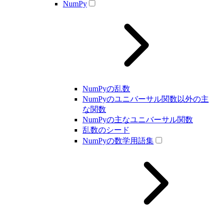
NumPy
NumPyの乱数
NumPyのユニバーサル関数以外の主
な関数
NumPyの主なユニバーサル関数
乱数のシード
NumPyの数学用語集