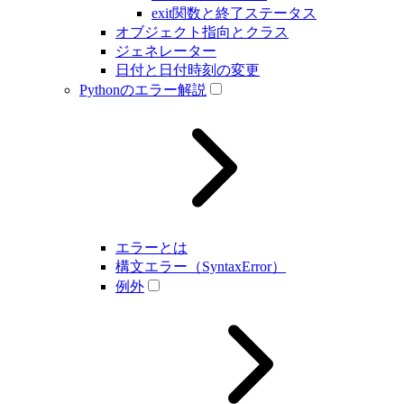
exit関数と終了ステータス
オブジェクト指向とクラス
ジェネレーター
日付と日付時刻の変更
Pythonのエラー解説
エラーとは
構文エラー（SyntaxError）
例外