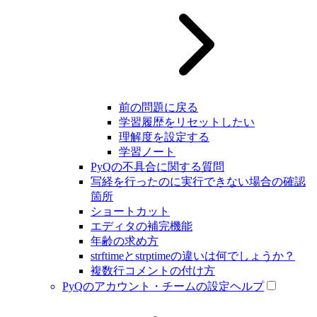
前の問題に戻る
学習履歴をリセットしたい
理解度を設定する
学習ノート
PyQの不具合に関する質問
写経を行ったのに実行できない場合の確認
箇所
ショートカット
エディタの補完機能
年齢の求め方
strftimeとstrptimeの違いは何でしょうか？
複数行コメントの付け方
PyQのアカウント・チームの設定ヘルプ