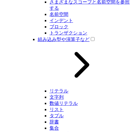
さまざまなスコープと名前空間を参照
する
名前空間
インデント
ブロック
トランザクション
組み込み型や演算子など
リテラル
文字列
数値リテラル
リスト
タプル
辞書
集合