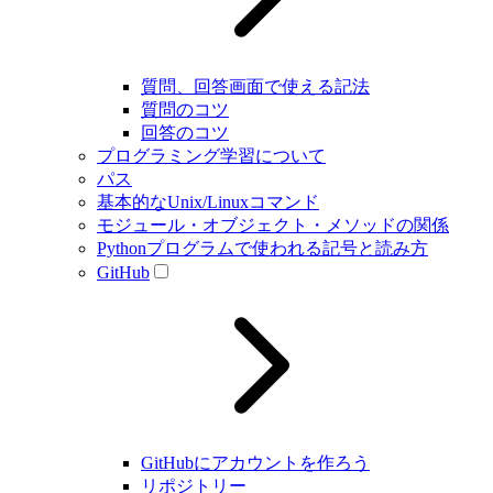
質問、回答画面で使える記法
質問のコツ
回答のコツ
プログラミング学習について
パス
基本的なUnix/Linuxコマンド
モジュール・オブジェクト・メソッドの関係
Pythonプログラムで使われる記号と読み方
GitHub
GitHubにアカウントを作ろう
リポジトリー