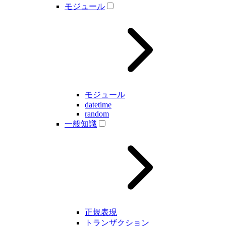
モジュール
モジュール
datetime
random
一般知識
正規表現
トランザクション