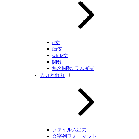
if文
for文
while文
関数
無名関数: ラムダ式
入力と出力
ファイル入出力
文字列フォーマット