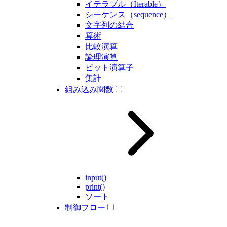
イテラブル（Iterable）
シーケンス（sequence）
文字列の結合
算術
比較演算
論理演算
ビット演算子
集計
組み込み関数
input()
print()
ソート
制御フロー