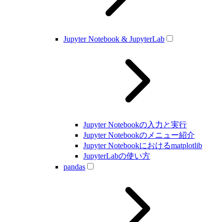
Jupyter Notebook & JupyterLab
Jupyter Notebookの入力と実行
Jupyter Notebookのメニュー紹介
Jupyter Notebookにおけるmatplotlib
JupyterLabの使い方
pandas