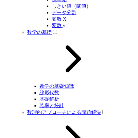
しきい値（閾値）
データ分割
変数 X
変数 y
数学の基礎
数学の基礎知識
線形代数
基礎解析
確率と統計
数理的アプローチによる問題解決