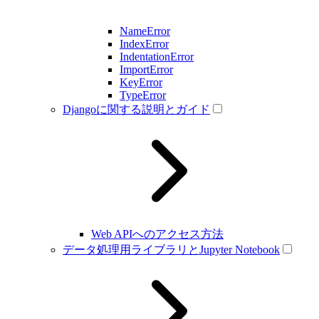
NameError
IndexError
IndentationError
ImportError
KeyError
TypeError
Djangoに関する説明とガイド
Web APIへのアクセス方法
データ処理用ライブラリとJupyter Notebook