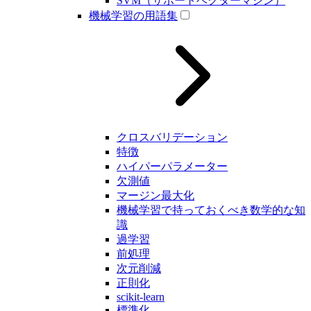
SVM（サポートベクターマシン）
機械学習の用語集
クロスバリデーション
特徴
ハイパーパラメーター
欠測値
マージン最大化
機械学習で持っておくべき数学的な知
識
過学習
前処理
次元削減
正則化
scikit-learn
標準化