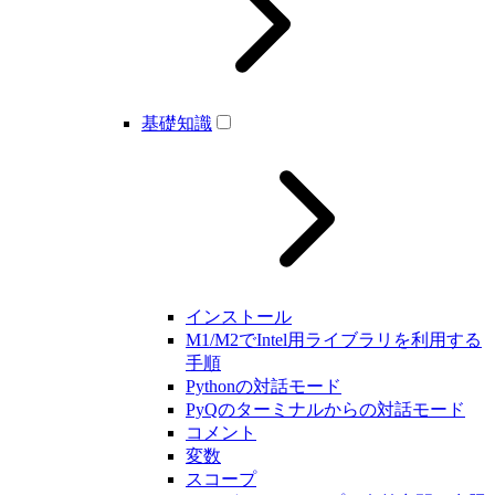
基礎知識
インストール
M1/M2でIntel用ライブラリを利用する
手順
Pythonの対話モード
PyQのターミナルからの対話モード
コメント
変数
スコープ