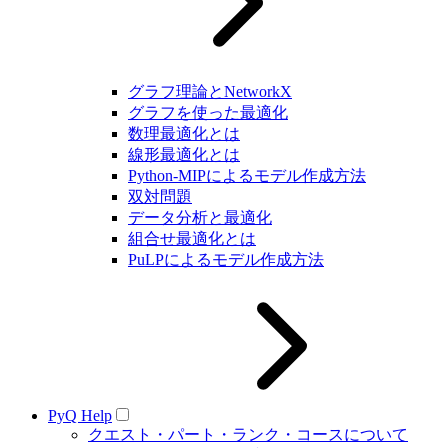
グラフ理論とNetworkX
グラフを使った最適化
数理最適化とは
線形最適化とは
Python-MIPによるモデル作成方法
双対問題
データ分析と最適化
組合せ最適化とは
PuLPによるモデル作成方法
PyQ Help
クエスト・パート・ランク・コースについて