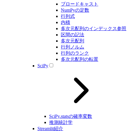
ブロードキャスト
NumPyの定数
行列式
内積
多次元配列のインデックス参照
区間の記法
多次元配列
行列ノルム
行列のランク
多次元配列の転置
SciPy
SciPy.statsの確率変数
推測統計学
Streamlit紹介