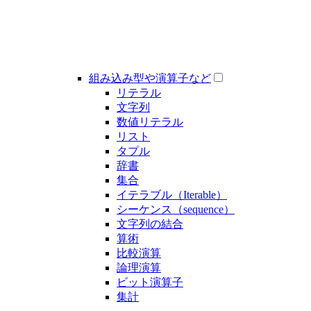
組み込み型や演算子など
リテラル
文字列
数値リテラル
リスト
タプル
辞書
集合
イテラブル（Iterable）
シーケンス（sequence）
文字列の結合
算術
比較演算
論理演算
ビット演算子
集計