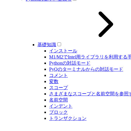
基礎知識
インストール
M1/M2でIntel用ライブラリを利用する
Pythonの対話モード
PyQのターミナルからの対話モード
コメント
変数
スコープ
さまざまなスコープと名前空間を参照
名前空間
インデント
ブロック
トランザクション