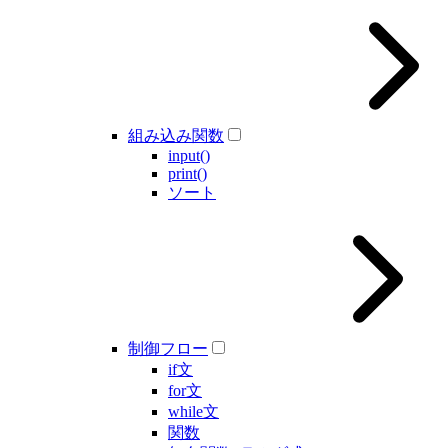
組み込み関数
input()
print()
ソート
制御フロー
if文
for文
while文
関数