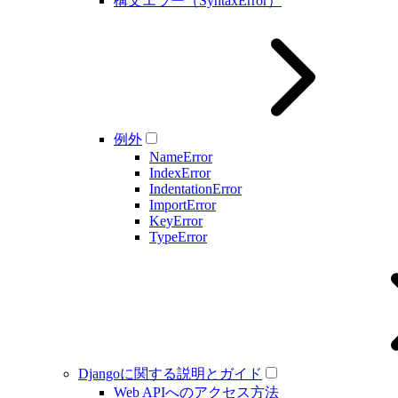
構文エラー（SyntaxError）
例外
NameError
IndexError
IndentationError
ImportError
KeyError
TypeError
Djangoに関する説明とガイド
Web APIへのアクセス方法