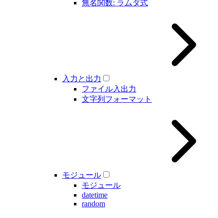
無名関数: ラムダ式
入力と出力
ファイル入出力
文字列フォーマット
モジュール
モジュール
datetime
random