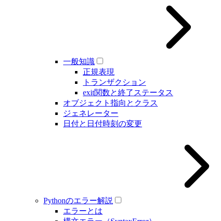
一般知識
正規表現
トランザクション
exit関数と終了ステータス
オブジェクト指向とクラス
ジェネレーター
日付と日付時刻の変更
Pythonのエラー解説
エラーとは