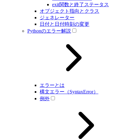
exit関数と終了ステータス
オブジェクト指向とクラス
ジェネレーター
日付と日付時刻の変更
Pythonのエラー解説
エラーとは
構文エラー（SyntaxError）
例外