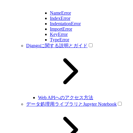
NameError
IndexError
IndentationError
ImportError
KeyError
TypeError
Djangoに関する説明とガイド
Web APIへのアクセス方法
データ処理用ライブラリとJupyter Notebook