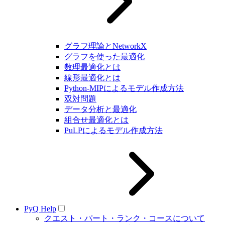
グラフ理論とNetworkX
グラフを使った最適化
数理最適化とは
線形最適化とは
Python-MIPによるモデル作成方法
双対問題
データ分析と最適化
組合せ最適化とは
PuLPによるモデル作成方法
PyQ Help
クエスト・パート・ランク・コースについて