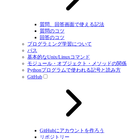
質問、回答画面で使える記法
質問のコツ
回答のコツ
プログラミング学習について
パス
基本的なUnix/Linuxコマンド
モジュール・オブジェクト・メソッドの関係
Pythonプログラムで使われる記号と読み方
GitHub
GitHubにアカウントを作ろう
リポジトリー