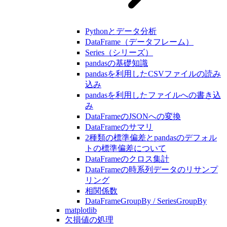
Pythonとデータ分析
DataFrame（データフレーム）
Series（シリーズ）
pandasの基礎知識
pandasを利用したCSVファイルの読み
込み
pandasを利用したファイルへの書き込
み
DataFrameのJSONへの変換
DataFrameのサマリ
2種類の標準偏差とpandasのデフォル
トの標準偏差について
DataFrameのクロス集計
DataFrameの時系列データのリサンプ
リング
相関係数
DataFrameGroupBy / SeriesGroupBy
matplotlib
欠損値の処理