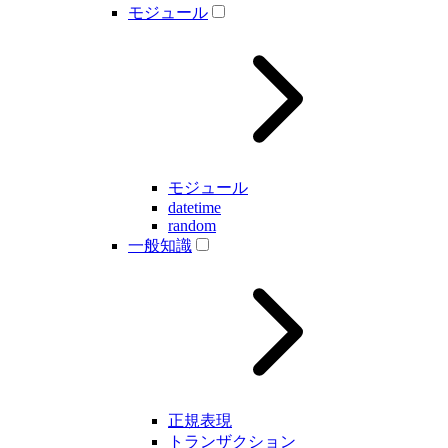
モジュール
モジュール
datetime
random
一般知識
正規表現
トランザクション