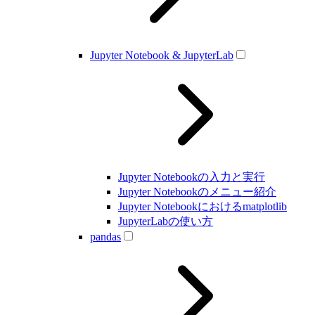
Jupyter Notebook & JupyterLab
Jupyter Notebookの入力と実行
Jupyter Notebookのメニュー紹介
Jupyter Notebookにおけるmatplotlib
JupyterLabの使い方
pandas