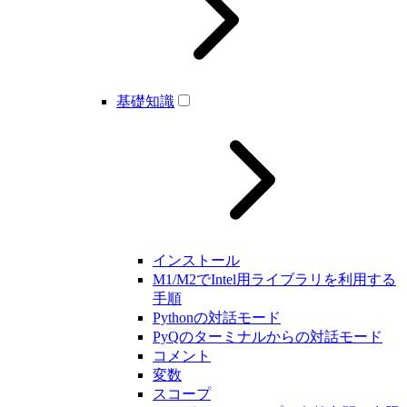
基礎知識
インストール
M1/M2でIntel用ライブラリを利用する
手順
Pythonの対話モード
PyQのターミナルからの対話モード
コメント
変数
スコープ