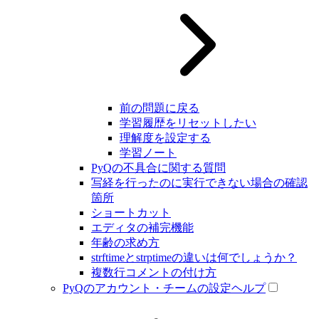
前の問題に戻る
学習履歴をリセットしたい
理解度を設定する
学習ノート
PyQの不具合に関する質問
写経を行ったのに実行できない場合の確認
箇所
ショートカット
エディタの補完機能
年齢の求め方
strftimeとstrptimeの違いは何でしょうか？
複数行コメントの付け方
PyQのアカウント・チームの設定ヘルプ