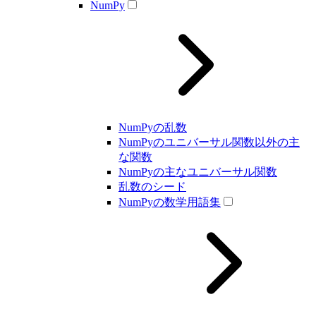
NumPy
NumPyの乱数
NumPyのユニバーサル関数以外の主
な関数
NumPyの主なユニバーサル関数
乱数のシード
NumPyの数学用語集