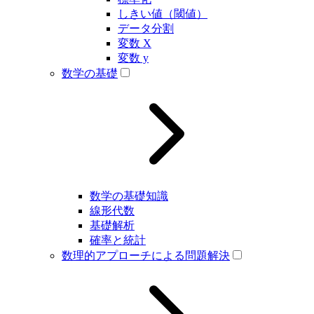
しきい値（閾値）
データ分割
変数 X
変数 y
数学の基礎
数学の基礎知識
線形代数
基礎解析
確率と統計
数理的アプローチによる問題解決