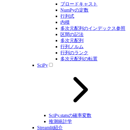
ブロードキャスト
NumPyの定数
行列式
内積
多次元配列のインデックス参照
区間の記法
多次元配列
行列ノルム
行列のランク
多次元配列の転置
SciPy
SciPy.statsの確率変数
推測統計学
Streamlit紹介