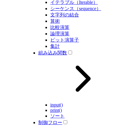
イテラブル（Iterable）
シーケンス（sequence）
文字列の結合
算術
比較演算
論理演算
ビット演算子
集計
組み込み関数
input()
print()
ソート
制御フロー