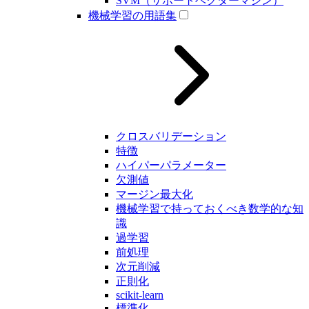
SVM（サポートベクターマシン）
機械学習の用語集
クロスバリデーション
特徴
ハイパーパラメーター
欠測値
マージン最大化
機械学習で持っておくべき数学的な知
識
過学習
前処理
次元削減
正則化
scikit-learn
標準化