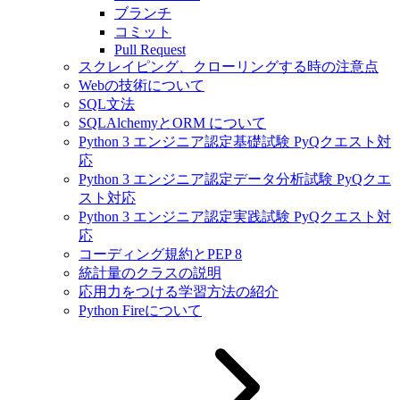
ブランチ
コミット
Pull Request
スクレイピング、クローリングする時の注意点
Webの技術について
SQL文法
SQLAlchemyとORM について
Python 3 エンジニア認定基礎試験 PyQクエスト対
応
Python 3 エンジニア認定データ分析試験 PyQクエ
スト対応
Python 3 エンジニア認定実践試験 PyQクエスト対
応
コーディング規約とPEP 8
統計量のクラスの説明
応用力をつける学習方法の紹介
Python Fireについて