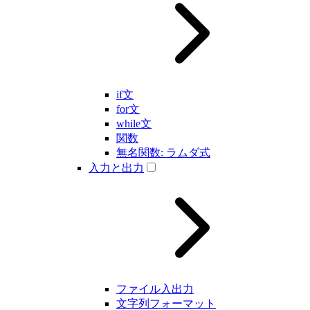
if文
for文
while文
関数
無名関数: ラムダ式
入力と出力
ファイル入出力
文字列フォーマット