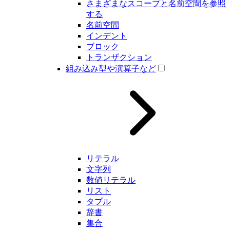
さまざまなスコープと名前空間を参照
する
名前空間
インデント
ブロック
トランザクション
組み込み型や演算子など
リテラル
文字列
数値リテラル
リスト
タプル
辞書
集合