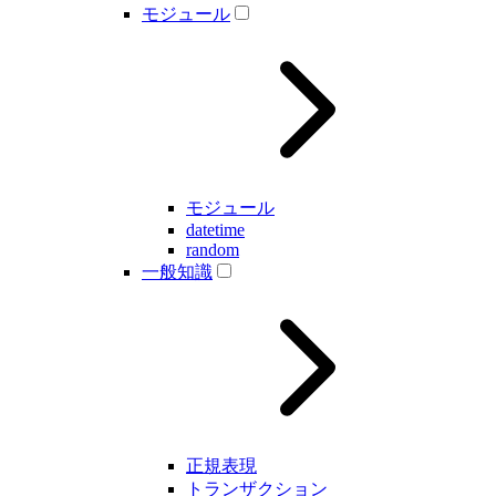
モジュール
モジュール
datetime
random
一般知識
正規表現
トランザクション