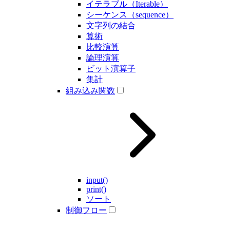
イテラブル（Iterable）
シーケンス（sequence）
文字列の結合
算術
比較演算
論理演算
ビット演算子
集計
組み込み関数
input()
print()
ソート
制御フロー