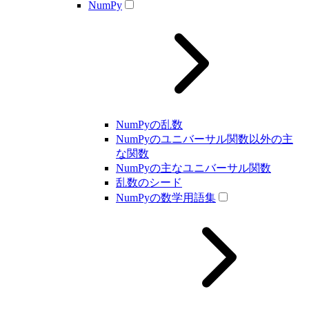
NumPy
NumPyの乱数
NumPyのユニバーサル関数以外の主
な関数
NumPyの主なユニバーサル関数
乱数のシード
NumPyの数学用語集