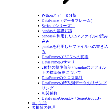
Pythonとデータ分析
DataFrame（データフレーム）
Series（シリーズ）
pandasの基礎知識
pandasを利用したCSVファイルの読み
込み
pandasを利用したファイルへの書き込
み
DataFrameのJSONへの変換
DataFrameのサマリ
2種類の標準偏差とpandasのデフォル
トの標準偏差について
DataFrameのクロス集計
DataFrameの時系列データのリサンプ
リング
相関係数
DataFrameGroupBy / SeriesGroupBy
matplotlib
欠損値の処理