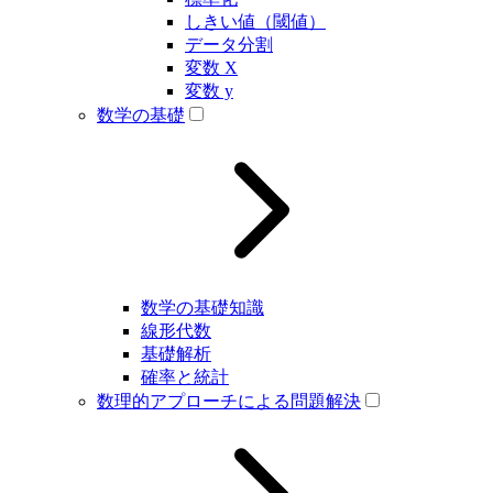
しきい値（閾値）
データ分割
変数 X
変数 y
数学の基礎
数学の基礎知識
線形代数
基礎解析
確率と統計
数理的アプローチによる問題解決