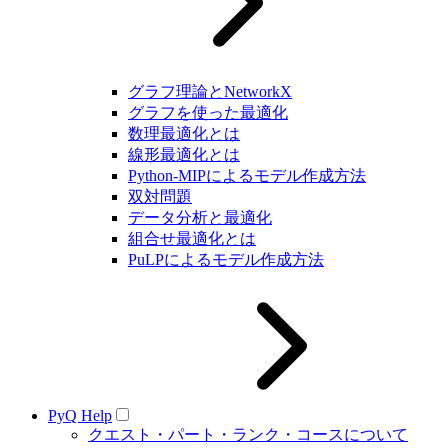
グラフ理論とNetworkX
グラフを使った最適化
数理最適化とは
線形最適化とは
Python-MIPによるモデル作成方法
双対問題
データ分析と最適化
組合せ最適化とは
PuLPによるモデル作成方法
PyQ Help
クエスト・パート・ランク・コースについて