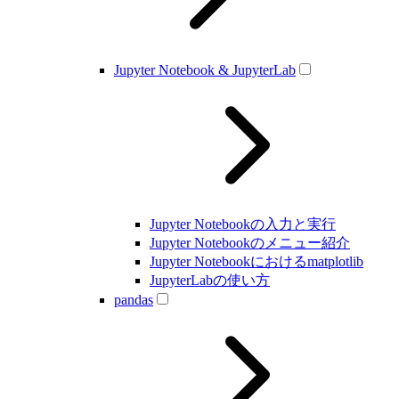
Jupyter Notebook & JupyterLab
Jupyter Notebookの入力と実行
Jupyter Notebookのメニュー紹介
Jupyter Notebookにおけるmatplotlib
JupyterLabの使い方
pandas