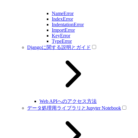
NameError
IndexError
IndentationError
ImportError
KeyError
TypeError
Djangoに関する説明とガイド
Web APIへのアクセス方法
データ処理用ライブラリとJupyter Notebook