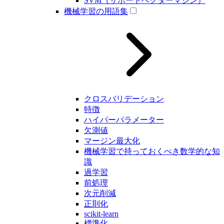
SVM（サポートベクターマシン）
機械学習の用語集
クロスバリデーション
特徴
ハイパーパラメーター
欠測値
マージン最大化
機械学習で持っておくべき数学的な知
識
過学習
前処理
次元削減
正則化
scikit-learn
標準化