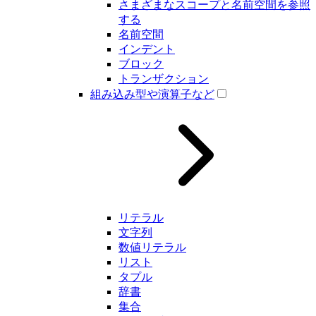
さまざまなスコープと名前空間を参照
する
名前空間
インデント
ブロック
トランザクション
組み込み型や演算子など
リテラル
文字列
数値リテラル
リスト
タプル
辞書
集合