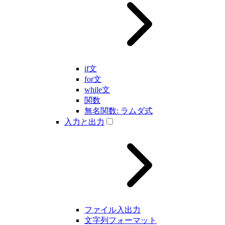
if文
for文
while文
関数
無名関数: ラムダ式
入力と出力
ファイル入出力
文字列フォーマット