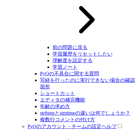
前の問題に戻る
学習履歴をリセットしたい
理解度を設定する
学習ノート
PyQの不具合に関する質問
写経を行ったのに実行できない場合の確認
箇所
ショートカット
エディタの補完機能
年齢の求め方
strftimeとstrptimeの違いは何でしょうか？
複数行コメントの付け方
PyQのアカウント・チームの設定ヘルプ