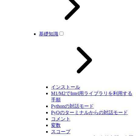
基礎知識
インストール
M1/M2でIntel用ライブラリを利用する
手順
Pythonの対話モード
PyQのターミナルからの対話モード
コメント
変数
スコープ