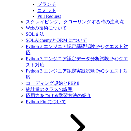
ブランチ
コミット
Pull Request
スクレイピング、クローリングする時の注意点
Webの技術について
SQL文法
SQLAlchemyとORM について
Python 3 エンジニア認定基礎試験 PyQクエスト対
応
Python 3 エンジニア認定データ分析試験 PyQクエ
スト対応
Python 3 エンジニア認定実践試験 PyQクエスト対
応
コーディング規約とPEP 8
統計量のクラスの説明
応用力をつける学習方法の紹介
Python Fireについて