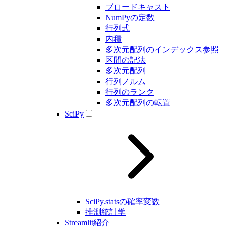
ブロードキャスト
NumPyの定数
行列式
内積
多次元配列のインデックス参照
区間の記法
多次元配列
行列ノルム
行列のランク
多次元配列の転置
SciPy
SciPy.statsの確率変数
推測統計学
Streamlit紹介