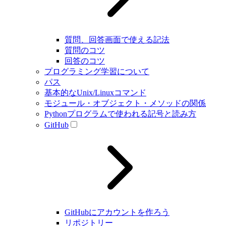
質問、回答画面で使える記法
質問のコツ
回答のコツ
プログラミング学習について
パス
基本的なUnix/Linuxコマンド
モジュール・オブジェクト・メソッドの関係
Pythonプログラムで使われる記号と読み方
GitHub
GitHubにアカウントを作ろう
リポジトリー