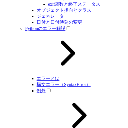
exit関数と終了ステータス
オブジェクト指向とクラス
ジェネレーター
日付と日付時刻の変更
Pythonのエラー解説
エラーとは
構文エラー（SyntaxError）
例外