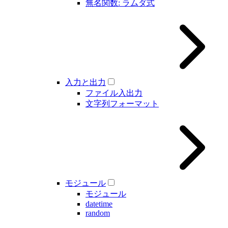
無名関数: ラムダ式
入力と出力
ファイル入出力
文字列フォーマット
モジュール
モジュール
datetime
random