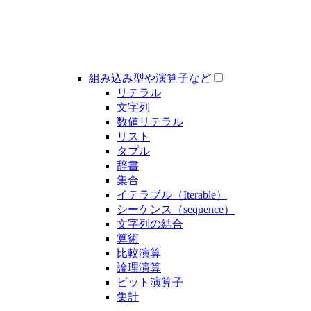
組み込み型や演算子など
リテラル
文字列
数値リテラル
リスト
タプル
辞書
集合
イテラブル（Iterable）
シーケンス（sequence）
文字列の結合
算術
比較演算
論理演算
ビット演算子
集計