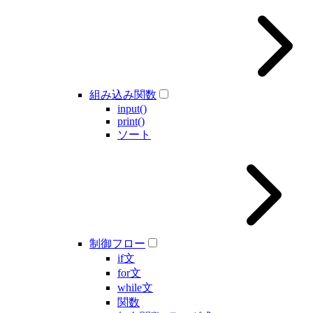
組み込み関数
input()
print()
ソート
制御フロー
if文
for文
while文
関数