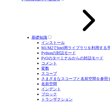
基礎知識
インストール
M1/M2でIntel用ライブラリを利用する
Pythonの対話モード
PyQのターミナルからの対話モード
コメント
変数
スコープ
さまざまなスコープと名前空間を参照
名前空間
インデント
ブロック
トランザクション