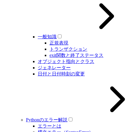
一般知識
正規表現
トランザクション
exit関数と終了ステータス
オブジェクト指向とクラス
ジェネレーター
日付と日付時刻の変更
Pythonのエラー解説
エラーとは