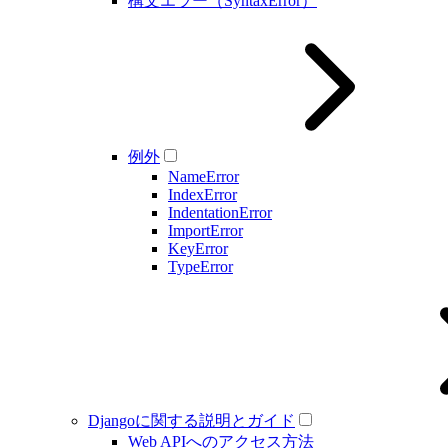
構文エラー（SyntaxError）
例外
NameError
IndexError
IndentationError
ImportError
KeyError
TypeError
Djangoに関する説明とガイド
Web APIへのアクセス方法