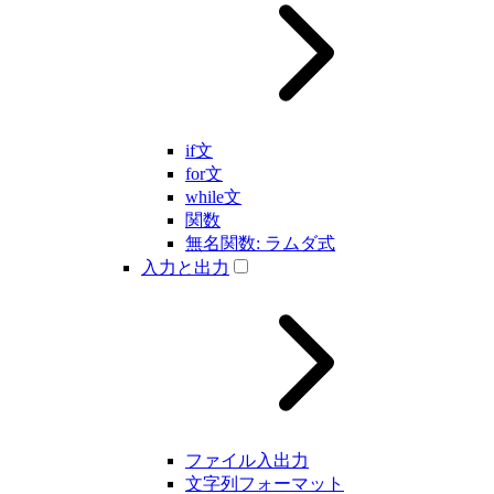
if文
for文
while文
関数
無名関数: ラムダ式
入力と出力
ファイル入出力
文字列フォーマット