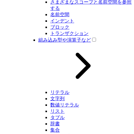
さまざまなスコープと名前空間を参照
する
名前空間
インデント
ブロック
トランザクション
組み込み型や演算子など
リテラル
文字列
数値リテラル
リスト
タプル
辞書
集合