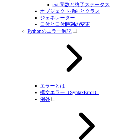
exit関数と終了ステータス
オブジェクト指向とクラス
ジェネレーター
日付と日付時刻の変更
Pythonのエラー解説
エラーとは
構文エラー（SyntaxError）
例外