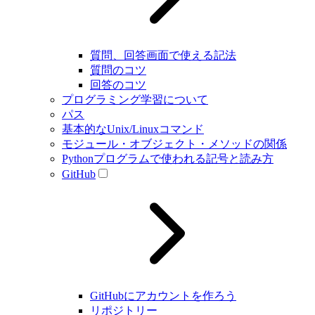
質問、回答画面で使える記法
質問のコツ
回答のコツ
プログラミング学習について
パス
基本的なUnix/Linuxコマンド
モジュール・オブジェクト・メソッドの関係
Pythonプログラムで使われる記号と読み方
GitHub
GitHubにアカウントを作ろう
リポジトリー