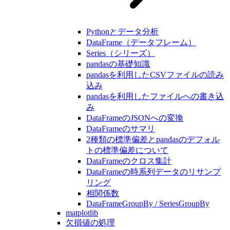
Pythonとデータ分析
DataFrame（データフレーム）
Series（シリーズ）
pandasの基礎知識
pandasを利用したCSVファイルの読み
込み
pandasを利用したファイルへの書き込
み
DataFrameのJSONへの変換
DataFrameのサマリ
2種類の標準偏差とpandasのデフォル
トの標準偏差について
DataFrameのクロス集計
DataFrameの時系列データのリサンプ
リング
相関係数
DataFrameGroupBy / SeriesGroupBy
matplotlib
欠損値の処理