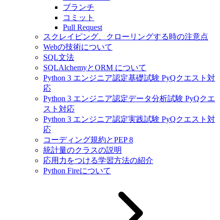
ブランチ
コミット
Pull Request
スクレイピング、クローリングする時の注意点
Webの技術について
SQL文法
SQLAlchemyとORM について
Python 3 エンジニア認定基礎試験 PyQクエスト対
応
Python 3 エンジニア認定データ分析試験 PyQクエ
スト対応
Python 3 エンジニア認定実践試験 PyQクエスト対
応
コーディング規約とPEP 8
統計量のクラスの説明
応用力をつける学習方法の紹介
Python Fireについて