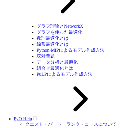
グラフ理論とNetworkX
グラフを使った最適化
数理最適化とは
線形最適化とは
Python-MIPによるモデル作成方法
双対問題
データ分析と最適化
組合せ最適化とは
PuLPによるモデル作成方法
PyQ Help
クエスト・パート・ランク・コースについて