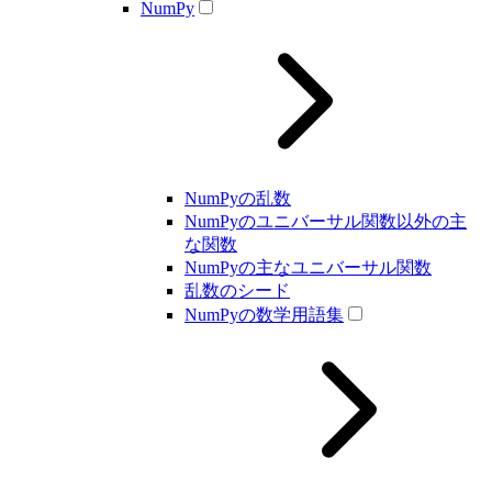
NumPy
NumPyの乱数
NumPyのユニバーサル関数以外の主
な関数
NumPyの主なユニバーサル関数
乱数のシード
NumPyの数学用語集