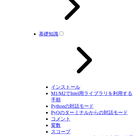
基礎知識
インストール
M1/M2でIntel用ライブラリを利用する
手順
Pythonの対話モード
PyQのターミナルからの対話モード
コメント
変数
スコープ