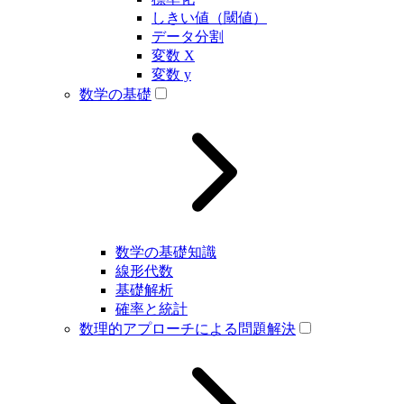
しきい値（閾値）
データ分割
変数 X
変数 y
数学の基礎
数学の基礎知識
線形代数
基礎解析
確率と統計
数理的アプローチによる問題解決