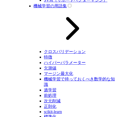
SVM（サポートベクターマシン）
機械学習の用語集
クロスバリデーション
特徴
ハイパーパラメーター
欠測値
マージン最大化
機械学習で持っておくべき数学的な知
識
過学習
前処理
次元削減
正則化
scikit-learn
標準化