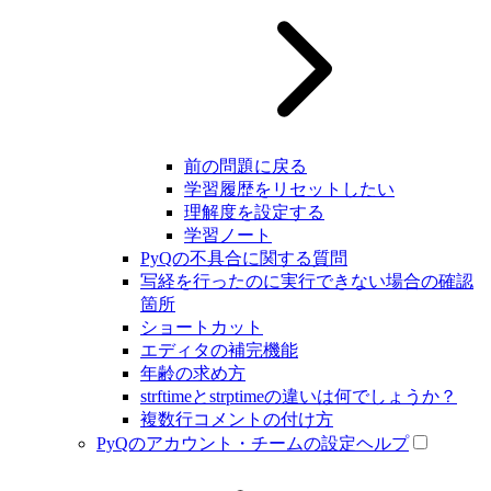
前の問題に戻る
学習履歴をリセットしたい
理解度を設定する
学習ノート
PyQの不具合に関する質問
写経を行ったのに実行できない場合の確認
箇所
ショートカット
エディタの補完機能
年齢の求め方
strftimeとstrptimeの違いは何でしょうか？
複数行コメントの付け方
PyQのアカウント・チームの設定ヘルプ