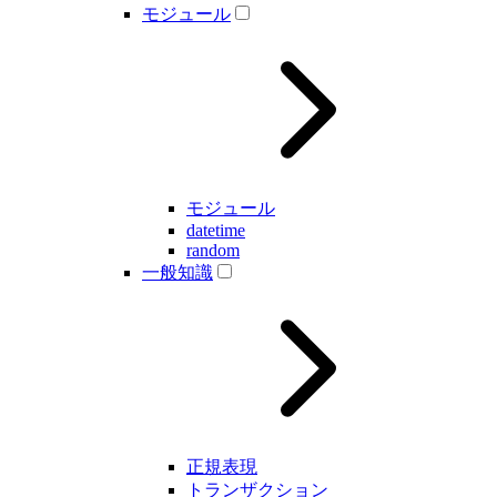
モジュール
モジュール
datetime
random
一般知識
正規表現
トランザクション