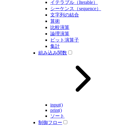
イテラブル（Iterable）
シーケンス（sequence）
文字列の結合
算術
比較演算
論理演算
ビット演算子
集計
組み込み関数
input()
print()
ソート
制御フロー