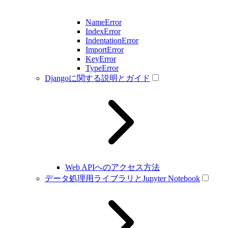
NameError
IndexError
IndentationError
ImportError
KeyError
TypeError
Djangoに関する説明とガイド
Web APIへのアクセス方法
データ処理用ライブラリとJupyter Notebook