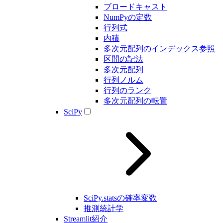
ブロードキャスト
NumPyの定数
行列式
内積
多次元配列のインデックス参照
区間の記法
多次元配列
行列ノルム
行列のランク
多次元配列の転置
SciPy
SciPy.statsの確率変数
推測統計学
Streamlit紹介