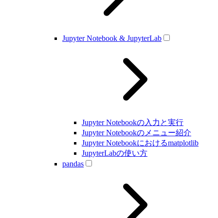
Jupyter Notebook & JupyterLab
Jupyter Notebookの入力と実行
Jupyter Notebookのメニュー紹介
Jupyter Notebookにおけるmatplotlib
JupyterLabの使い方
pandas