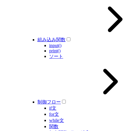
組み込み関数
input()
print()
ソート
制御フロー
if文
for文
while文
関数