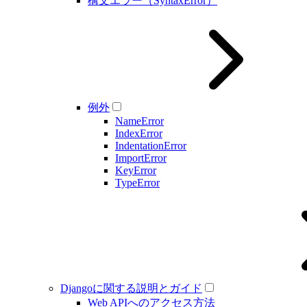
構文エラー（SyntaxError）
例外
NameError
IndexError
IndentationError
ImportError
KeyError
TypeError
Djangoに関する説明とガイド
Web APIへのアクセス方法