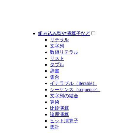
組み込み型や演算子など
リテラル
文字列
数値リテラル
リスト
タプル
辞書
集合
イテラブル（Iterable）
シーケンス（sequence）
文字列の結合
算術
比較演算
論理演算
ビット演算子
集計