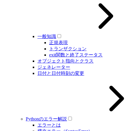
一般知識
正規表現
トランザクション
exit関数と終了ステータス
オブジェクト指向とクラス
ジェネレーター
日付と日付時刻の変更
Pythonのエラー解説
エラーとは