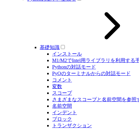
基礎知識
インストール
M1/M2でIntel用ライブラリを利用する
Pythonの対話モード
PyQのターミナルからの対話モード
コメント
変数
スコープ
さまざまなスコープと名前空間を参照
名前空間
インデント
ブロック
トランザクション