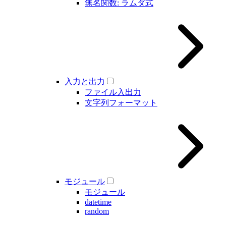
無名関数: ラムダ式
入力と出力
ファイル入出力
文字列フォーマット
モジュール
モジュール
datetime
random