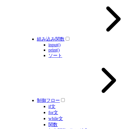
組み込み関数
input()
print()
ソート
制御フロー
if文
for文
while文
関数