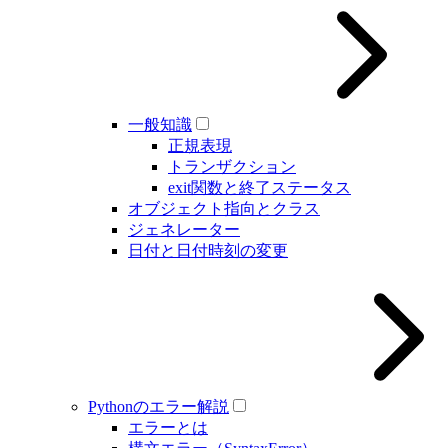
一般知識
正規表現
トランザクション
exit関数と終了ステータス
オブジェクト指向とクラス
ジェネレーター
日付と日付時刻の変更
Pythonのエラー解説
エラーとは