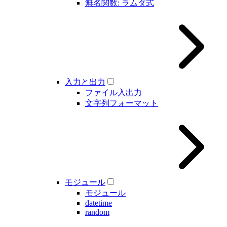
無名関数: ラムダ式
入力と出力
ファイル入出力
文字列フォーマット
モジュール
モジュール
datetime
random