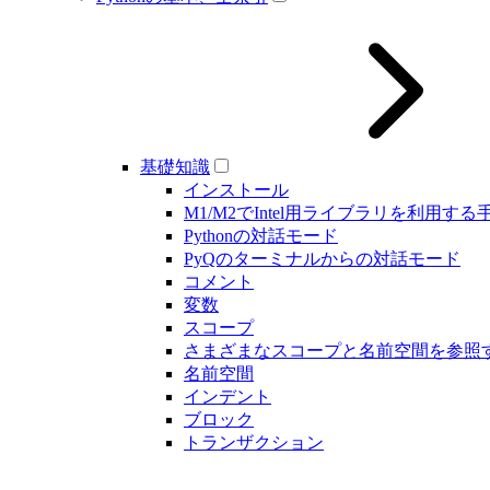
基礎知識
インストール
M1/M2でIntel用ライブラリを利用する
Pythonの対話モード
PyQのターミナルからの対話モード
コメント
変数
スコープ
さまざまなスコープと名前空間を参照
名前空間
インデント
ブロック
トランザクション