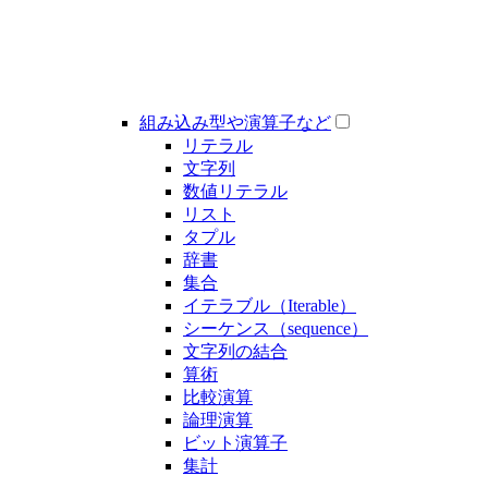
組み込み型や演算子など
リテラル
文字列
数値リテラル
リスト
タプル
辞書
集合
イテラブル（Iterable）
シーケンス（sequence）
文字列の結合
算術
比較演算
論理演算
ビット演算子
集計