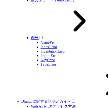
構文エラー（SyntaxError）
例外
NameError
IndexError
IndentationError
ImportError
KeyError
TypeError
Djangoに関する説明とガイド
Web APIへのアクセス方法