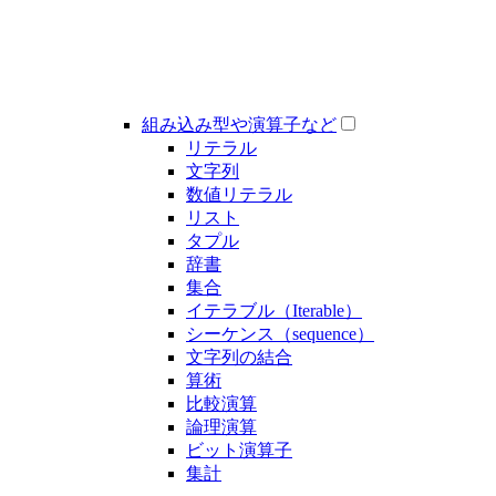
組み込み型や演算子など
リテラル
文字列
数値リテラル
リスト
タプル
辞書
集合
イテラブル（Iterable）
シーケンス（sequence）
文字列の結合
算術
比較演算
論理演算
ビット演算子
集計