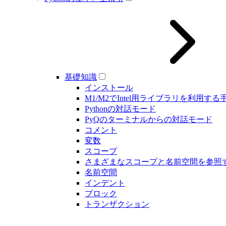
基礎知識
インストール
M1/M2でIntel用ライブラリを利用する
Pythonの対話モード
PyQのターミナルからの対話モード
コメント
変数
スコープ
さまざまなスコープと名前空間を参照
名前空間
インデント
ブロック
トランザクション