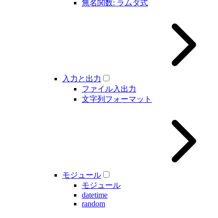
無名関数: ラムダ式
入力と出力
ファイル入出力
文字列フォーマット
モジュール
モジュール
datetime
random