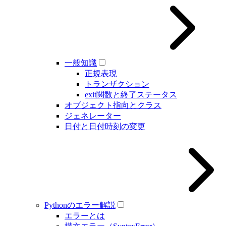
一般知識
正規表現
トランザクション
exit関数と終了ステータス
オブジェクト指向とクラス
ジェネレーター
日付と日付時刻の変更
Pythonのエラー解説
エラーとは