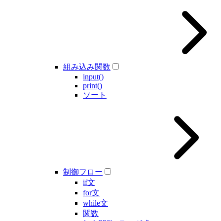
組み込み関数
input()
print()
ソート
制御フロー
if文
for文
while文
関数