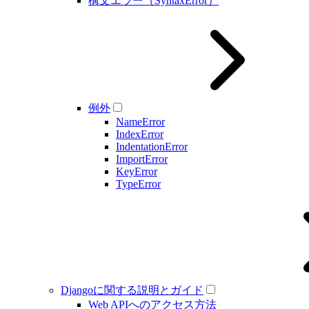
構文エラー（SyntaxError）
例外
NameError
IndexError
IndentationError
ImportError
KeyError
TypeError
Djangoに関する説明とガイド
Web APIへのアクセス方法