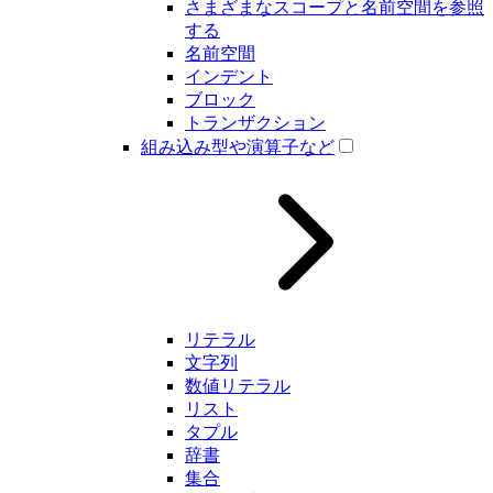
さまざまなスコープと名前空間を参照
する
名前空間
インデント
ブロック
トランザクション
組み込み型や演算子など
リテラル
文字列
数値リテラル
リスト
タプル
辞書
集合