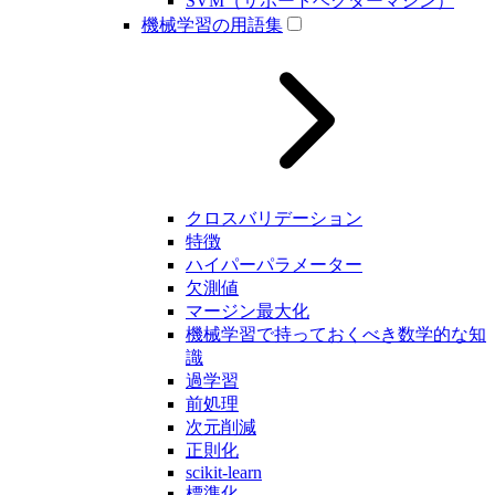
SVM（サポートベクターマシン）
機械学習の用語集
クロスバリデーション
特徴
ハイパーパラメーター
欠測値
マージン最大化
機械学習で持っておくべき数学的な知
識
過学習
前処理
次元削減
正則化
scikit-learn
標準化