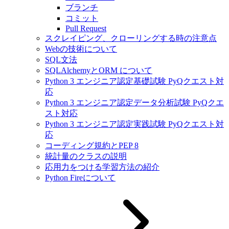
ブランチ
コミット
Pull Request
スクレイピング、クローリングする時の注意点
Webの技術について
SQL文法
SQLAlchemyとORM について
Python 3 エンジニア認定基礎試験 PyQクエスト対
応
Python 3 エンジニア認定データ分析試験 PyQクエ
スト対応
Python 3 エンジニア認定実践試験 PyQクエスト対
応
コーディング規約とPEP 8
統計量のクラスの説明
応用力をつける学習方法の紹介
Python Fireについて