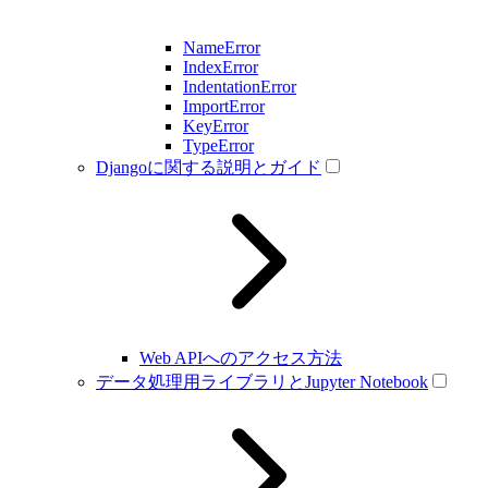
NameError
IndexError
IndentationError
ImportError
KeyError
TypeError
Djangoに関する説明とガイド
Web APIへのアクセス方法
データ処理用ライブラリとJupyter Notebook