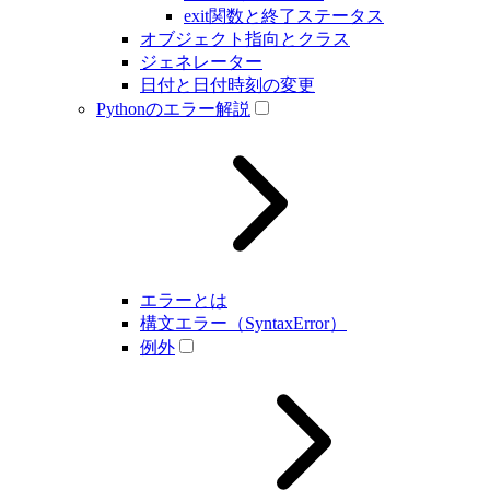
exit関数と終了ステータス
オブジェクト指向とクラス
ジェネレーター
日付と日付時刻の変更
Pythonのエラー解説
エラーとは
構文エラー（SyntaxError）
例外