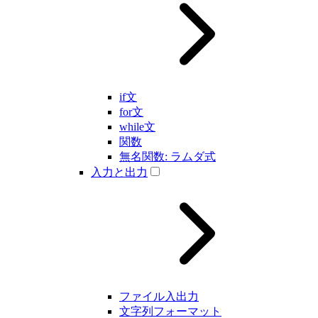
if文
for文
while文
関数
無名関数: ラムダ式
入力と出力
ファイル入出力
文字列フォーマット