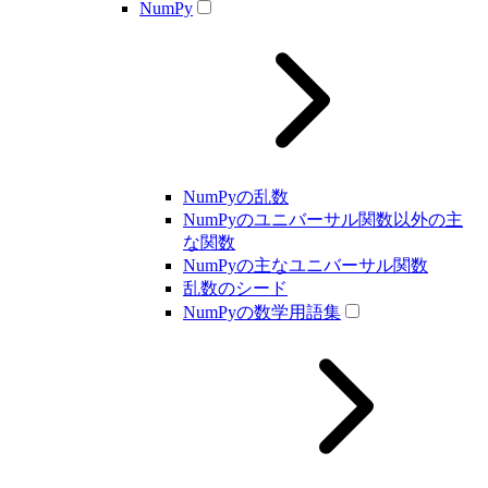
NumPy
NumPyの乱数
NumPyのユニバーサル関数以外の主
な関数
NumPyの主なユニバーサル関数
乱数のシード
NumPyの数学用語集