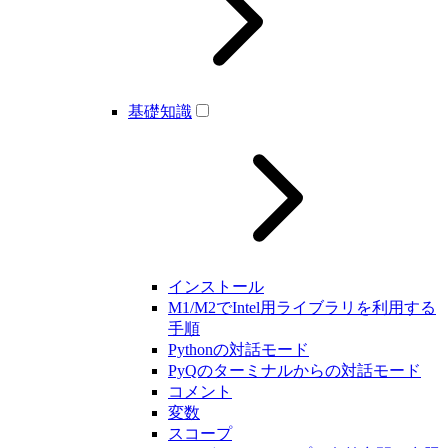
基礎知識
インストール
M1/M2でIntel用ライブラリを利用する
手順
Pythonの対話モード
PyQのターミナルからの対話モード
コメント
変数
スコープ