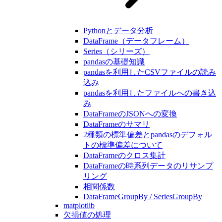
Pythonとデータ分析
DataFrame（データフレーム）
Series（シリーズ）
pandasの基礎知識
pandasを利用したCSVファイルの読み
込み
pandasを利用したファイルへの書き込
み
DataFrameのJSONへの変換
DataFrameのサマリ
2種類の標準偏差とpandasのデフォル
トの標準偏差について
DataFrameのクロス集計
DataFrameの時系列データのリサンプ
リング
相関係数
DataFrameGroupBy / SeriesGroupBy
matplotlib
欠損値の処理