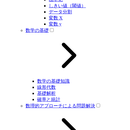
しきい値（閾値）
データ分割
変数 X
変数 y
数学の基礎
数学の基礎知識
線形代数
基礎解析
確率と統計
数理的アプローチによる問題解決