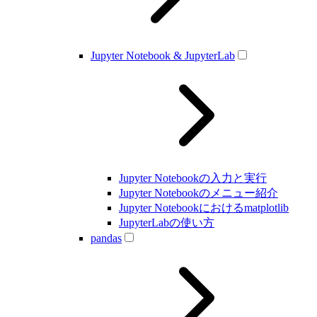
Jupyter Notebook & JupyterLab
Jupyter Notebookの入力と実行
Jupyter Notebookのメニュー紹介
Jupyter Notebookにおけるmatplotlib
JupyterLabの使い方
pandas