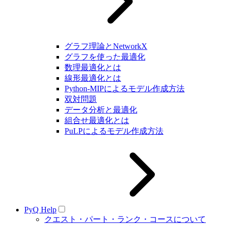
グラフ理論とNetworkX
グラフを使った最適化
数理最適化とは
線形最適化とは
Python-MIPによるモデル作成方法
双対問題
データ分析と最適化
組合せ最適化とは
PuLPによるモデル作成方法
PyQ Help
クエスト・パート・ランク・コースについて