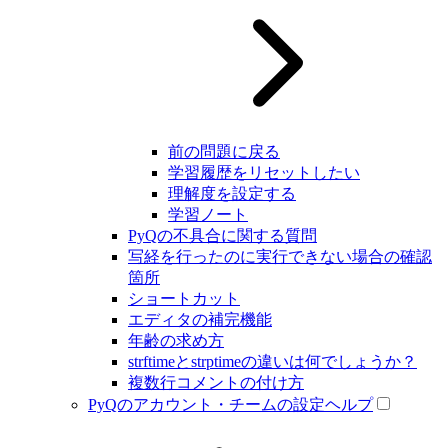
前の問題に戻る
学習履歴をリセットしたい
理解度を設定する
学習ノート
PyQの不具合に関する質問
写経を行ったのに実行できない場合の確認
箇所
ショートカット
エディタの補完機能
年齢の求め方
strftimeとstrptimeの違いは何でしょうか？
複数行コメントの付け方
PyQのアカウント・チームの設定ヘルプ