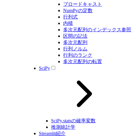
ブロードキャスト
NumPyの定数
行列式
内積
多次元配列のインデックス参照
区間の記法
多次元配列
行列ノルム
行列のランク
多次元配列の転置
SciPy
SciPy.statsの確率変数
推測統計学
Streamlit紹介