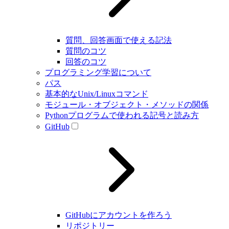
質問、回答画面で使える記法
質問のコツ
回答のコツ
プログラミング学習について
パス
基本的なUnix/Linuxコマンド
モジュール・オブジェクト・メソッドの関係
Pythonプログラムで使われる記号と読み方
GitHub
GitHubにアカウントを作ろう
リポジトリー