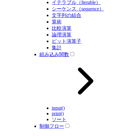
イテラブル（Iterable）
シーケンス（sequence）
文字列の結合
算術
比較演算
論理演算
ビット演算子
集計
組み込み関数
input()
print()
ソート
制御フロー