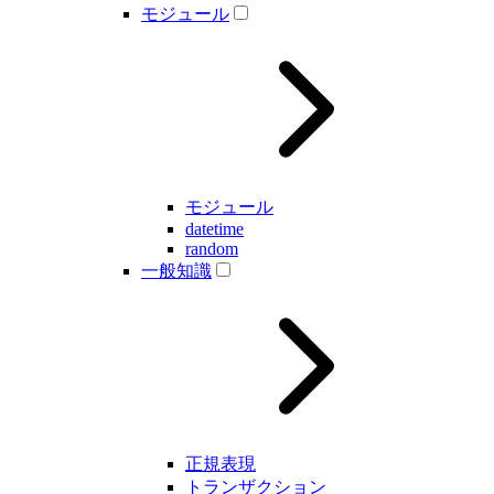
モジュール
モジュール
datetime
random
一般知識
正規表現
トランザクション