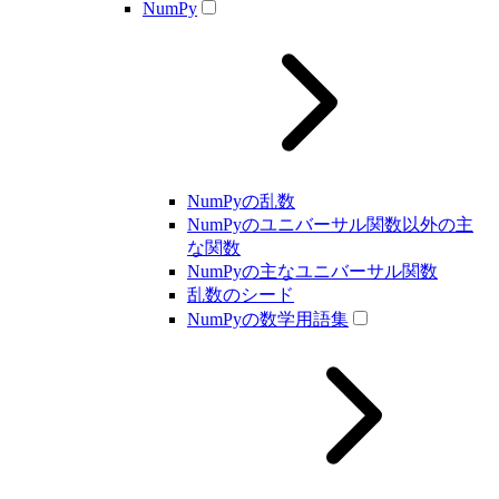
NumPy
NumPyの乱数
NumPyのユニバーサル関数以外の主
な関数
NumPyの主なユニバーサル関数
乱数のシード
NumPyの数学用語集