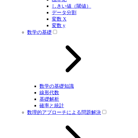
しきい値（閾値）
データ分割
変数 X
変数 y
数学の基礎
数学の基礎知識
線形代数
基礎解析
確率と統計
数理的アプローチによる問題解決