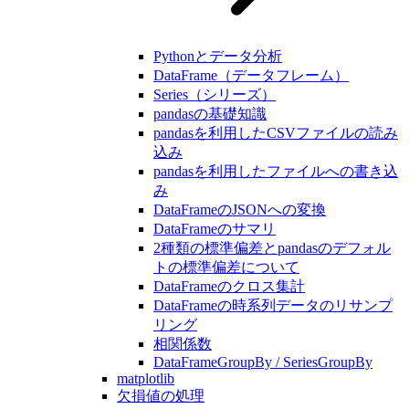
Pythonとデータ分析
DataFrame（データフレーム）
Series（シリーズ）
pandasの基礎知識
pandasを利用したCSVファイルの読み
込み
pandasを利用したファイルへの書き込
み
DataFrameのJSONへの変換
DataFrameのサマリ
2種類の標準偏差とpandasのデフォル
トの標準偏差について
DataFrameのクロス集計
DataFrameの時系列データのリサンプ
リング
相関係数
DataFrameGroupBy / SeriesGroupBy
matplotlib
欠損値の処理