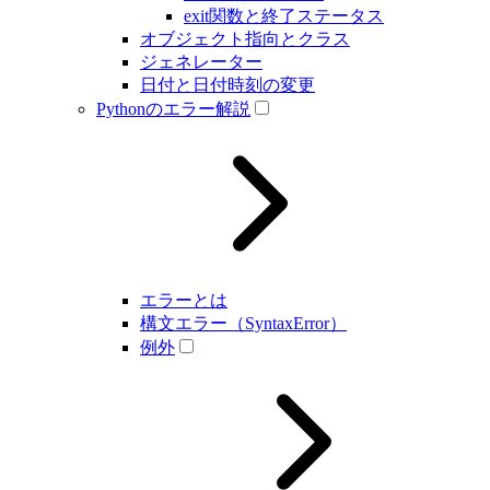
exit関数と終了ステータス
オブジェクト指向とクラス
ジェネレーター
日付と日付時刻の変更
Pythonのエラー解説
エラーとは
構文エラー（SyntaxError）
例外