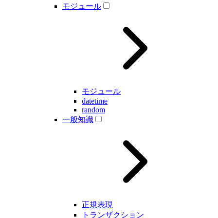
モジュール
モジュール
datetime
random
一般知識
正規表現
トランザクション