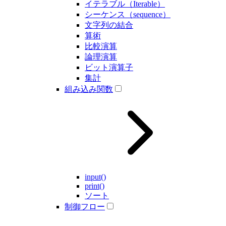
イテラブル（Iterable）
シーケンス（sequence）
文字列の結合
算術
比較演算
論理演算
ビット演算子
集計
組み込み関数
input()
print()
ソート
制御フロー