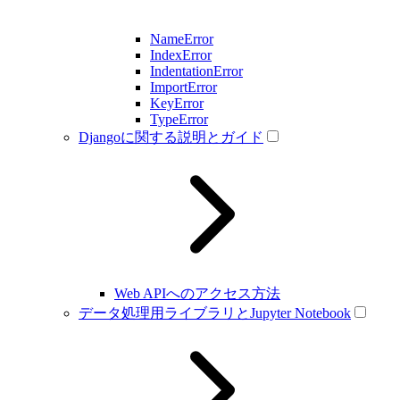
NameError
IndexError
IndentationError
ImportError
KeyError
TypeError
Djangoに関する説明とガイド
Web APIへのアクセス方法
データ処理用ライブラリとJupyter Notebook