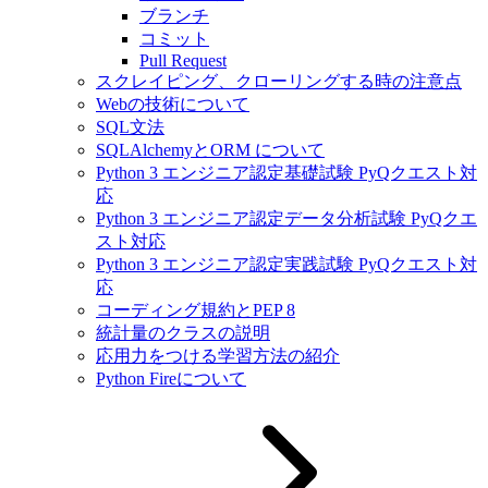
ブランチ
コミット
Pull Request
スクレイピング、クローリングする時の注意点
Webの技術について
SQL文法
SQLAlchemyとORM について
Python 3 エンジニア認定基礎試験 PyQクエスト対
応
Python 3 エンジニア認定データ分析試験 PyQクエ
スト対応
Python 3 エンジニア認定実践試験 PyQクエスト対
応
コーディング規約とPEP 8
統計量のクラスの説明
応用力をつける学習方法の紹介
Python Fireについて