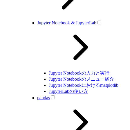
Jupyter Notebook & JupyterLab
Jupyter Notebookの入力と実行
Jupyter Notebookのメニュー紹介
Jupyter Notebookにおけるmatplotlib
JupyterLabの使い方
pandas