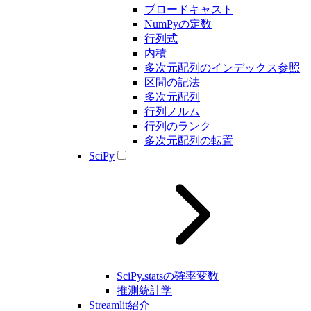
ブロードキャスト
NumPyの定数
行列式
内積
多次元配列のインデックス参照
区間の記法
多次元配列
行列ノルム
行列のランク
多次元配列の転置
SciPy
SciPy.statsの確率変数
推測統計学
Streamlit紹介