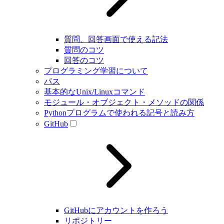
質問、回答画面で使える記法
質問のコツ
回答のコツ
プログラミング学習について
パス
基本的なUnix/Linuxコマンド
モジュール・オブジェクト・メソッドの関係
Pythonプログラムで使われる記号と読み方
GitHub
GitHubにアカウントを作ろう
リポジトリー