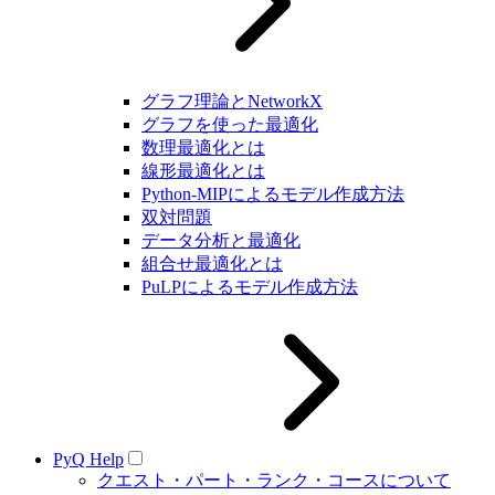
グラフ理論とNetworkX
グラフを使った最適化
数理最適化とは
線形最適化とは
Python-MIPによるモデル作成方法
双対問題
データ分析と最適化
組合せ最適化とは
PuLPによるモデル作成方法
PyQ Help
クエスト・パート・ランク・コースについて