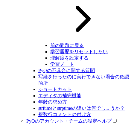
前の問題に戻る
学習履歴をリセットしたい
理解度を設定する
学習ノート
PyQの不具合に関する質問
写経を行ったのに実行できない場合の確認
箇所
ショートカット
エディタの補完機能
年齢の求め方
strftimeとstrptimeの違いは何でしょうか？
複数行コメントの付け方
PyQのアカウント・チームの設定ヘルプ