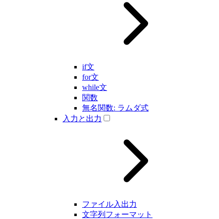
if文
for文
while文
関数
無名関数: ラムダ式
入力と出力
ファイル入出力
文字列フォーマット