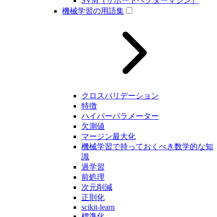
SVM（サポートベクターマシン）
機械学習の用語集
クロスバリデーション
特徴
ハイパーパラメーター
欠測値
マージン最大化
機械学習で持っておくべき数学的な知
識
過学習
前処理
次元削減
正則化
scikit-learn
標準化