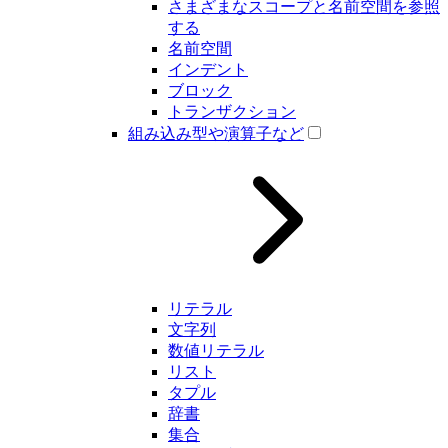
さまざまなスコープと名前空間を参照
する
名前空間
インデント
ブロック
トランザクション
組み込み型や演算子など
リテラル
文字列
数値リテラル
リスト
タプル
辞書
集合