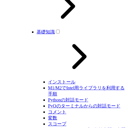
基礎知識
インストール
M1/M2でIntel用ライブラリを利用する
手順
Pythonの対話モード
PyQのターミナルからの対話モード
コメント
変数
スコープ