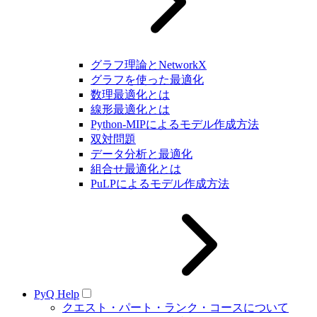
グラフ理論とNetworkX
グラフを使った最適化
数理最適化とは
線形最適化とは
Python-MIPによるモデル作成方法
双対問題
データ分析と最適化
組合せ最適化とは
PuLPによるモデル作成方法
PyQ Help
クエスト・パート・ランク・コースについて