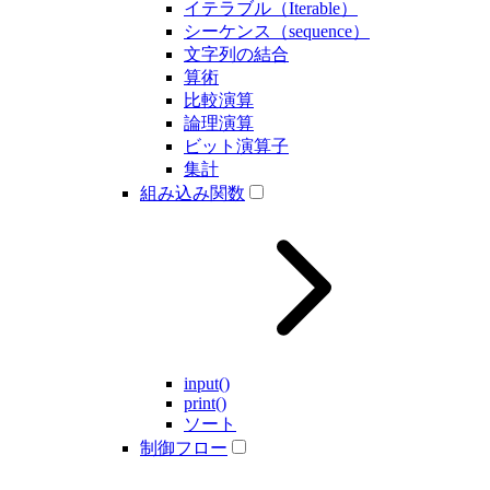
イテラブル（Iterable）
シーケンス（sequence）
文字列の結合
算術
比較演算
論理演算
ビット演算子
集計
組み込み関数
input()
print()
ソート
制御フロー