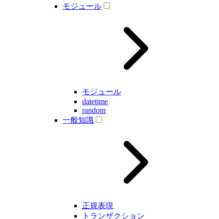
モジュール
モジュール
datetime
random
一般知識
正規表現
トランザクション