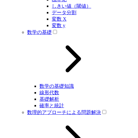
しきい値（閾値）
データ分割
変数 X
変数 y
数学の基礎
数学の基礎知識
線形代数
基礎解析
確率と統計
数理的アプローチによる問題解決