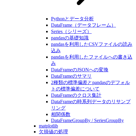
Pythonとデータ分析
DataFrame（データフレーム）
Series（シリーズ）
pandasの基礎知識
pandasを利用したCSVファイルの読み
込み
pandasを利用したファイルへの書き込
み
DataFrameのJSONへの変換
DataFrameのサマリ
2種類の標準偏差とpandasのデフォル
トの標準偏差について
DataFrameのクロス集計
DataFrameの時系列データのリサンプ
リング
相関係数
DataFrameGroupBy / SeriesGroupBy
matplotlib
欠損値の処理