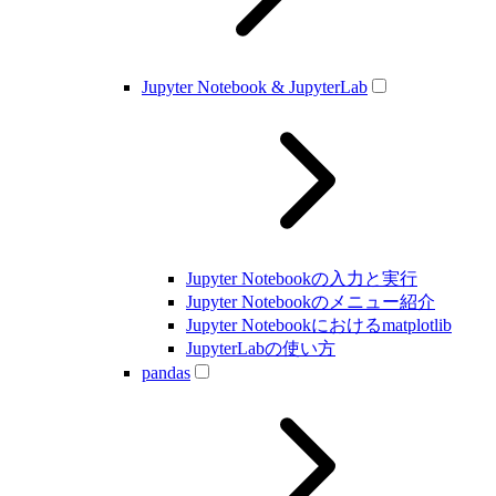
Jupyter Notebook & JupyterLab
Jupyter Notebookの入力と実行
Jupyter Notebookのメニュー紹介
Jupyter Notebookにおけるmatplotlib
JupyterLabの使い方
pandas