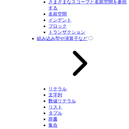
さまざまなスコープと名前空間を参照
する
名前空間
インデント
ブロック
トランザクション
組み込み型や演算子など
リテラル
文字列
数値リテラル
リスト
タプル
辞書
集合