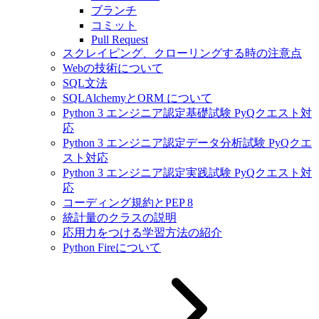
ブランチ
コミット
Pull Request
スクレイピング、クローリングする時の注意点
Webの技術について
SQL文法
SQLAlchemyとORM について
Python 3 エンジニア認定基礎試験 PyQクエスト対
応
Python 3 エンジニア認定データ分析試験 PyQクエ
スト対応
Python 3 エンジニア認定実践試験 PyQクエスト対
応
コーディング規約とPEP 8
統計量のクラスの説明
応用力をつける学習方法の紹介
Python Fireについて