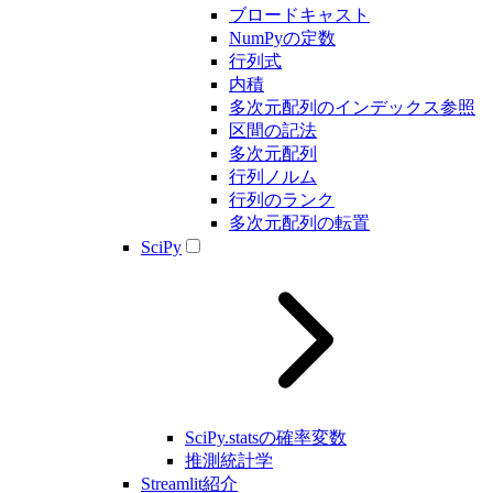
ブロードキャスト
NumPyの定数
行列式
内積
多次元配列のインデックス参照
区間の記法
多次元配列
行列ノルム
行列のランク
多次元配列の転置
SciPy
SciPy.statsの確率変数
推測統計学
Streamlit紹介