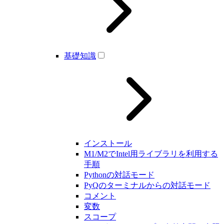
基礎知識
インストール
M1/M2でIntel用ライブラリを利用する
手順
Pythonの対話モード
PyQのターミナルからの対話モード
コメント
変数
スコープ