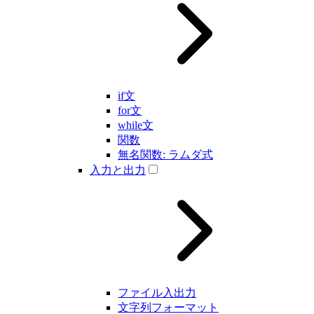
if文
for文
while文
関数
無名関数: ラムダ式
入力と出力
ファイル入出力
文字列フォーマット