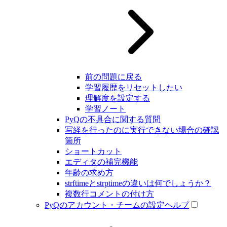
前の問題に戻る
学習履歴をリセットしたい
理解度を設定する
学習ノート
PyQの不具合に関する質問
写経を行ったのに実行できない場合の確認
箇所
ショートカット
エディタの補完機能
年齢の求め方
strftimeとstrptimeの違いは何でしょうか？
複数行コメントの付け方
PyQのアカウント・チームの設定ヘルプ