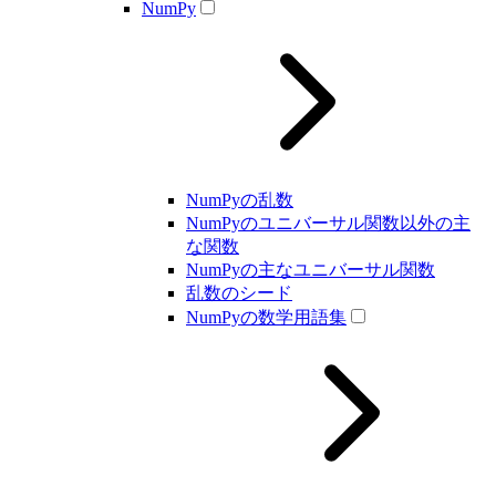
NumPy
NumPyの乱数
NumPyのユニバーサル関数以外の主
な関数
NumPyの主なユニバーサル関数
乱数のシード
NumPyの数学用語集