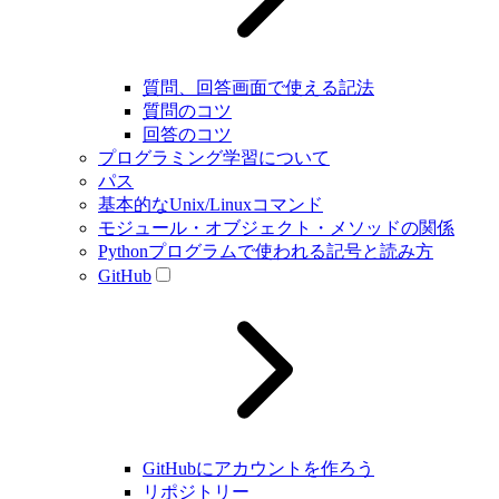
質問、回答画面で使える記法
質問のコツ
回答のコツ
プログラミング学習について
パス
基本的なUnix/Linuxコマンド
モジュール・オブジェクト・メソッドの関係
Pythonプログラムで使われる記号と読み方
GitHub
GitHubにアカウントを作ろう
リポジトリー