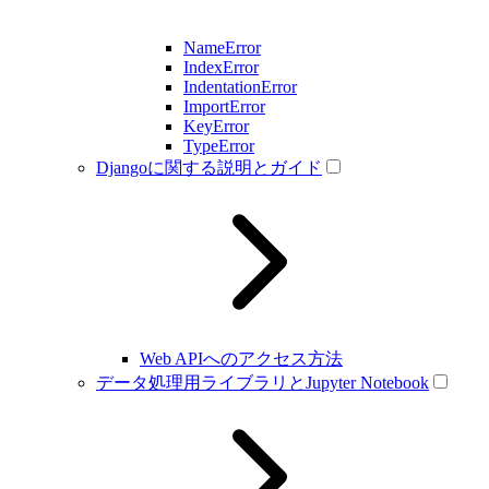
NameError
IndexError
IndentationError
ImportError
KeyError
TypeError
Djangoに関する説明とガイド
Web APIへのアクセス方法
データ処理用ライブラリとJupyter Notebook