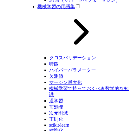
SVM（サポートベクターマシン）
機械学習の用語集
クロスバリデーション
特徴
ハイパーパラメーター
欠測値
マージン最大化
機械学習で持っておくべき数学的な知
識
過学習
前処理
次元削減
正則化
scikit-learn
標準化