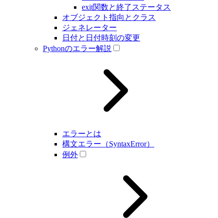
exit関数と終了ステータス
オブジェクト指向とクラス
ジェネレーター
日付と日付時刻の変更
Pythonのエラー解説
エラーとは
構文エラー（SyntaxError）
例外