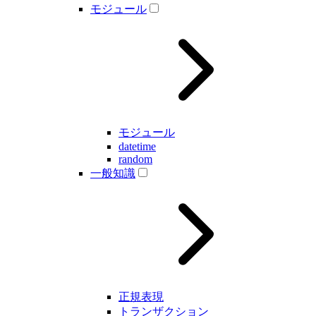
モジュール
モジュール
datetime
random
一般知識
正規表現
トランザクション