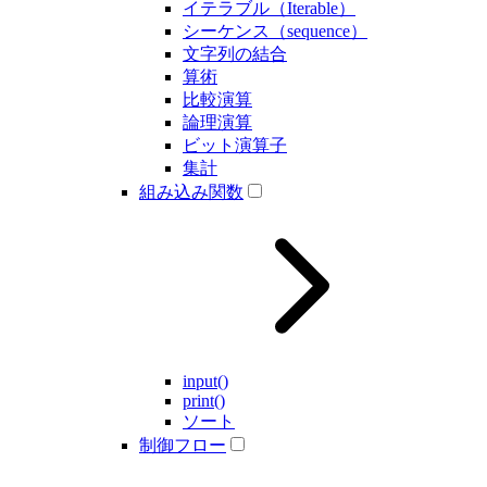
イテラブル（Iterable）
シーケンス（sequence）
文字列の結合
算術
比較演算
論理演算
ビット演算子
集計
組み込み関数
input()
print()
ソート
制御フロー