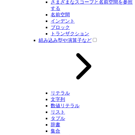
さまざまなスコープと名前空間を参照
する
名前空間
インデント
ブロック
トランザクション
組み込み型や演算子など
リテラル
文字列
数値リテラル
リスト
タプル
辞書
集合