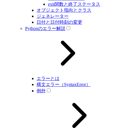
exit関数と終了ステータス
オブジェクト指向とクラス
ジェネレーター
日付と日付時刻の変更
Pythonのエラー解説
エラーとは
構文エラー（SyntaxError）
例外