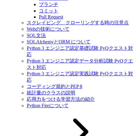
ブランチ
コミット
Pull Request
スクレイピング、クローリングする時の注意点
Webの技術について
SQL文法
SQLAlchemyとORM について
Python 3 エンジニア認定基礎試験 PyQクエスト対
応
Python 3 エンジニア認定データ分析試験 PyQクエ
スト対応
Python 3 エンジニア認定実践試験 PyQクエスト対
応
コーディング規約とPEP 8
統計量のクラスの説明
応用力をつける学習方法の紹介
Python Fireについて