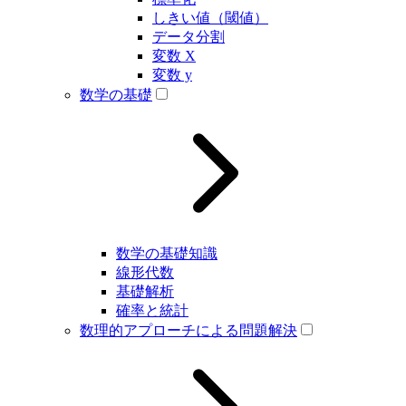
しきい値（閾値）
データ分割
変数 X
変数 y
数学の基礎
数学の基礎知識
線形代数
基礎解析
確率と統計
数理的アプローチによる問題解決