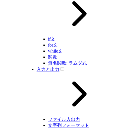
if文
for文
while文
関数
無名関数: ラムダ式
入力と出力
ファイル入出力
文字列フォーマット