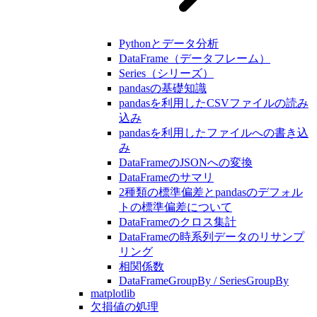
Pythonとデータ分析
DataFrame（データフレーム）
Series（シリーズ）
pandasの基礎知識
pandasを利用したCSVファイルの読み
込み
pandasを利用したファイルへの書き込
み
DataFrameのJSONへの変換
DataFrameのサマリ
2種類の標準偏差とpandasのデフォル
トの標準偏差について
DataFrameのクロス集計
DataFrameの時系列データのリサンプ
リング
相関係数
DataFrameGroupBy / SeriesGroupBy
matplotlib
欠損値の処理