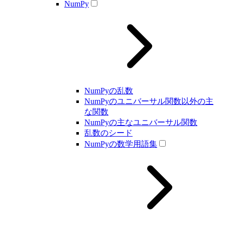
NumPy
NumPyの乱数
NumPyのユニバーサル関数以外の主
な関数
NumPyの主なユニバーサル関数
乱数のシード
NumPyの数学用語集