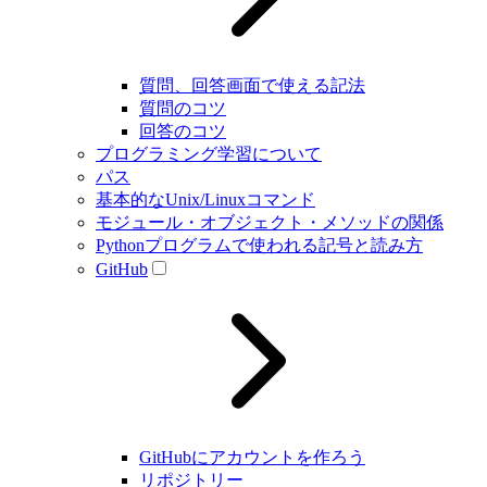
質問、回答画面で使える記法
質問のコツ
回答のコツ
プログラミング学習について
パス
基本的なUnix/Linuxコマンド
モジュール・オブジェクト・メソッドの関係
Pythonプログラムで使われる記号と読み方
GitHub
GitHubにアカウントを作ろう
リポジトリー