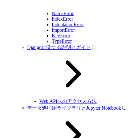
NameError
IndexError
IndentationError
ImportError
KeyError
TypeError
Djangoに関する説明とガイド
Web APIへのアクセス方法
データ処理用ライブラリとJupyter Notebook