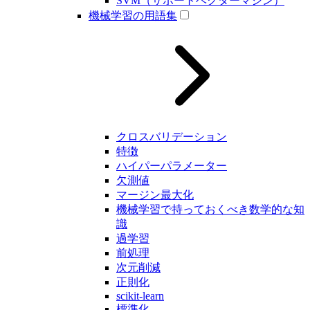
SVM（サポートベクターマシン）
機械学習の用語集
クロスバリデーション
特徴
ハイパーパラメーター
欠測値
マージン最大化
機械学習で持っておくべき数学的な知
識
過学習
前処理
次元削減
正則化
scikit-learn
標準化