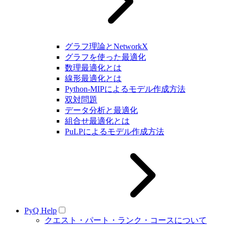
グラフ理論とNetworkX
グラフを使った最適化
数理最適化とは
線形最適化とは
Python-MIPによるモデル作成方法
双対問題
データ分析と最適化
組合せ最適化とは
PuLPによるモデル作成方法
PyQ Help
クエスト・パート・ランク・コースについて