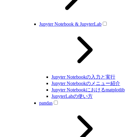
Jupyter Notebook & JupyterLab
Jupyter Notebookの入力と実行
Jupyter Notebookのメニュー紹介
Jupyter Notebookにおけるmatplotlib
JupyterLabの使い方
pandas