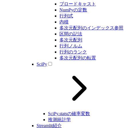
ブロードキャスト
NumPyの定数
行列式
内積
多次元配列のインデックス参照
区間の記法
多次元配列
行列ノルム
行列のランク
多次元配列の転置
SciPy
SciPy.statsの確率変数
推測統計学
Streamlit紹介