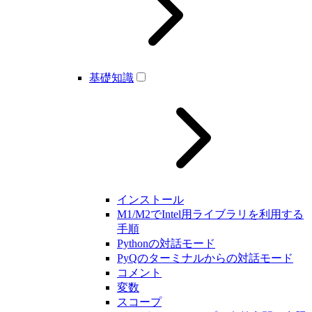
基礎知識
インストール
M1/M2でIntel用ライブラリを利用する
手順
Pythonの対話モード
PyQのターミナルからの対話モード
コメント
変数
スコープ