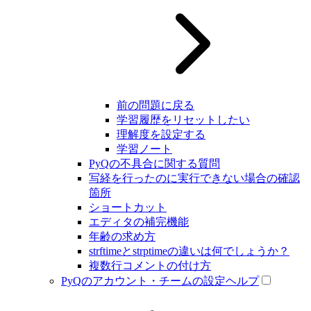
前の問題に戻る
学習履歴をリセットしたい
理解度を設定する
学習ノート
PyQの不具合に関する質問
写経を行ったのに実行できない場合の確認
箇所
ショートカット
エディタの補完機能
年齢の求め方
strftimeとstrptimeの違いは何でしょうか？
複数行コメントの付け方
PyQのアカウント・チームの設定ヘルプ