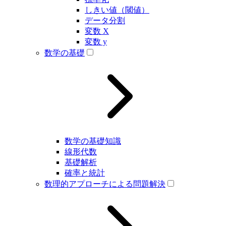
しきい値（閾値）
データ分割
変数 X
変数 y
数学の基礎
数学の基礎知識
線形代数
基礎解析
確率と統計
数理的アプローチによる問題解決