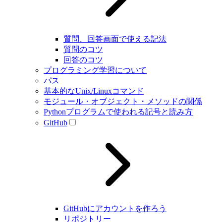
質問、回答画面で使える記法
質問のコツ
回答のコツ
プログラミング学習について
パス
基本的なUnix/Linuxコマンド
モジュール・オブジェクト・メソッドの関係
Pythonプログラムで使われる記号と読み方
GitHub
GitHubにアカウントを作ろう
リポジトリー