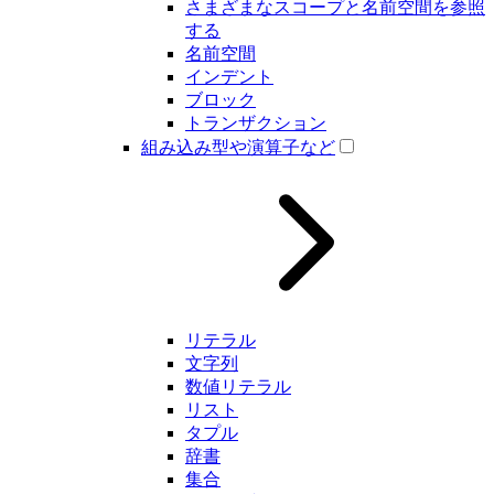
さまざまなスコープと名前空間を参照
する
名前空間
インデント
ブロック
トランザクション
組み込み型や演算子など
リテラル
文字列
数値リテラル
リスト
タプル
辞書
集合