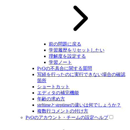
前の問題に戻る
学習履歴をリセットしたい
理解度を設定する
学習ノート
PyQの不具合に関する質問
写経を行ったのに実行できない場合の確認
箇所
ショートカット
エディタの補完機能
年齢の求め方
strftimeとstrptimeの違いは何でしょうか？
複数行コメントの付け方
PyQのアカウント・チームの設定ヘルプ