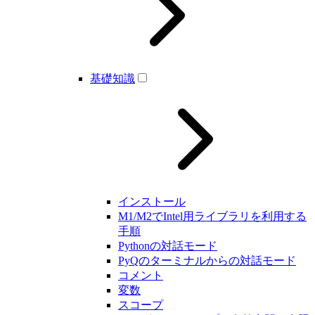
基礎知識
インストール
M1/M2でIntel用ライブラリを利用する
手順
Pythonの対話モード
PyQのターミナルからの対話モード
コメント
変数
スコープ