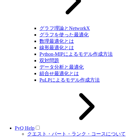
グラフ理論とNetworkX
グラフを使った最適化
数理最適化とは
線形最適化とは
Python-MIPによるモデル作成方法
双対問題
データ分析と最適化
組合せ最適化とは
PuLPによるモデル作成方法
PyQ Help
クエスト・パート・ランク・コースについて