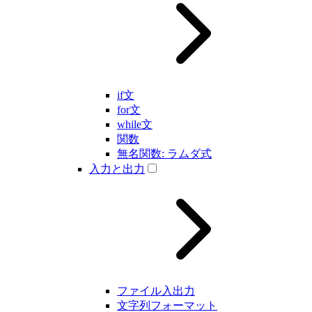
if文
for文
while文
関数
無名関数: ラムダ式
入力と出力
ファイル入出力
文字列フォーマット