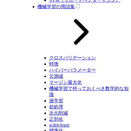
SVM（サポートベクターマシン）
機械学習の用語集
クロスバリデーション
特徴
ハイパーパラメーター
欠測値
マージン最大化
機械学習で持っておくべき数学的な知
識
過学習
前処理
次元削減
正則化
scikit-learn
標準化