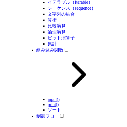
イテラブル（Iterable）
シーケンス（sequence）
文字列の結合
算術
比較演算
論理演算
ビット演算子
集計
組み込み関数
input()
print()
ソート
制御フロー