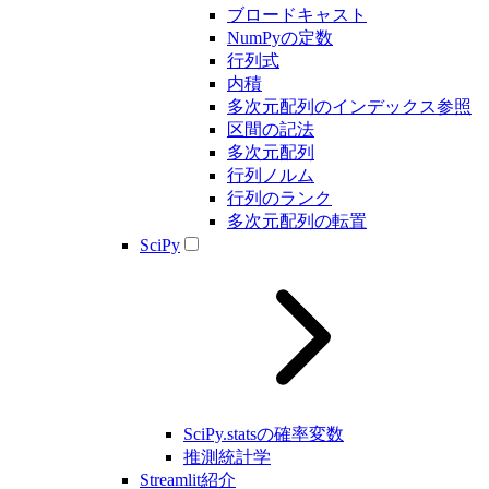
ブロードキャスト
NumPyの定数
行列式
内積
多次元配列のインデックス参照
区間の記法
多次元配列
行列ノルム
行列のランク
多次元配列の転置
SciPy
SciPy.statsの確率変数
推測統計学
Streamlit紹介