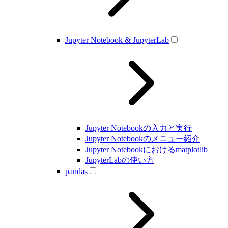
Jupyter Notebook & JupyterLab
Jupyter Notebookの入力と実行
Jupyter Notebookのメニュー紹介
Jupyter Notebookにおけるmatplotlib
JupyterLabの使い方
pandas