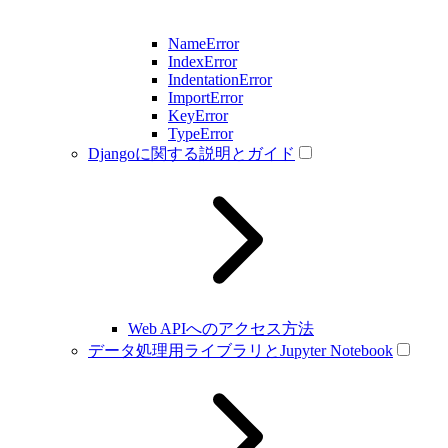
NameError
IndexError
IndentationError
ImportError
KeyError
TypeError
Djangoに関する説明とガイド
Web APIへのアクセス方法
データ処理用ライブラリとJupyter Notebook