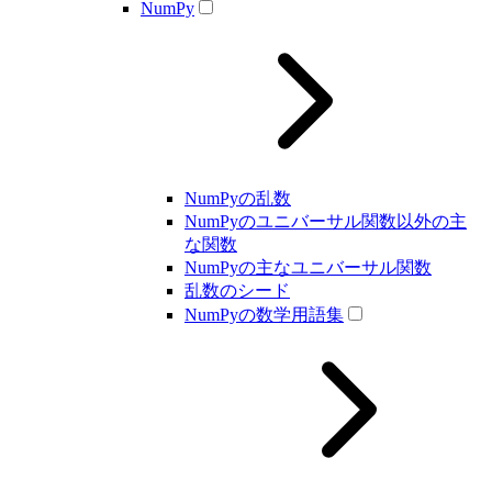
NumPy
NumPyの乱数
NumPyのユニバーサル関数以外の主
な関数
NumPyの主なユニバーサル関数
乱数のシード
NumPyの数学用語集