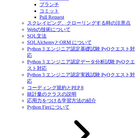
ブランチ
コミット
Pull Request
スクレイピング、クローリングする時の注意点
Webの技術について
SQL文法
SQLAlchemyとORM について
Python 3 エンジニア認定基礎試験 PyQクエスト対
応
Python 3 エンジニア認定データ分析試験 PyQクエ
スト対応
Python 3 エンジニア認定実践試験 PyQクエスト対
応
コーディング規約とPEP 8
統計量のクラスの説明
応用力をつける学習方法の紹介
Python Fireについて