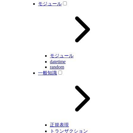
モジュール
モジュール
datetime
random
一般知識
正規表現
トランザクション