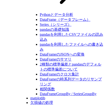
Pythonとデータ分析
DataFrame（データフレーム）
Series（シリーズ）
pandasの基礎知識
pandasを利用したCSVファイルの読み
込み
pandasを利用したファイルへの書き込
み
DataFrameのJSONへの変換
DataFrameのサマリ
2種類の標準偏差とpandasのデフォル
トの標準偏差について
DataFrameのクロス集計
DataFrameの時系列データのリサンプ
リング
相関係数
DataFrameGroupBy / SeriesGroupBy
matplotlib
欠損値の処理