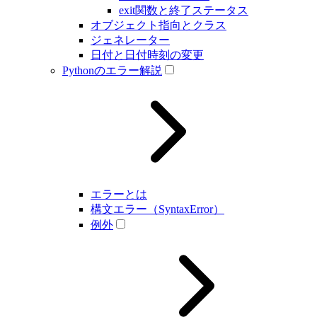
exit関数と終了ステータス
オブジェクト指向とクラス
ジェネレーター
日付と日付時刻の変更
Pythonのエラー解説
エラーとは
構文エラー（SyntaxError）
例外