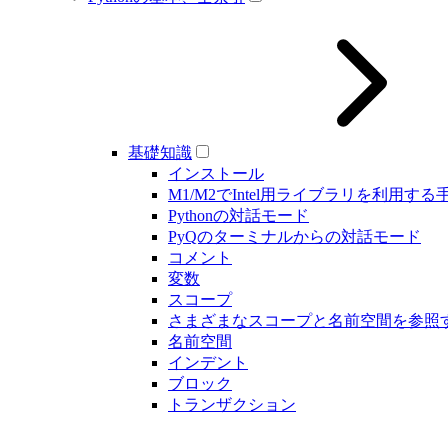
基礎知識
インストール
M1/M2でIntel用ライブラリを利用する
Pythonの対話モード
PyQのターミナルからの対話モード
コメント
変数
スコープ
さまざまなスコープと名前空間を参照
名前空間
インデント
ブロック
トランザクション