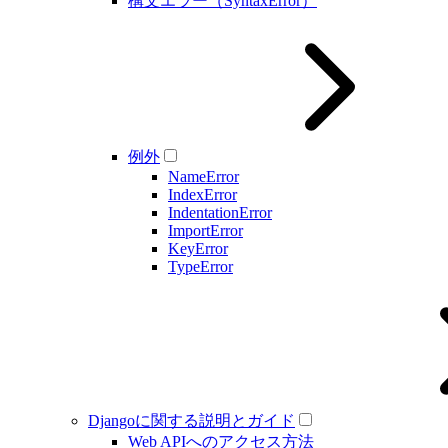
構文エラー（SyntaxError）
例外
NameError
IndexError
IndentationError
ImportError
KeyError
TypeError
Djangoに関する説明とガイド
Web APIへのアクセス方法