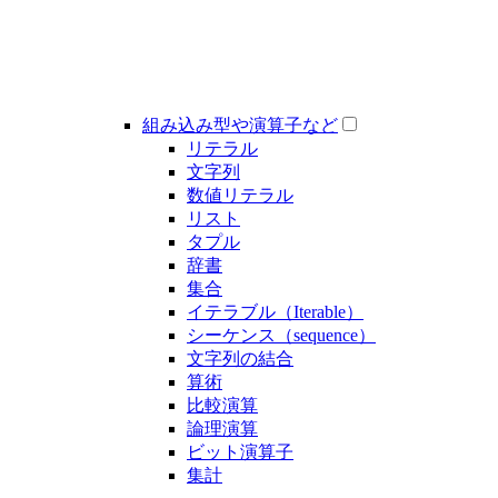
組み込み型や演算子など
リテラル
文字列
数値リテラル
リスト
タプル
辞書
集合
イテラブル（Iterable）
シーケンス（sequence）
文字列の結合
算術
比較演算
論理演算
ビット演算子
集計