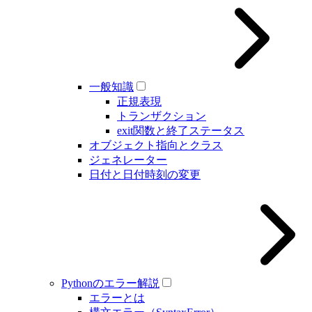
一般知識
正規表現
トランザクション
exit関数と終了ステータス
オブジェクト指向とクラス
ジェネレーター
日付と日付時刻の変更
Pythonのエラー解説
エラーとは