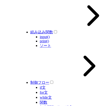
組み込み関数
input()
print()
ソート
制御フロー
if文
for文
while文
関数