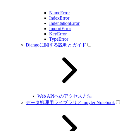
NameError
IndexError
IndentationError
ImportError
KeyError
TypeError
Djangoに関する説明とガイド
Web APIへのアクセス方法
データ処理用ライブラリとJupyter Notebook