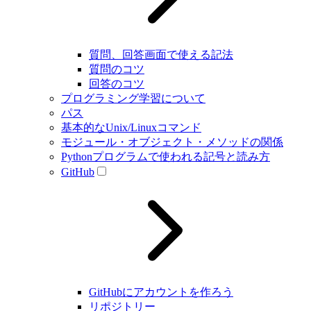
質問、回答画面で使える記法
質問のコツ
回答のコツ
プログラミング学習について
パス
基本的なUnix/Linuxコマンド
モジュール・オブジェクト・メソッドの関係
Pythonプログラムで使われる記号と読み方
GitHub
GitHubにアカウントを作ろう
リポジトリー