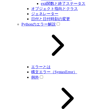
exit関数と終了ステータス
オブジェクト指向とクラス
ジェネレーター
日付と日付時刻の変更
Pythonのエラー解説
エラーとは
構文エラー（SyntaxError）
例外