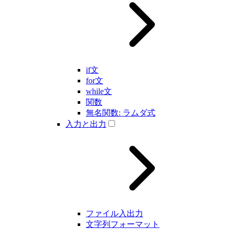
if文
for文
while文
関数
無名関数: ラムダ式
入力と出力
ファイル入出力
文字列フォーマット