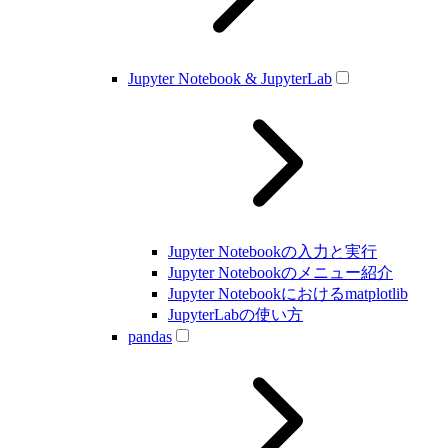
Jupyter Notebook & JupyterLab
Jupyter Notebookの入力と実行
Jupyter Notebookのメニュー紹介
Jupyter Notebookにおけるmatplotlib
JupyterLabの使い方
pandas