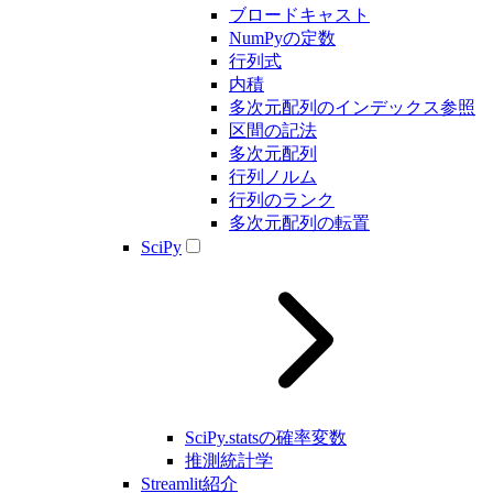
ブロードキャスト
NumPyの定数
行列式
内積
多次元配列のインデックス参照
区間の記法
多次元配列
行列ノルム
行列のランク
多次元配列の転置
SciPy
SciPy.statsの確率変数
推測統計学
Streamlit紹介