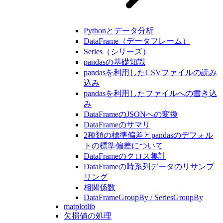
Pythonとデータ分析
DataFrame（データフレーム）
Series（シリーズ）
pandasの基礎知識
pandasを利用したCSVファイルの読み
込み
pandasを利用したファイルへの書き込
み
DataFrameのJSONへの変換
DataFrameのサマリ
2種類の標準偏差とpandasのデフォル
トの標準偏差について
DataFrameのクロス集計
DataFrameの時系列データのリサンプ
リング
相関係数
DataFrameGroupBy / SeriesGroupBy
matplotlib
欠損値の処理