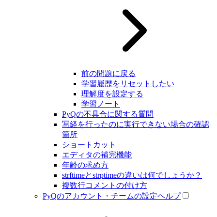
前の問題に戻る
学習履歴をリセットしたい
理解度を設定する
学習ノート
PyQの不具合に関する質問
写経を行ったのに実行できない場合の確認
箇所
ショートカット
エディタの補完機能
年齢の求め方
strftimeとstrptimeの違いは何でしょうか？
複数行コメントの付け方
PyQのアカウント・チームの設定ヘルプ