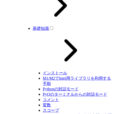
基礎知識
インストール
M1/M2でIntel用ライブラリを利用する
手順
Pythonの対話モード
PyQのターミナルからの対話モード
コメント
変数
スコープ