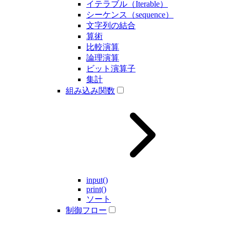
イテラブル（Iterable）
シーケンス（sequence）
文字列の結合
算術
比較演算
論理演算
ビット演算子
集計
組み込み関数
input()
print()
ソート
制御フロー