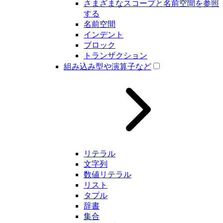
さまざまなスコープと名前空間を参照
する
名前空間
インデント
ブロック
トランザクション
組み込み型や演算子など
リテラル
文字列
数値リテラル
リスト
タプル
辞書
集合