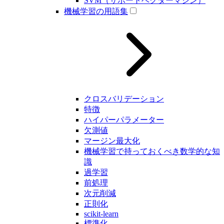
SVM（サポートベクターマシン）
機械学習の用語集
クロスバリデーション
特徴
ハイパーパラメーター
欠測値
マージン最大化
機械学習で持っておくべき数学的な知
識
過学習
前処理
次元削減
正則化
scikit-learn
標準化