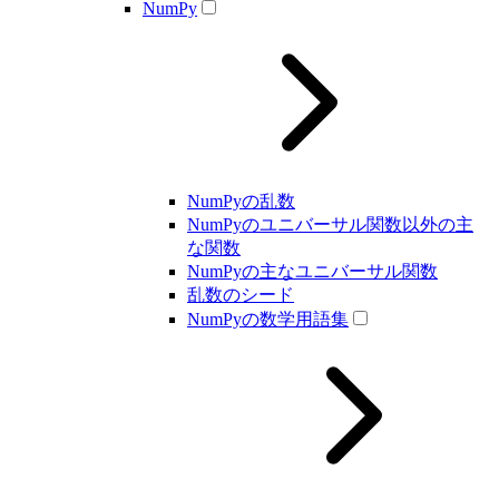
NumPy
NumPyの乱数
NumPyのユニバーサル関数以外の主
な関数
NumPyの主なユニバーサル関数
乱数のシード
NumPyの数学用語集