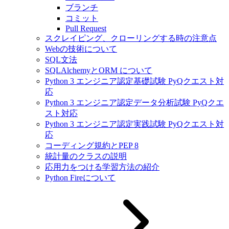
ブランチ
コミット
Pull Request
スクレイピング、クローリングする時の注意点
Webの技術について
SQL文法
SQLAlchemyとORM について
Python 3 エンジニア認定基礎試験 PyQクエスト対
応
Python 3 エンジニア認定データ分析試験 PyQクエ
スト対応
Python 3 エンジニア認定実践試験 PyQクエスト対
応
コーディング規約とPEP 8
統計量のクラスの説明
応用力をつける学習方法の紹介
Python Fireについて