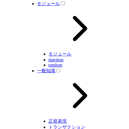
モジュール
モジュール
datetime
random
一般知識
正規表現
トランザクション