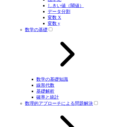
しきい値（閾値）
データ分割
変数 X
変数 y
数学の基礎
数学の基礎知識
線形代数
基礎解析
確率と統計
数理的アプローチによる問題解決