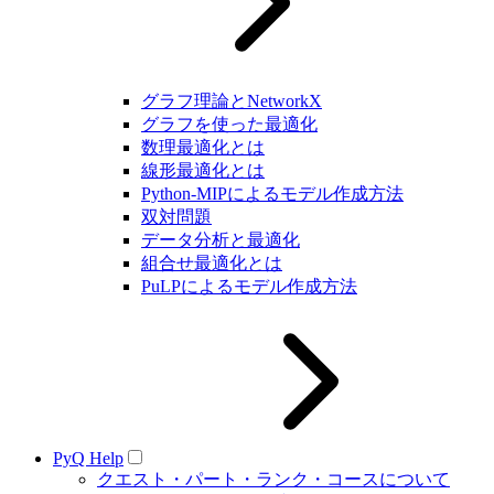
グラフ理論とNetworkX
グラフを使った最適化
数理最適化とは
線形最適化とは
Python-MIPによるモデル作成方法
双対問題
データ分析と最適化
組合せ最適化とは
PuLPによるモデル作成方法
PyQ Help
クエスト・パート・ランク・コースについて