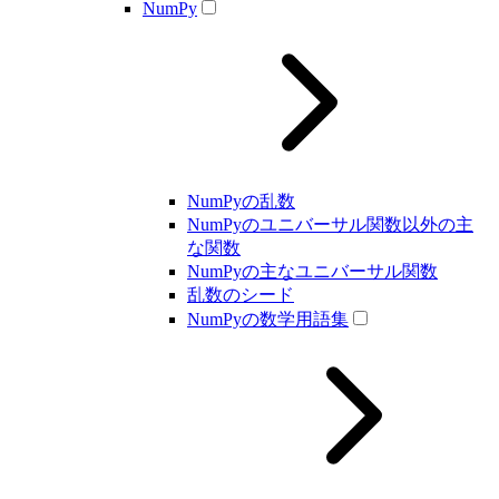
NumPy
NumPyの乱数
NumPyのユニバーサル関数以外の主
な関数
NumPyの主なユニバーサル関数
乱数のシード
NumPyの数学用語集