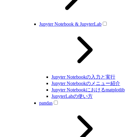
Jupyter Notebook & JupyterLab
Jupyter Notebookの入力と実行
Jupyter Notebookのメニュー紹介
Jupyter Notebookにおけるmatplotlib
JupyterLabの使い方
pandas