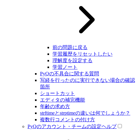
前の問題に戻る
学習履歴をリセットしたい
理解度を設定する
学習ノート
PyQの不具合に関する質問
写経を行ったのに実行できない場合の確認
箇所
ショートカット
エディタの補完機能
年齢の求め方
strftimeとstrptimeの違いは何でしょうか？
複数行コメントの付け方
PyQのアカウント・チームの設定ヘルプ