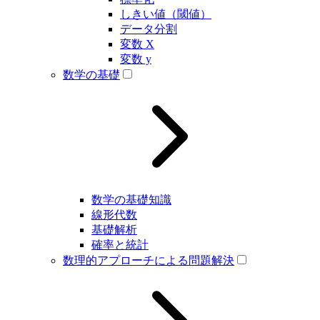
しきい値（閾値）
データ分割
変数 X
変数 y
数学の基礎
数学の基礎知識
線形代数
基礎解析
確率と統計
数理的アプローチによる問題解決