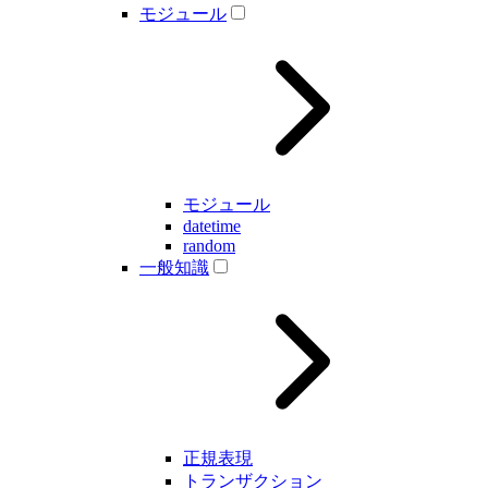
モジュール
モジュール
datetime
random
一般知識
正規表現
トランザクション