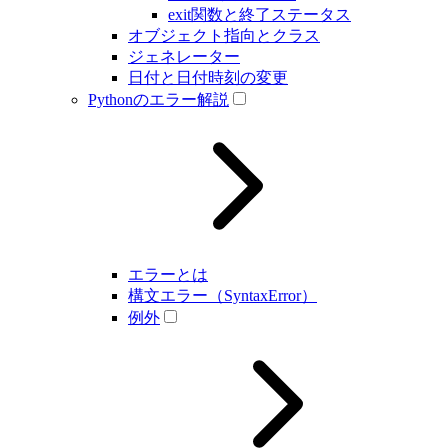
exit関数と終了ステータス
オブジェクト指向とクラス
ジェネレーター
日付と日付時刻の変更
Pythonのエラー解説
エラーとは
構文エラー（SyntaxError）
例外