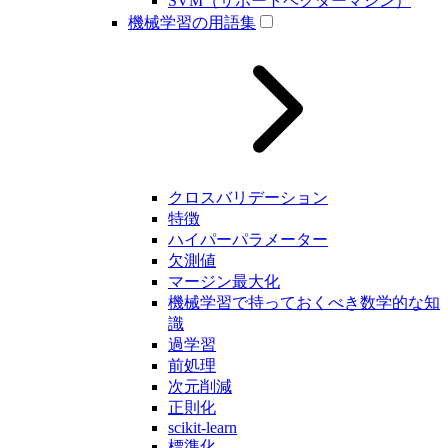
SVM（サポートベクターマシン）
機械学習の用語集
クロスバリデーション
特徴
ハイパーパラメーター
欠測値
マージン最大化
機械学習で持っておくべき数学的な知
識
過学習
前処理
次元削減
正則化
scikit-learn
標準化