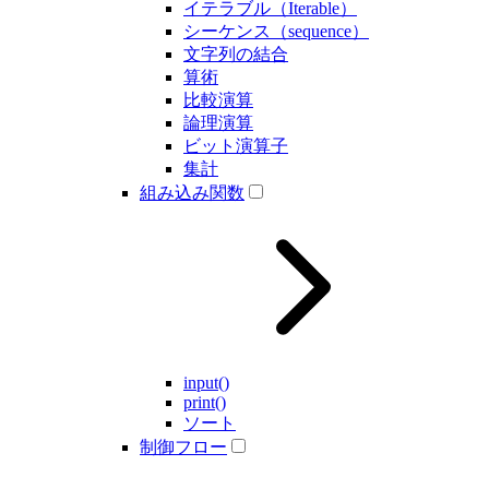
イテラブル（Iterable）
シーケンス（sequence）
文字列の結合
算術
比較演算
論理演算
ビット演算子
集計
組み込み関数
input()
print()
ソート
制御フロー