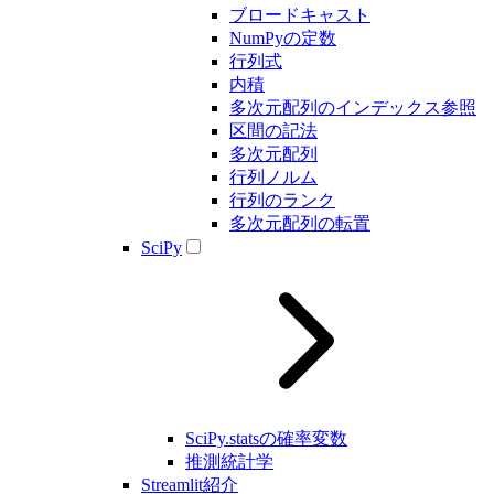
ブロードキャスト
NumPyの定数
行列式
内積
多次元配列のインデックス参照
区間の記法
多次元配列
行列ノルム
行列のランク
多次元配列の転置
SciPy
SciPy.statsの確率変数
推測統計学
Streamlit紹介