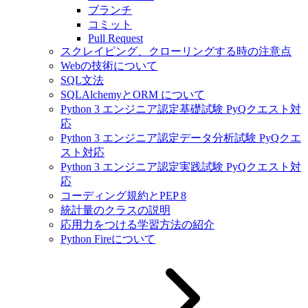
ブランチ
コミット
Pull Request
スクレイピング、クローリングする時の注意点
Webの技術について
SQL文法
SQLAlchemyとORM について
Python 3 エンジニア認定基礎試験 PyQクエスト対
応
Python 3 エンジニア認定データ分析試験 PyQクエ
スト対応
Python 3 エンジニア認定実践試験 PyQクエスト対
応
コーディング規約とPEP 8
統計量のクラスの説明
応用力をつける学習方法の紹介
Python Fireについて