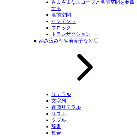
さまざまなスコープと名前空間を参照
する
名前空間
インデント
ブロック
トランザクション
組み込み型や演算子など
リテラル
文字列
数値リテラル
リスト
タプル
辞書
集合