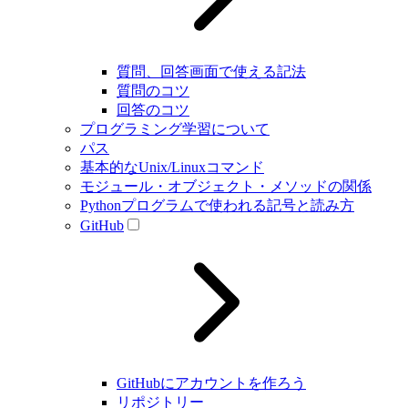
質問、回答画面で使える記法
質問のコツ
回答のコツ
プログラミング学習について
パス
基本的なUnix/Linuxコマンド
モジュール・オブジェクト・メソッドの関係
Pythonプログラムで使われる記号と読み方
GitHub
GitHubにアカウントを作ろう
リポジトリー