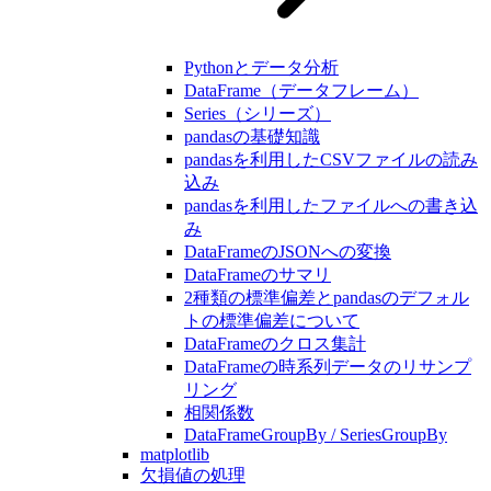
Pythonとデータ分析
DataFrame（データフレーム）
Series（シリーズ）
pandasの基礎知識
pandasを利用したCSVファイルの読み
込み
pandasを利用したファイルへの書き込
み
DataFrameのJSONへの変換
DataFrameのサマリ
2種類の標準偏差とpandasのデフォル
トの標準偏差について
DataFrameのクロス集計
DataFrameの時系列データのリサンプ
リング
相関係数
DataFrameGroupBy / SeriesGroupBy
matplotlib
欠損値の処理