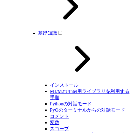
基礎知識
インストール
M1/M2でIntel用ライブラリを利用する
手順
Pythonの対話モード
PyQのターミナルからの対話モード
コメント
変数
スコープ