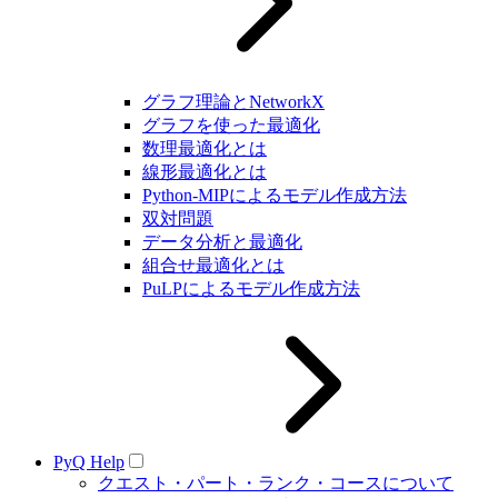
グラフ理論とNetworkX
グラフを使った最適化
数理最適化とは
線形最適化とは
Python-MIPによるモデル作成方法
双対問題
データ分析と最適化
組合せ最適化とは
PuLPによるモデル作成方法
PyQ Help
クエスト・パート・ランク・コースについて