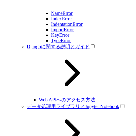
NameError
IndexError
IndentationError
ImportError
KeyError
TypeError
Djangoに関する説明とガイド
Web APIへのアクセス方法
データ処理用ライブラリとJupyter Notebook