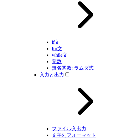
if文
for文
while文
関数
無名関数: ラムダ式
入力と出力
ファイル入出力
文字列フォーマット