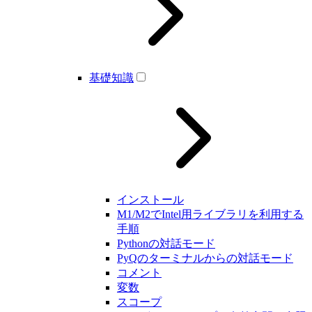
基礎知識
インストール
M1/M2でIntel用ライブラリを利用する
手順
Pythonの対話モード
PyQのターミナルからの対話モード
コメント
変数
スコープ