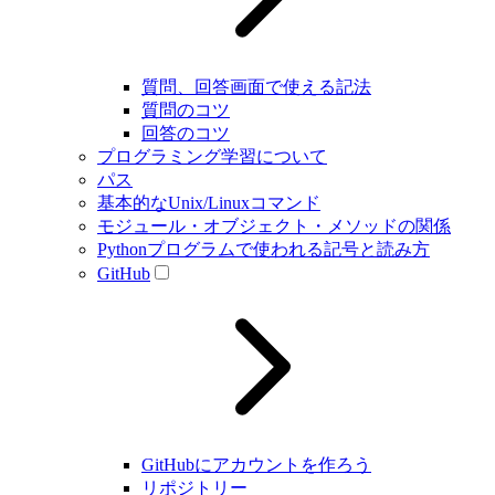
質問、回答画面で使える記法
質問のコツ
回答のコツ
プログラミング学習について
パス
基本的なUnix/Linuxコマンド
モジュール・オブジェクト・メソッドの関係
Pythonプログラムで使われる記号と読み方
GitHub
GitHubにアカウントを作ろう
リポジトリー