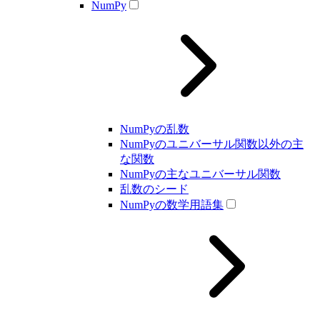
NumPy
NumPyの乱数
NumPyのユニバーサル関数以外の主
な関数
NumPyの主なユニバーサル関数
乱数のシード
NumPyの数学用語集