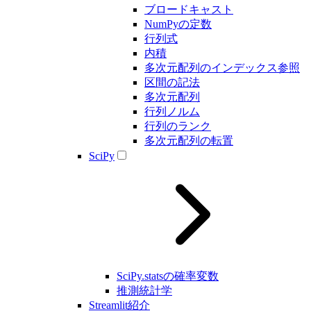
ブロードキャスト
NumPyの定数
行列式
内積
多次元配列のインデックス参照
区間の記法
多次元配列
行列ノルム
行列のランク
多次元配列の転置
SciPy
SciPy.statsの確率変数
推測統計学
Streamlit紹介