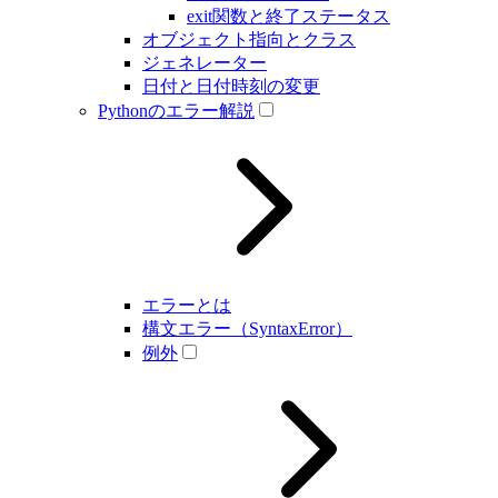
exit関数と終了ステータス
オブジェクト指向とクラス
ジェネレーター
日付と日付時刻の変更
Pythonのエラー解説
エラーとは
構文エラー（SyntaxError）
例外