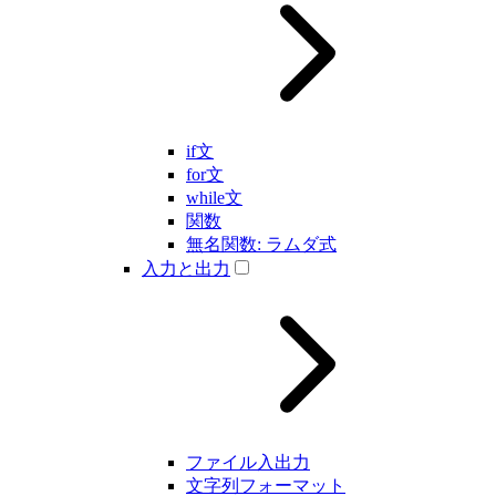
if文
for文
while文
関数
無名関数: ラムダ式
入力と出力
ファイル入出力
文字列フォーマット