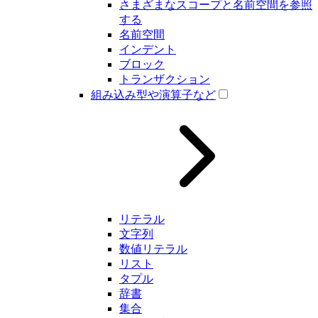
さまざまなスコープと名前空間を参照
する
名前空間
インデント
ブロック
トランザクション
組み込み型や演算子など
リテラル
文字列
数値リテラル
リスト
タプル
辞書
集合