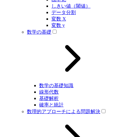
しきい値（閾値）
データ分割
変数 X
変数 y
数学の基礎
数学の基礎知識
線形代数
基礎解析
確率と統計
数理的アプローチによる問題解決