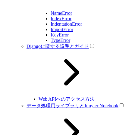
NameError
IndexError
IndentationError
ImportError
KeyError
TypeError
Djangoに関する説明とガイド
Web APIへのアクセス方法
データ処理用ライブラリとJupyter Notebook