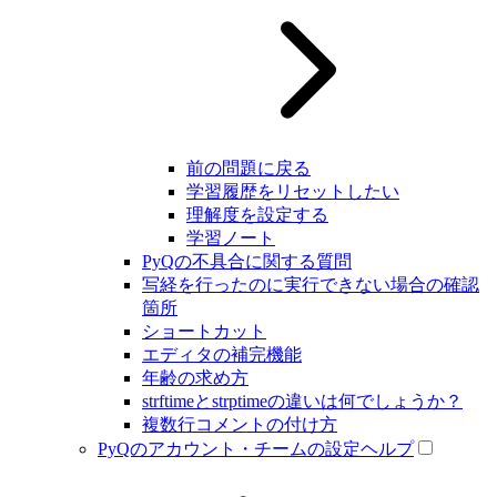
前の問題に戻る
学習履歴をリセットしたい
理解度を設定する
学習ノート
PyQの不具合に関する質問
写経を行ったのに実行できない場合の確認
箇所
ショートカット
エディタの補完機能
年齢の求め方
strftimeとstrptimeの違いは何でしょうか？
複数行コメントの付け方
PyQのアカウント・チームの設定ヘルプ