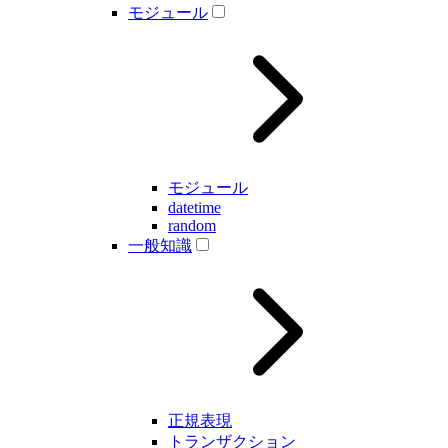
モジュール
モジュール
datetime
random
一般知識
正規表現
トランザクション