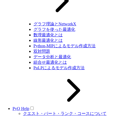
グラフ理論とNetworkX
グラフを使った最適化
数理最適化とは
線形最適化とは
Python-MIPによるモデル作成方法
双対問題
データ分析と最適化
組合せ最適化とは
PuLPによるモデル作成方法
PyQ Help
クエスト・パート・ランク・コースについて