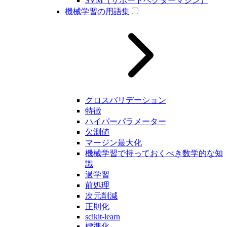
SVM（サポートベクターマシン）
機械学習の用語集
クロスバリデーション
特徴
ハイパーパラメーター
欠測値
マージン最大化
機械学習で持っておくべき数学的な知
識
過学習
前処理
次元削減
正則化
scikit-learn
標準化