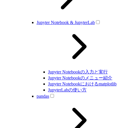
Jupyter Notebook & JupyterLab
Jupyter Notebookの入力と実行
Jupyter Notebookのメニュー紹介
Jupyter Notebookにおけるmatplotlib
JupyterLabの使い方
pandas