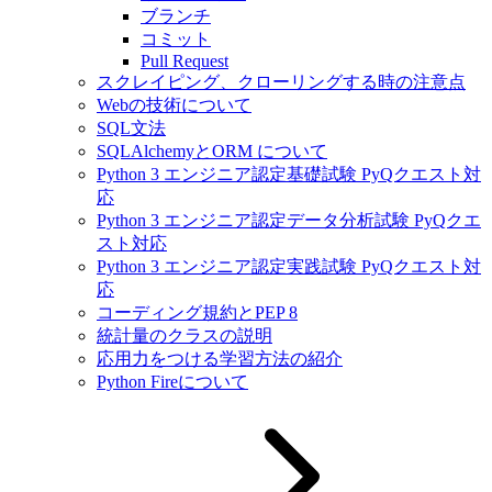
ブランチ
コミット
Pull Request
スクレイピング、クローリングする時の注意点
Webの技術について
SQL文法
SQLAlchemyとORM について
Python 3 エンジニア認定基礎試験 PyQクエスト対
応
Python 3 エンジニア認定データ分析試験 PyQクエ
スト対応
Python 3 エンジニア認定実践試験 PyQクエスト対
応
コーディング規約とPEP 8
統計量のクラスの説明
応用力をつける学習方法の紹介
Python Fireについて