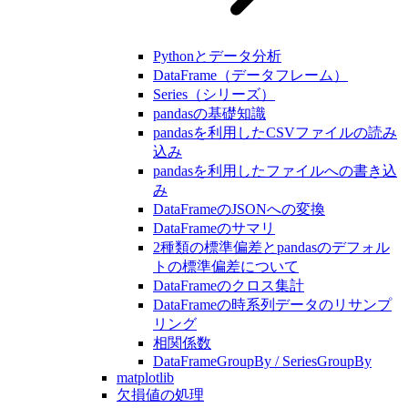
Pythonとデータ分析
DataFrame（データフレーム）
Series（シリーズ）
pandasの基礎知識
pandasを利用したCSVファイルの読み
込み
pandasを利用したファイルへの書き込
み
DataFrameのJSONへの変換
DataFrameのサマリ
2種類の標準偏差とpandasのデフォル
トの標準偏差について
DataFrameのクロス集計
DataFrameの時系列データのリサンプ
リング
相関係数
DataFrameGroupBy / SeriesGroupBy
matplotlib
欠損値の処理