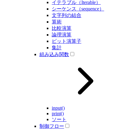
イテラブル（Iterable）
シーケンス（sequence）
文字列の結合
算術
比較演算
論理演算
ビット演算子
集計
組み込み関数
input()
print()
ソート
制御フロー