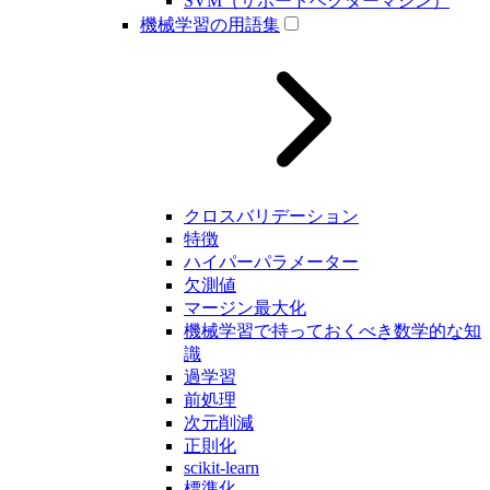
SVM（サポートベクターマシン）
機械学習の用語集
クロスバリデーション
特徴
ハイパーパラメーター
欠測値
マージン最大化
機械学習で持っておくべき数学的な知
識
過学習
前処理
次元削減
正則化
scikit-learn
標準化