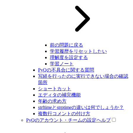
前の問題に戻る
学習履歴をリセットしたい
理解度を設定する
学習ノート
PyQの不具合に関する質問
写経を行ったのに実行できない場合の確認
箇所
ショートカット
エディタの補完機能
年齢の求め方
strftimeとstrptimeの違いは何でしょうか？
複数行コメントの付け方
PyQのアカウント・チームの設定ヘルプ