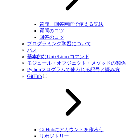
質問、回答画面で使える記法
質問のコツ
回答のコツ
プログラミング学習について
パス
基本的なUnix/Linuxコマンド
モジュール・オブジェクト・メソッドの関係
Pythonプログラムで使われる記号と読み方
GitHub
GitHubにアカウントを作ろう
リポジトリー