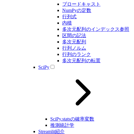
ブロードキャスト
NumPyの定数
行列式
内積
多次元配列のインデックス参照
区間の記法
多次元配列
行列ノルム
行列のランク
多次元配列の転置
SciPy
SciPy.statsの確率変数
推測統計学
Streamlit紹介