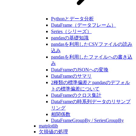
Pythonとデータ分析
DataFrame（データフレーム）
Series（シリーズ）
pandasの基礎知識
pandasを利用したCSVファイルの読み
込み
pandasを利用したファイルへの書き込
み
DataFrameのJSONへの変換
DataFrameのサマリ
2種類の標準偏差とpandasのデフォル
トの標準偏差について
DataFrameのクロス集計
DataFrameの時系列データのリサンプ
リング
相関係数
DataFrameGroupBy / SeriesGroupBy
matplotlib
欠損値の処理