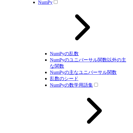
NumPy
NumPyの乱数
NumPyのユニバーサル関数以外の主
な関数
NumPyの主なユニバーサル関数
乱数のシード
NumPyの数学用語集