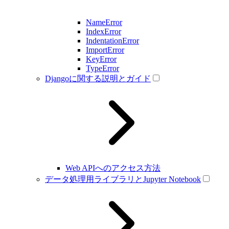
NameError
IndexError
IndentationError
ImportError
KeyError
TypeError
Djangoに関する説明とガイド
Web APIへのアクセス方法
データ処理用ライブラリとJupyter Notebook