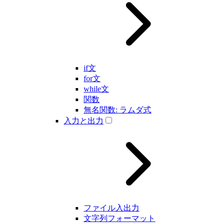
if文
for文
while文
関数
無名関数: ラムダ式
入力と出力
ファイル入出力
文字列フォーマット