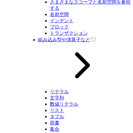
さまざまなスコープと名前空間を参照
する
名前空間
インデント
ブロック
トランザクション
組み込み型や演算子など
リテラル
文字列
数値リテラル
リスト
タプル
辞書
集合