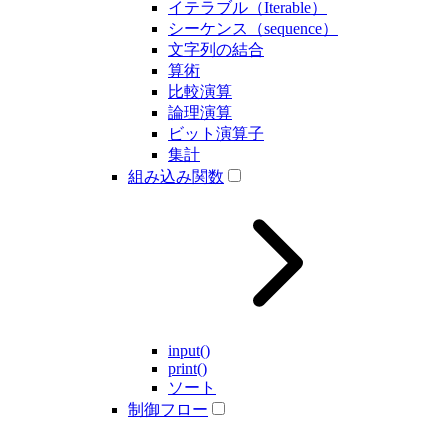
イテラブル（Iterable）
シーケンス（sequence）
文字列の結合
算術
比較演算
論理演算
ビット演算子
集計
組み込み関数
input()
print()
ソート
制御フロー