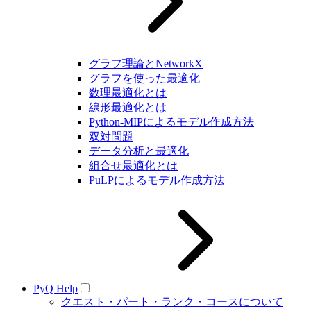
グラフ理論とNetworkX
グラフを使った最適化
数理最適化とは
線形最適化とは
Python-MIPによるモデル作成方法
双対問題
データ分析と最適化
組合せ最適化とは
PuLPによるモデル作成方法
PyQ Help
クエスト・パート・ランク・コースについて