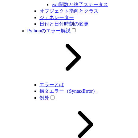
exit関数と終了ステータス
オブジェクト指向とクラス
ジェネレーター
日付と日付時刻の変更
Pythonのエラー解説
エラーとは
構文エラー（SyntaxError）
例外