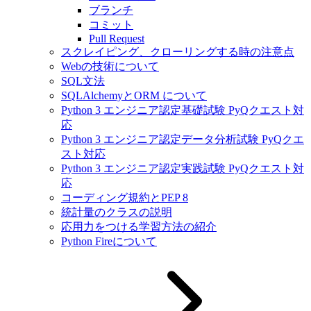
ブランチ
コミット
Pull Request
スクレイピング、クローリングする時の注意点
Webの技術について
SQL文法
SQLAlchemyとORM について
Python 3 エンジニア認定基礎試験 PyQクエスト対
応
Python 3 エンジニア認定データ分析試験 PyQクエ
スト対応
Python 3 エンジニア認定実践試験 PyQクエスト対
応
コーディング規約とPEP 8
統計量のクラスの説明
応用力をつける学習方法の紹介
Python Fireについて