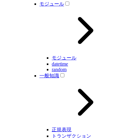
モジュール
モジュール
datetime
random
一般知識
正規表現
トランザクション