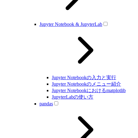
Jupyter Notebook & JupyterLab
Jupyter Notebookの入力と実行
Jupyter Notebookのメニュー紹介
Jupyter Notebookにおけるmatplotlib
JupyterLabの使い方
pandas