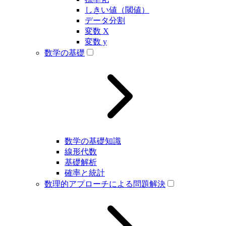
しきい値（閾値）
データ分割
変数 X
変数 y
数学の基礎
数学の基礎知識
線形代数
基礎解析
確率と統計
数理的アプローチによる問題解決