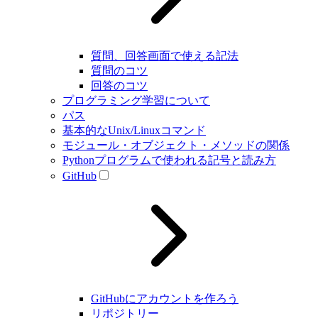
質問、回答画面で使える記法
質問のコツ
回答のコツ
プログラミング学習について
パス
基本的なUnix/Linuxコマンド
モジュール・オブジェクト・メソッドの関係
Pythonプログラムで使われる記号と読み方
GitHub
GitHubにアカウントを作ろう
リポジトリー