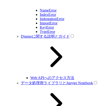
NameError
IndexError
IndentationError
ImportError
KeyError
TypeError
Djangoに関する説明とガイド
Web APIへのアクセス方法
データ処理用ライブラリとJupyter Notebook