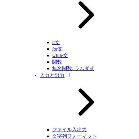
if文
for文
while文
関数
無名関数: ラムダ式
入力と出力
ファイル入出力
文字列フォーマット