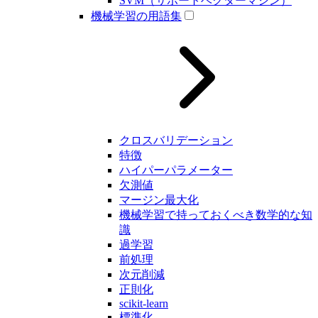
SVM（サポートベクターマシン）
機械学習の用語集
クロスバリデーション
特徴
ハイパーパラメーター
欠測値
マージン最大化
機械学習で持っておくべき数学的な知
識
過学習
前処理
次元削減
正則化
scikit-learn
標準化