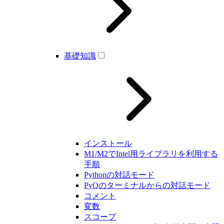
基礎知識
インストール
M1/M2でIntel用ライブラリを利用する
手順
Pythonの対話モード
PyQのターミナルからの対話モード
コメント
変数
スコープ