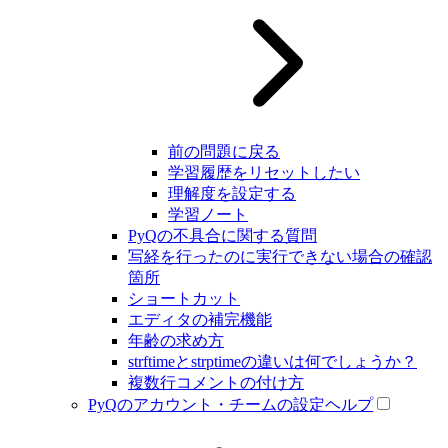
前の問題に戻る
学習履歴をリセットしたい
理解度を設定する
学習ノート
PyQの不具合に関する質問
写経を行ったのに実行できない場合の確認
箇所
ショートカット
エディタの補完機能
年齢の求め方
strftimeとstrptimeの違いは何でしょうか？
複数行コメントの付け方
PyQのアカウント・チームの設定ヘルプ