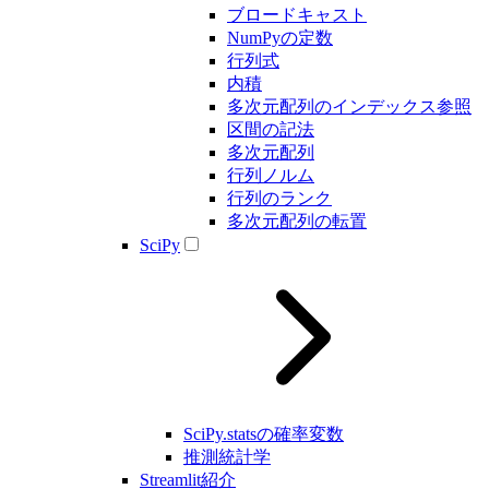
ブロードキャスト
NumPyの定数
行列式
内積
多次元配列のインデックス参照
区間の記法
多次元配列
行列ノルム
行列のランク
多次元配列の転置
SciPy
SciPy.statsの確率変数
推測統計学
Streamlit紹介