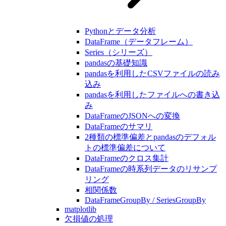
Pythonとデータ分析
DataFrame（データフレーム）
Series（シリーズ）
pandasの基礎知識
pandasを利用したCSVファイルの読み
込み
pandasを利用したファイルへの書き込
み
DataFrameのJSONへの変換
DataFrameのサマリ
2種類の標準偏差とpandasのデフォル
トの標準偏差について
DataFrameのクロス集計
DataFrameの時系列データのリサンプ
リング
相関係数
DataFrameGroupBy / SeriesGroupBy
matplotlib
欠損値の処理