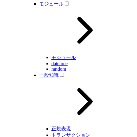
モジュール
モジュール
datetime
random
一般知識
正規表現
トランザクション