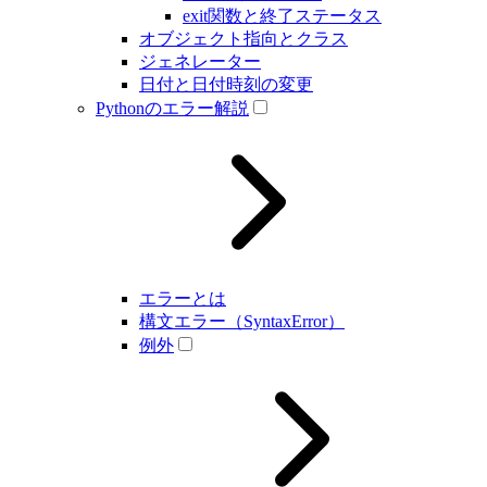
exit関数と終了ステータス
オブジェクト指向とクラス
ジェネレーター
日付と日付時刻の変更
Pythonのエラー解説
エラーとは
構文エラー（SyntaxError）
例外