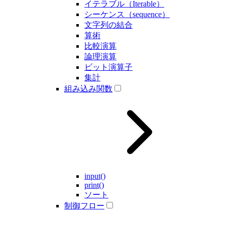
イテラブル（Iterable）
シーケンス（sequence）
文字列の結合
算術
比較演算
論理演算
ビット演算子
集計
組み込み関数
input()
print()
ソート
制御フロー