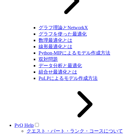
グラフ理論とNetworkX
グラフを使った最適化
数理最適化とは
線形最適化とは
Python-MIPによるモデル作成方法
双対問題
データ分析と最適化
組合せ最適化とは
PuLPによるモデル作成方法
PyQ Help
クエスト・パート・ランク・コースについて