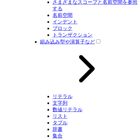
さまざまなスコープと名前空間を参照
する
名前空間
インデント
ブロック
トランザクション
組み込み型や演算子など
リテラル
文字列
数値リテラル
リスト
タプル
辞書
集合