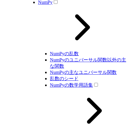
NumPy
NumPyの乱数
NumPyのユニバーサル関数以外の主
な関数
NumPyの主なユニバーサル関数
乱数のシード
NumPyの数学用語集