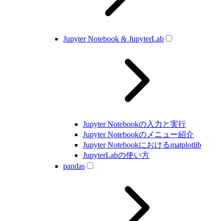
Jupyter Notebook & JupyterLab
Jupyter Notebookの入力と実行
Jupyter Notebookのメニュー紹介
Jupyter Notebookにおけるmatplotlib
JupyterLabの使い方
pandas