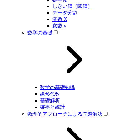
しきい値（閾値）
データ分割
変数 X
変数 y
数学の基礎
数学の基礎知識
線形代数
基礎解析
確率と統計
数理的アプローチによる問題解決