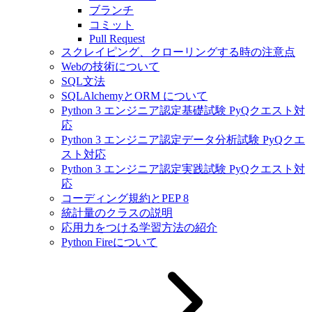
ブランチ
コミット
Pull Request
スクレイピング、クローリングする時の注意点
Webの技術について
SQL文法
SQLAlchemyとORM について
Python 3 エンジニア認定基礎試験 PyQクエスト対
応
Python 3 エンジニア認定データ分析試験 PyQクエ
スト対応
Python 3 エンジニア認定実践試験 PyQクエスト対
応
コーディング規約とPEP 8
統計量のクラスの説明
応用力をつける学習方法の紹介
Python Fireについて