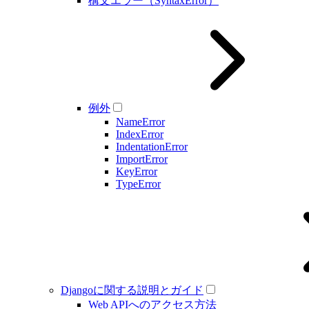
構文エラー（SyntaxError）
例外
NameError
IndexError
IndentationError
ImportError
KeyError
TypeError
Djangoに関する説明とガイド
Web APIへのアクセス方法