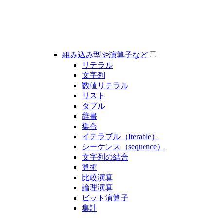
組み込み型や演算子など
リテラル
文字列
数値リテラル
リスト
タプル
辞書
集合
イテラブル（Iterable）
シーケンス（sequence）
文字列の結合
算術
比較演算
論理演算
ビット演算子
集計