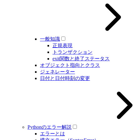
一般知識
正規表現
トランザクション
exit関数と終了ステータス
オブジェクト指向とクラス
ジェネレーター
日付と日付時刻の変更
Pythonのエラー解説
エラーとは