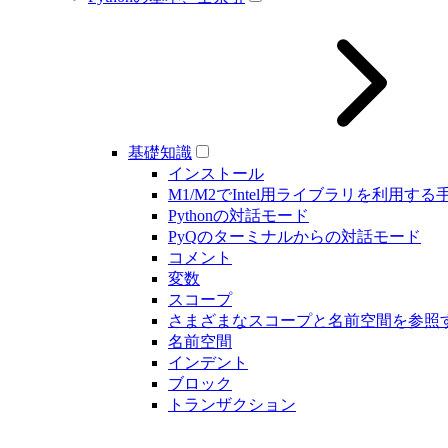
基礎知識
インストール
M1/M2でIntel用ライブラリを利用する
Pythonの対話モード
PyQのターミナルからの対話モード
コメント
変数
スコープ
さまざまなスコープと名前空間を参照
名前空間
インデント
ブロック
トランザクション