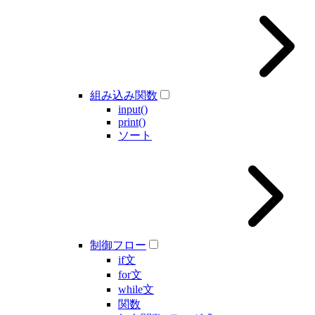
組み込み関数
input()
print()
ソート
制御フロー
if文
for文
while文
関数