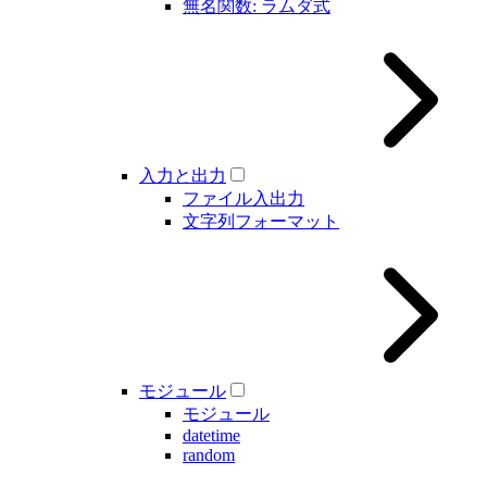
無名関数: ラムダ式
入力と出力
ファイル入出力
文字列フォーマット
モジュール
モジュール
datetime
random