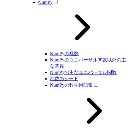
NumPy
NumPyの乱数
NumPyのユニバーサル関数以外の主
な関数
NumPyの主なユニバーサル関数
乱数のシード
NumPyの数学用語集