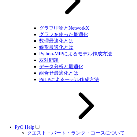
グラフ理論とNetworkX
グラフを使った最適化
数理最適化とは
線形最適化とは
Python-MIPによるモデル作成方法
双対問題
データ分析と最適化
組合せ最適化とは
PuLPによるモデル作成方法
PyQ Help
クエスト・パート・ランク・コースについて