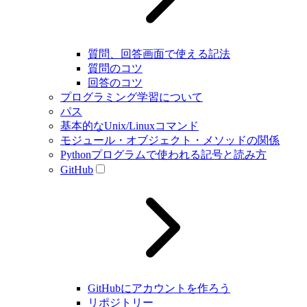
質問、回答画面で使える記法
質問のコツ
回答のコツ
プログラミング学習について
パス
基本的なUnix/Linuxコマンド
モジュール・オブジェクト・メソッドの関係
Pythonプログラムで使われる記号と読み方
GitHub
GitHubにアカウントを作ろう
リポジトリー