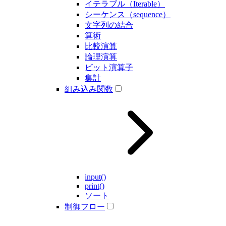
イテラブル（Iterable）
シーケンス（sequence）
文字列の結合
算術
比較演算
論理演算
ビット演算子
集計
組み込み関数
input()
print()
ソート
制御フロー