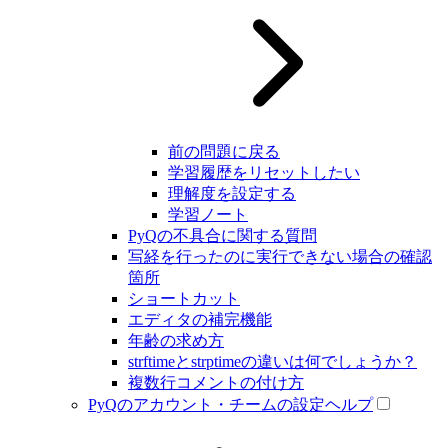
前の問題に戻る
学習履歴をリセットしたい
理解度を設定する
学習ノート
PyQの不具合に関する質問
写経を行ったのに実行できない場合の確認
箇所
ショートカット
エディタの補完機能
年齢の求め方
strftimeとstrptimeの違いは何でしょうか？
複数行コメントの付け方
PyQのアカウント・チームの設定ヘルプ