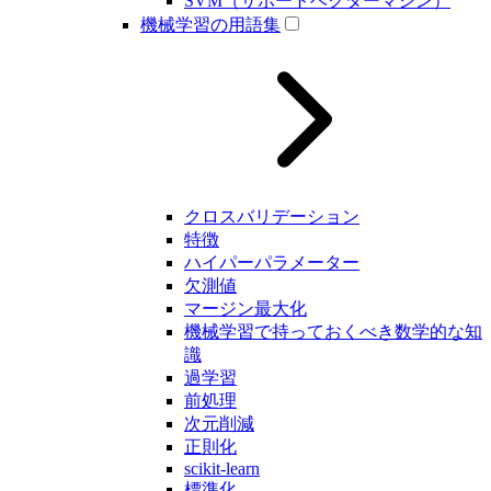
SVM（サポートベクターマシン）
機械学習の用語集
クロスバリデーション
特徴
ハイパーパラメーター
欠測値
マージン最大化
機械学習で持っておくべき数学的な知
識
過学習
前処理
次元削減
正則化
scikit-learn
標準化