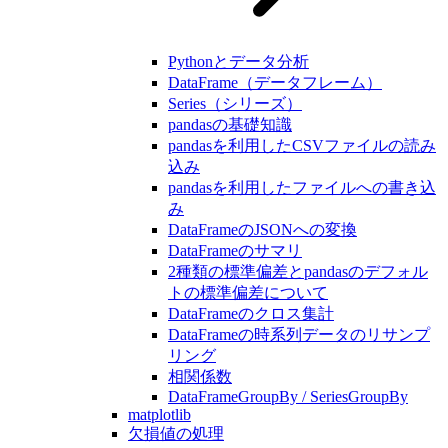
Pythonとデータ分析
DataFrame（データフレーム）
Series（シリーズ）
pandasの基礎知識
pandasを利用したCSVファイルの読み
込み
pandasを利用したファイルへの書き込
み
DataFrameのJSONへの変換
DataFrameのサマリ
2種類の標準偏差とpandasのデフォル
トの標準偏差について
DataFrameのクロス集計
DataFrameの時系列データのリサンプ
リング
相関係数
DataFrameGroupBy / SeriesGroupBy
matplotlib
欠損値の処理