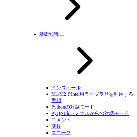
基礎知識
インストール
M1/M2でIntel用ライブラリを利用する
手順
Pythonの対話モード
PyQのターミナルからの対話モード
コメント
変数
スコープ