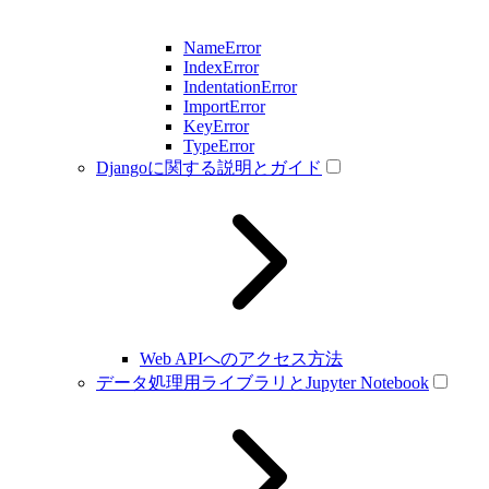
NameError
IndexError
IndentationError
ImportError
KeyError
TypeError
Djangoに関する説明とガイド
Web APIへのアクセス方法
データ処理用ライブラリとJupyter Notebook