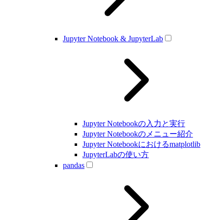
Jupyter Notebook & JupyterLab
Jupyter Notebookの入力と実行
Jupyter Notebookのメニュー紹介
Jupyter Notebookにおけるmatplotlib
JupyterLabの使い方
pandas