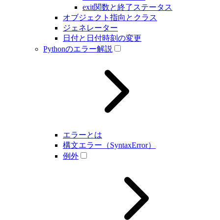
exit関数と終了ステータス
オブジェクト指向とクラス
ジェネレーター
日付と日付時刻の変更
Pythonのエラー解説
エラーとは
構文エラー（SyntaxError）
例外