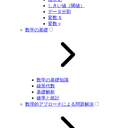
しきい値（閾値）
データ分割
変数 X
変数 y
数学の基礎
数学の基礎知識
線形代数
基礎解析
確率と統計
数理的アプローチによる問題解決