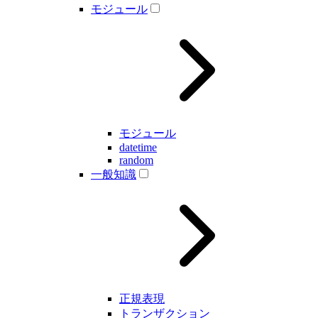
モジュール
モジュール
datetime
random
一般知識
正規表現
トランザクション