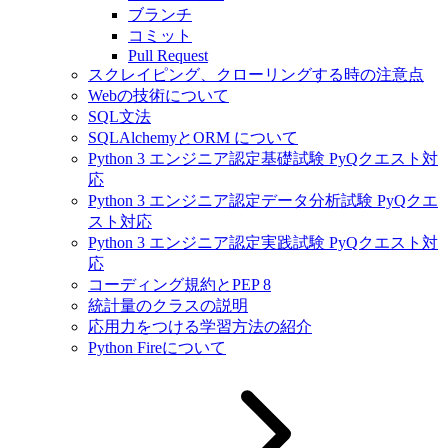
ブランチ
コミット
Pull Request
スクレイピング、クローリングする時の注意点
Webの技術について
SQL文法
SQLAlchemyとORM について
Python 3 エンジニア認定基礎試験 PyQクエスト対
応
Python 3 エンジニア認定データ分析試験 PyQクエ
スト対応
Python 3 エンジニア認定実践試験 PyQクエスト対
応
コーディング規約とPEP 8
統計量のクラスの説明
応用力をつける学習方法の紹介
Python Fireについて