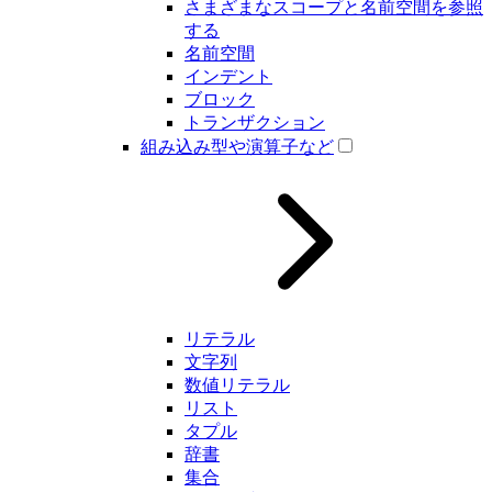
さまざまなスコープと名前空間を参照
する
名前空間
インデント
ブロック
トランザクション
組み込み型や演算子など
リテラル
文字列
数値リテラル
リスト
タプル
辞書
集合