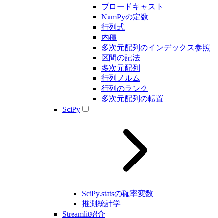
ブロードキャスト
NumPyの定数
行列式
内積
多次元配列のインデックス参照
区間の記法
多次元配列
行列ノルム
行列のランク
多次元配列の転置
SciPy
SciPy.statsの確率変数
推測統計学
Streamlit紹介