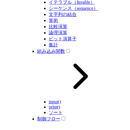
イテラブル（Iterable）
シーケンス（sequence）
文字列の結合
算術
比較演算
論理演算
ビット演算子
集計
組み込み関数
input()
print()
ソート
制御フロー