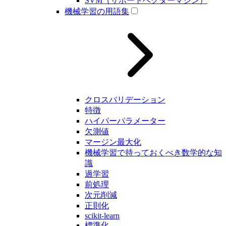
SVM（サポートベクターマシン）
機械学習の用語集
クロスバリデーション
特徴
ハイパーパラメーター
欠測値
マージン最大化
機械学習で持っておくべき数学的な知
識
過学習
前処理
次元削減
正則化
scikit-learn
標準化