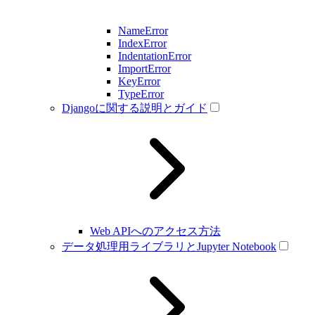
NameError
IndexError
IndentationError
ImportError
KeyError
TypeError
Djangoに関する説明とガイド
Web APIへのアクセス方法
データ処理用ライブラリとJupyter Notebook