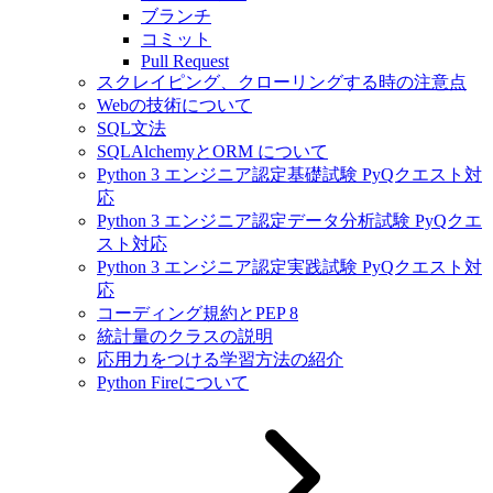
ブランチ
コミット
Pull Request
スクレイピング、クローリングする時の注意点
Webの技術について
SQL文法
SQLAlchemyとORM について
Python 3 エンジニア認定基礎試験 PyQクエスト対
応
Python 3 エンジニア認定データ分析試験 PyQクエ
スト対応
Python 3 エンジニア認定実践試験 PyQクエスト対
応
コーディング規約とPEP 8
統計量のクラスの説明
応用力をつける学習方法の紹介
Python Fireについて