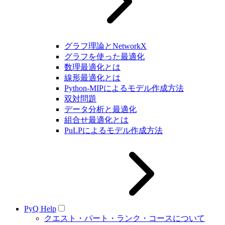
グラフ理論とNetworkX
グラフを使った最適化
数理最適化とは
線形最適化とは
Python-MIPによるモデル作成方法
双対問題
データ分析と最適化
組合せ最適化とは
PuLPによるモデル作成方法
PyQ Help
クエスト・パート・ランク・コースについて