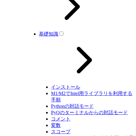
基礎知識
インストール
M1/M2でIntel用ライブラリを利用する
手順
Pythonの対話モード
PyQのターミナルからの対話モード
コメント
変数
スコープ