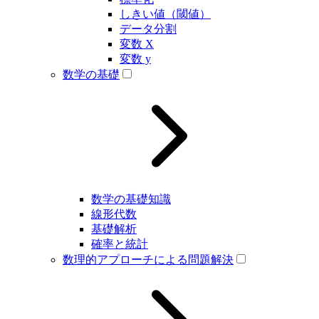
しきい値（閾値）
データ分割
変数 X
変数 y
数学の基礎
数学の基礎知識
線形代数
基礎解析
確率と統計
数理的アプローチによる問題解決