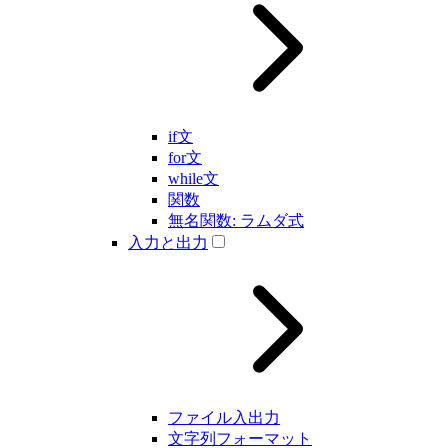
if文
for文
while文
関数
無名関数: ラムダ式
入力と出力
ファイル入出力
文字列フォーマット