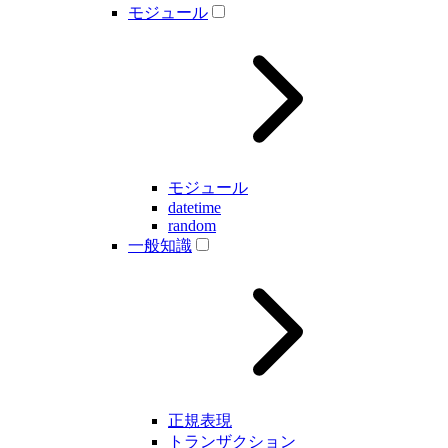
モジュール
モジュール
datetime
random
一般知識
正規表現
トランザクション