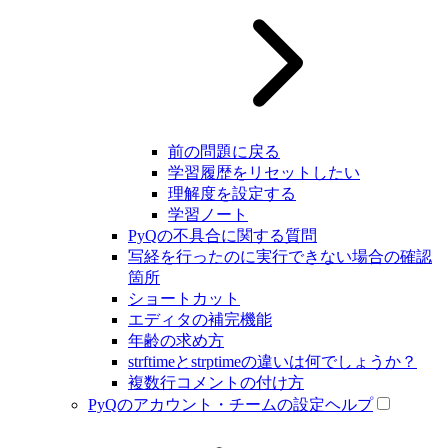
前の問題に戻る
学習履歴をリセットしたい
理解度を設定する
学習ノート
PyQの不具合に関する質問
写経を行ったのに実行できない場合の確認
箇所
ショートカット
エディタの補完機能
年齢の求め方
strftimeとstrptimeの違いは何でしょうか？
複数行コメントの付け方
PyQのアカウント・チームの設定ヘルプ