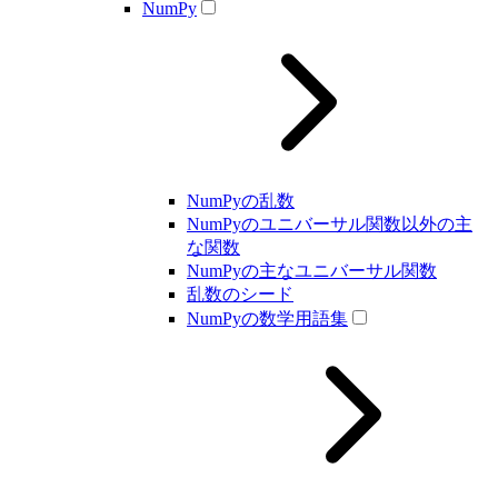
NumPy
NumPyの乱数
NumPyのユニバーサル関数以外の主
な関数
NumPyの主なユニバーサル関数
乱数のシード
NumPyの数学用語集