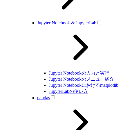
Jupyter Notebook & JupyterLab
Jupyter Notebookの入力と実行
Jupyter Notebookのメニュー紹介
Jupyter Notebookにおけるmatplotlib
JupyterLabの使い方
pandas