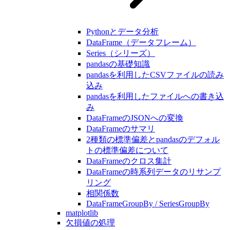
Pythonとデータ分析
DataFrame（データフレーム）
Series（シリーズ）
pandasの基礎知識
pandasを利用したCSVファイルの読み
込み
pandasを利用したファイルへの書き込
み
DataFrameのJSONへの変換
DataFrameのサマリ
2種類の標準偏差とpandasのデフォル
トの標準偏差について
DataFrameのクロス集計
DataFrameの時系列データのリサンプ
リング
相関係数
DataFrameGroupBy / SeriesGroupBy
matplotlib
欠損値の処理