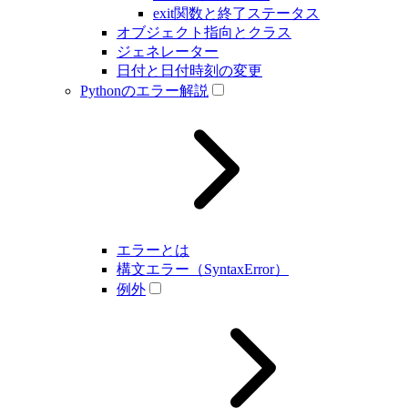
exit関数と終了ステータス
オブジェクト指向とクラス
ジェネレーター
日付と日付時刻の変更
Pythonのエラー解説
エラーとは
構文エラー（SyntaxError）
例外