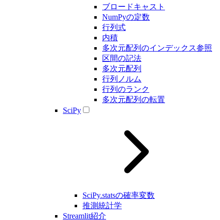
ブロードキャスト
NumPyの定数
行列式
内積
多次元配列のインデックス参照
区間の記法
多次元配列
行列ノルム
行列のランク
多次元配列の転置
SciPy
SciPy.statsの確率変数
推測統計学
Streamlit紹介