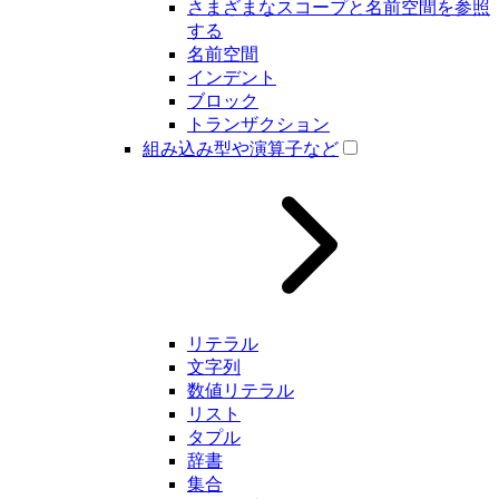
さまざまなスコープと名前空間を参照
する
名前空間
インデント
ブロック
トランザクション
組み込み型や演算子など
リテラル
文字列
数値リテラル
リスト
タプル
辞書
集合