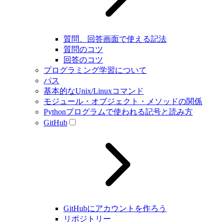
質問、回答画面で使える記法
質問のコツ
回答のコツ
プログラミング学習について
パス
基本的なUnix/Linuxコマンド
モジュール・オブジェクト・メソッドの関係
Pythonプログラムで使われる記号と読み方
GitHub
GitHubにアカウントを作ろう
リポジトリー